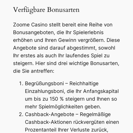
Verfügbare Bonusarten
Zoome Casino stellt bereit eine Reihe von
Bonusangeboten, die Ihr Spielerlebnis
erhöhen und Ihren Gewinn vergrößern. Diese
Angebote sind darauf abgestimmt, sowohl
Ihr erstes als auch Ihr laufendes Spiel zu
steigern. Hier sind drei wichtige Bonusarten,
die Sie antreffen:
Begrüßungsboni – Reichhaltige
Einzahlungsboni, die Ihr Anfangskapital
um bis zu 150 % steigern und Ihnen so
mehr Spielmöglichkeiten geben.
Cashback-Angebote – Regelmäßige
Cashback-Aktionen rückvergüten einen
Prozentanteil Ihrer Verluste zurück,