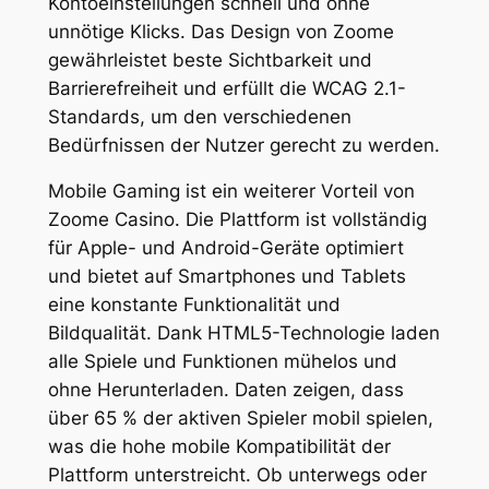
Kontoeinstellungen schnell und ohne
unnötige Klicks. Das Design von Zoome
gewährleistet beste Sichtbarkeit und
Barrierefreiheit und erfüllt die WCAG 2.1-
Standards, um den verschiedenen
Bedürfnissen der Nutzer gerecht zu werden.
Mobile Gaming ist ein weiterer Vorteil von
Zoome Casino. Die Plattform ist vollständig
für Apple- und Android-Geräte optimiert
und bietet auf Smartphones und Tablets
eine konstante Funktionalität und
Bildqualität. Dank HTML5-Technologie laden
alle Spiele und Funktionen mühelos und
ohne Herunterladen. Daten zeigen, dass
über 65 % der aktiven Spieler mobil spielen,
was die hohe mobile Kompatibilität der
Plattform unterstreicht. Ob unterwegs oder