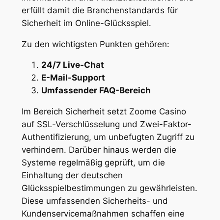
erfüllt damit die Branchenstandards für
Sicherheit im Online-Glücksspiel.
Zu den wichtigsten Punkten gehören:
24/7 Live-Chat
E-Mail-Support
Umfassender FAQ-Bereich
Im Bereich Sicherheit setzt Zoome Casino
auf SSL-Verschlüsselung und Zwei-Faktor-
Authentifizierung, um unbefugten Zugriff zu
verhindern. Darüber hinaus werden die
Systeme regelmäßig geprüft, um die
Einhaltung der deutschen
Glücksspielbestimmungen zu gewährleisten.
Diese umfassenden Sicherheits- und
Kundenservicemaßnahmen schaffen eine