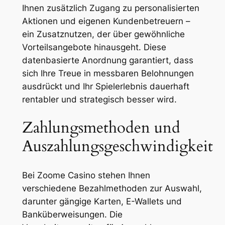
Ihnen zusätzlich Zugang zu personalisierten
Aktionen und eigenen Kundenbetreuern –
ein Zusatznutzen, der über gewöhnliche
Vorteilsangebote hinausgeht. Diese
datenbasierte Anordnung garantiert, dass
sich Ihre Treue in messbaren Belohnungen
ausdrückt und Ihr Spielerlebnis dauerhaft
rentabler und strategisch besser wird.
Zahlungsmethoden und
Auszahlungsgeschwindigkeit
Bei Zoome Casino stehen Ihnen
verschiedene Bezahlmethoden zur Auswahl,
darunter gängige Karten, E-Wallets und
Banküberweisungen. Die