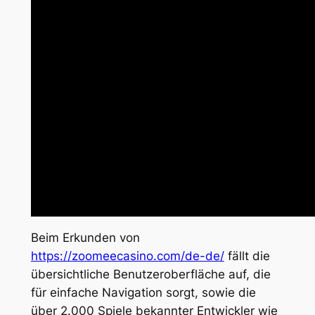
Beim Erkunden von
https://zoomeecasino.com/de-de/
fällt die
übersichtliche Benutzeroberfläche auf, die
für einfache Navigation sorgt, sowie die
über 2.000 Spiele bekannter Entwickler wie