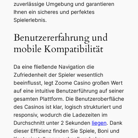
zuverlässige Umgebung und garantieren
Ihnen ein sicheres und perfektes
Spielerlebnis.
Benutzererfahrung und
mobile Kompatibilität
Da eine fließende Navigation die
Zufriedenheit der Spieler wesentlich
beeinflusst, legt Zoome Casino großen Wert
auf eine intuitive Benutzerführung auf seiner
gesamten Plattform. Die Benutzeroberfläche
des Casinos ist klar, logisch strukturiert und
responsiv, wodurch die Ladezeiten im
Durchschnitt unter 2 Sekunden
liegen
. Dank
dieser Effizienz finden Sie Spiele, Boni und