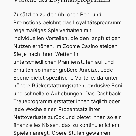
Zusätzlich zu den üblichen Boni und
Promotions belohnt das Loyalitätsprogramm
regelmäßiges Spielverhalten mit
individuellen Vorteilen, die den langfristigen
Nutzen erhöhen. Im Zoome Casino steigen
Sie je nach Ihren Wetten in
unterschiedlichen Prämienstufen auf und
erhalten so immer größere Anreize. Jede
Ebene bietet spezifische Vorteile, darunter
höhere Rückerstattungsraten, exklusive Boni
und schnellere Abhebungen. Das Cashback-
Treueprogramm erstattet Ihnen täglich oder
jede Woche einen Prozentsatz Ihrer
Nettoverluste zurück und bietet Ihnen so ein
finanzielles Kissen, das zu kontinuierlichem
Spielen anregt. Obere Stufen gewähren