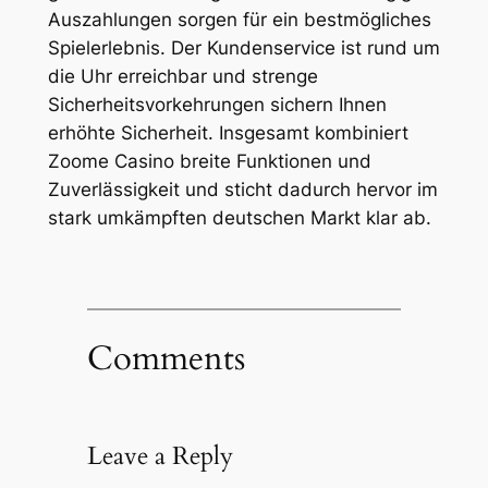
Auszahlungen sorgen für ein bestmögliches
Spielerlebnis. Der Kundenservice ist rund um
die Uhr erreichbar und strenge
Sicherheitsvorkehrungen sichern Ihnen
erhöhte Sicherheit. Insgesamt kombiniert
Zoome Casino breite Funktionen und
Zuverlässigkeit und sticht dadurch hervor im
stark umkämpften deutschen Markt klar ab.
Comments
Leave a Reply