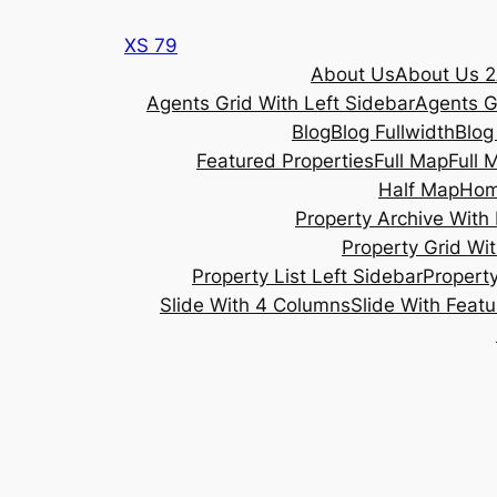
Skip
XS 79
to
About Us
About Us 2
content
Agents Grid With Left Sidebar
Agents G
Blog
Blog Fullwidth
Blog
Featured Properties
Full Map
Full 
Half Map
Ho
Property Archive With 
Property Grid Wit
Property List Left Sidebar
Property
Slide With 4 Columns
Slide With Feat