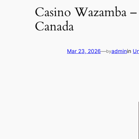
Casino Wazamba – Le
Canada
Mar 23, 2026
—
admin
in
Un
by