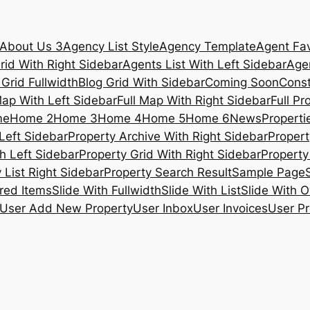
About Us 3
Agency List Style
Agency Template
Agent Fav
rid With Right Sidebar
Agents List With Left Sidebar
Agen
 Grid Fullwidth
Blog Grid With Sidebar
Coming Soon
Const
Map With Left Sidebar
Full Map With Right Sidebar
Full Pr
me
Home 2
Home 3
Home 4
Home 5
Home 6
News
Propertie
Left Sidebar
Property Archive With Right Sidebar
Propert
h Left Sidebar
Property Grid With Right Sidebar
Property 
 List Right Sidebar
Property Search Result
Sample Page
ured Items
Slide With Fullwidth
Slide With List
Slide With O
User Add New Property
User Inbox
User Invoices
User Pr