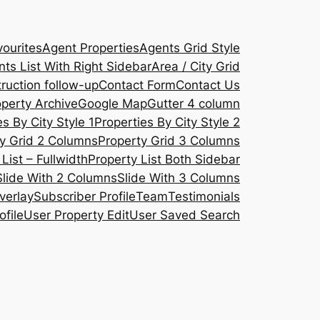
ourites
Agent Properties
Agents Grid Style
ts List With Right Sidebar
Area / City Grid
ruction follow-up
Contact Form
Contact Us
operty Archive
Google Map
Gutter 4 column
s By City Style 1
Properties By City Style 2
y Grid 2 Columns
Property Grid 3 Columns
List – Fullwidth
Property List Both Sidebar
Slide With 2 Columns
Slide With 3 Columns
verlay
Subscriber Profile
Team
Testimonials
ofile
User Property Edit
User Saved Search