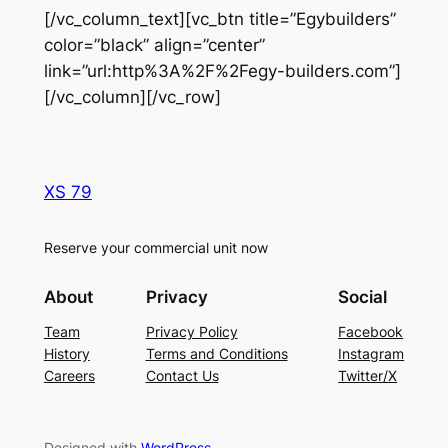
[/vc_column_text][vc_btn title=”Egybuilders”
color=”black” align=”center”
link=”url:http%3A%2F%2Fegy-builders.com”]
[/vc_column][/vc_row]
XS 79
Reserve your commercial unit now
About
Privacy
Social
Team
Privacy Policy
Facebook
History
Terms and Conditions
Instagram
Careers
Contact Us
Twitter/X
Designed with
WordPress