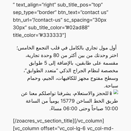
” text_align=”right” sub_title_pos=”top”
sep_type=”border” btn_text=”contact us”
btn_url=”/contact-us” sc_spacing=”30px
30px” sub_title_color=”#02ad88″
title_color=”#333333″]
أول مول تجاري بالكامل في قلب التجمع الخامس؛
اختر وحدتك من بين أكثر من 80 وحدة تجارية،
مقسمة على طابقين، بالإضافة إلى 5 طوابق
مخصصة لنظام الجراج الذكي “متعدد الطوابق”،
وسطح مفتوح مجهز للكافيهات، الجيم، وحمام
سباحة.
للحجز والاستعلام، يشرفنا تواصلكم معنا عن
طريق الخط الساخن 15779 يومياً من الساعة
10:00 صباحاً وحتى 06:00 مساءً.
[/zoacres_vc_section_title][/vc_column]
[vc_column offset=”vc_col-lg-6 vc_col-md-