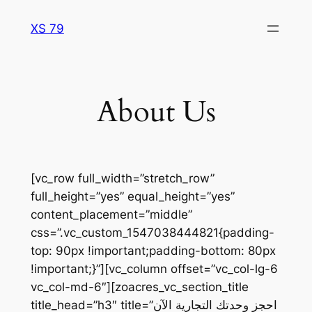
Skip
XS 79
to
content
About Us
[vc_row full_width=”stretch_row”
full_height=”yes” equal_height=”yes”
content_placement=”middle”
css=”.vc_custom_1547038444821{padding-
top: 90px !important;padding-bottom: 80px
!important;}”][vc_column offset=”vc_col-lg-6
vc_col-md-6″][zoacres_vc_section_title
title_head=”h3″ title=”احجز وحدتك التجارية الآن