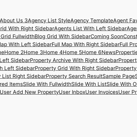
About Us 3
Agency List Style
Agency Template
Agent Fav
rid With Right Sidebar
Agents List With Left Sidebar
Agen
 Grid Fullwidth
Blog Grid With Sidebar
Coming Soon
Const
Map With Left Sidebar
Full Map With Right Sidebar
Full Pr
me
Home 2
Home 3
Home 4
Home 5
Home 6
News
Propertie
Left Sidebar
Property Archive With Right Sidebar
Propert
h Left Sidebar
Property Grid With Right Sidebar
Property 
 List Right Sidebar
Property Search Result
Sample Page
ured Items
Slide With Fullwidth
Slide With List
Slide With O
User Add New Property
User Inbox
User Invoices
User Pr