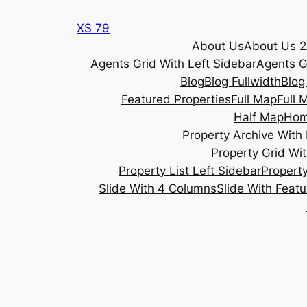
Skip
XS 79
to
About Us
About Us 2
content
Agents Grid With Left Sidebar
Agents G
Blog
Blog Fullwidth
Blog
Featured Properties
Full Map
Full 
Half Map
Ho
Property Archive With 
Property Grid Wit
Property List Left Sidebar
Property
Slide With 4 Columns
Slide With Feat