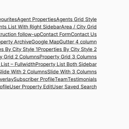
ourites
Agent Properties
Agents Grid Style
ts List With Right Sidebar
Area / City Grid
ruction follow-up
Contact Form
Contact Us
operty Archive
Google Map
Gutter 4 column
s By City Style 1
Properties By City Style 2
y Grid 2 Columns
Property Grid 3 Columns
List – Fullwidth
Property List Both Sidebar
Slide With 2 Columns
Slide With 3 Columns
verlay
Subscriber Profile
Team
Testimonials
ofile
User Property Edit
User Saved Search