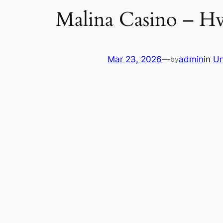
Malina Casino – Hv
Mar 23, 2026
—
admin
in
Un
by