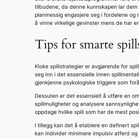
tilbudene, da denne kunnskapen lar dem t
planmessig engasjere seg i fordelene og m
å vinne virkelige gevinster mens de har en 
Tips for smarte spill
Kloke spillstrategier er avgjørende for sp
seg inn i det essensielle innen spillmenta
gjenkjenne psykologiske triggere som forårs
Dessuten er det essensielt å utføre en om
spillmuligheter og analysere sannsynlighete
oppdage hvilke spill som har de mest pos
I tillegg kan det å etablere en definert sp
kan individer minimere impulsiv atferd og