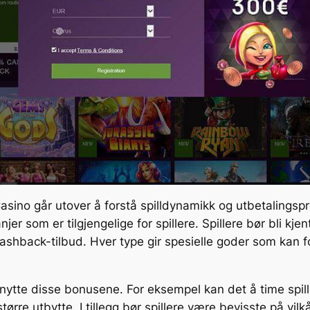
sino går utover å forstå spilldynamikk og utbetalingsp
er som er tilgjengelige for spillere. Spillere bør bli kj
hback-tilbud. Hver type gir spesielle goder som kan fo
tnytte disse bonusene. For eksempel kan det å time spill
større utbytte. I tillegg bør spillere være bevisste på vil