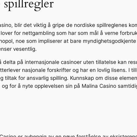
spillregler
asino, blir det viktig å gripe de nordiske spillreglenes 
te lover for nettgambling som har som mål å verne forbru
onopol, noe som impliserer at bare myndighetsgodkjente op
enser vesentlig.
 delta på internasjonale casinoer uten tillatelse kan res
tterlever nasjonale forskrifter og har en lovlig lisens. I 
g tiltak for ansvarlig spilling. Kunnskap om disse elemen
rge og for å nyte opplevelsen sin på Malina Casino samti
ino er avhengig av en nøye forståelse av eksisterende 