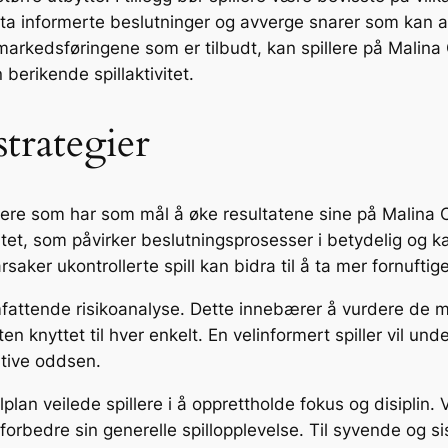
a informerte beslutninger og avverge snarer som kan an
arkedsføringene som er tilbudt, kan spillere på Malina 
berikende spillaktivitet.
strategier
illere som har som mål å øke resultatene sine på Malina 
litet, som påvirker beslutningsprosesser i betydelig og k
aker ukontrollerte spill kan bidra til å ta mer fornuftig
fattende risikoanalyse. Dette innebærer å vurdere de mu
n knyttet til hver enkelt. En velinformert spiller vil und
itive oddsen.
illplan veilede spillere i å opprettholde fokus og disipli
 forbedre sin generelle spillopplevelse. Til syvende og 