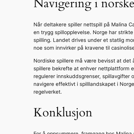
Navigering i norske 
Når deltakere spiller nettspill på Malina C
en trygg spillopplevelse. Norge har strik
spilling. Landet drives under et statlig m
noe som innvirker på kravene til casinolis
Nordiske spillere må være bevisst at det å
spillere bekrefte at enhver nettplattform e
regulerer innskuddsgrenser, spillavgifter o
navigere effektivt i spilllandskapet i No
regelverket.
Konklusjon
For å oppsummere, framgang hos Malina Cas