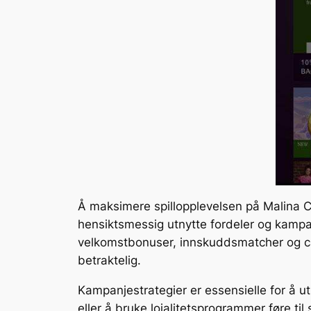
Å maksimere spillopplevelsen på Malina Ca
hensiktsmessig utnytte fordeler og kampanj
velkomstbonuser, innskuddsmatcher og cas
betraktelig.
Kampanjestrategier er essensielle for å u
eller å bruke lojalitetsprogrammer føre til 