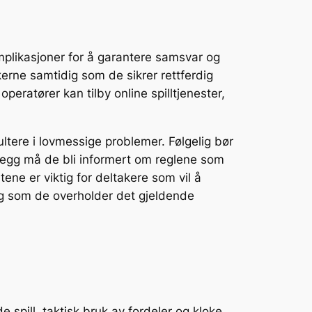
komplikasjoner for å garantere samsvar og
kerne samtidig som de sikrer rettferdig
eratører kan tilby online spilltjenester,
ultere i lovmessige problemer. Følgelig bør
tillegg må de bli informert om reglene som
tene er viktig for deltakere som vil å
dig som de overholder det gjeldende
spill, taktisk bruk av fordeler og kloke