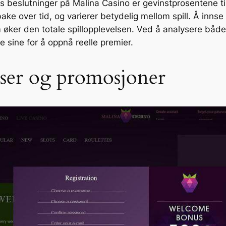
s beslutninger på Malina Casino er gevinstprosentene til
lbake over tid, og varierer betydelig mellom spill. Å inns
 øker den totale spillopplevelsen. Ved å analysere både
 sine for å oppnå reelle premier.
ser og promosjoner