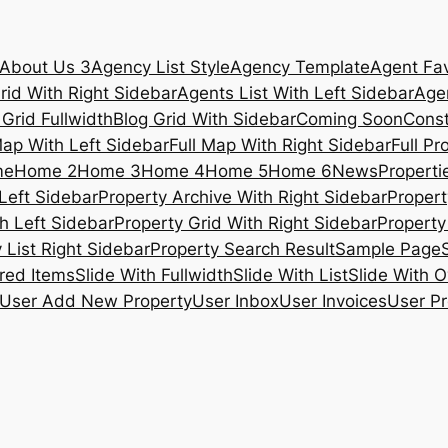
About Us 3
Agency List Style
Agency Template
Agent Fav
rid With Right Sidebar
Agents List With Left Sidebar
Agen
 Grid Fullwidth
Blog Grid With Sidebar
Coming Soon
Const
Map With Left Sidebar
Full Map With Right Sidebar
Full Pr
me
Home 2
Home 3
Home 4
Home 5
Home 6
News
Propertie
Left Sidebar
Property Archive With Right Sidebar
Propert
h Left Sidebar
Property Grid With Right Sidebar
Property 
 List Right Sidebar
Property Search Result
Sample Page
ured Items
Slide With Fullwidth
Slide With List
Slide With O
User Add New Property
User Inbox
User Invoices
User Pr