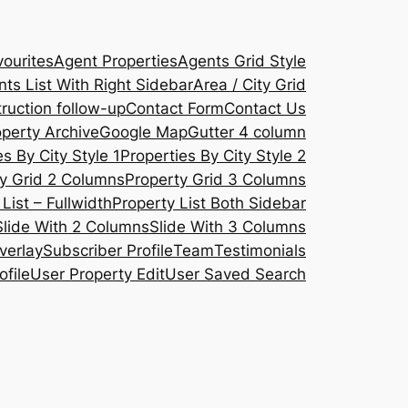
ourites
Agent Properties
Agents Grid Style
ts List With Right Sidebar
Area / City Grid
ruction follow-up
Contact Form
Contact Us
operty Archive
Google Map
Gutter 4 column
s By City Style 1
Properties By City Style 2
y Grid 2 Columns
Property Grid 3 Columns
List – Fullwidth
Property List Both Sidebar
Slide With 2 Columns
Slide With 3 Columns
verlay
Subscriber Profile
Team
Testimonials
ofile
User Property Edit
User Saved Search