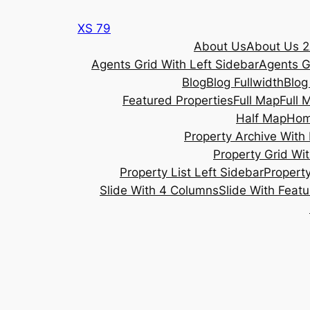
Skip
XS 79
to
About Us
About Us 2
content
Agents Grid With Left Sidebar
Agents G
Blog
Blog Fullwidth
Blog
Featured Properties
Full Map
Full 
Half Map
Ho
Property Archive With 
Property Grid Wit
Property List Left Sidebar
Property
Slide With 4 Columns
Slide With Feat