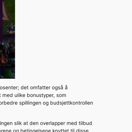
rosenter; det omfatter også å
ent med ulike bonustyper, som
rbedre spillingen og budsjettkontrollen
ingen slik at den overlapper med tilbud
kårene og betingelsene knyttet til disse