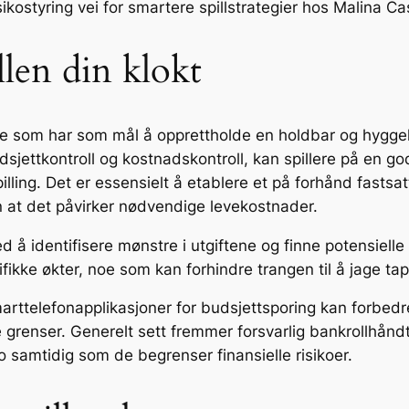
kostyring vei for smartere spillstrategier hos Malina Ca
len din klokt
illere som har som mål å opprettholde en holdbar og hygge
dsjettkontroll og kostnadskontroll, kan spillere på en g
ing. Det er essensielt å etablere et på forhånd fastsatt 
uten at det påvirker nødvendige levekostnader.
ed å identifisere mønstre i utgiftene og finne potensiel
fikke økter, noe som kan forhindre trangen til å jage tap
marttelefonapplikasjoner for budsjettsporing kan forbed
enser. Generelt sett fremmer forsvarlig bankrollhåndterin
o samtidig som de begrenser finansielle risikoer.