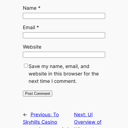
Name
*
Email
*
Website
Save my name, email, and
website in this browser for the
next time I comment.
←
Previous:
Το
Next:
UI
Skyhills Casino
Overview of