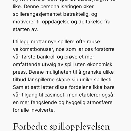
like. Denne personaliseringen øker
spillerengasjementet betraktelig, og
motiverer til oppdagelse og deltakelse fra
starten av.
I tillegg mottar nye spillere ofte rause
velkomstbonuser, noe som lar oss forstørre
vår første bankroll og prøve et mer
omfattende utvalg av spill uten økonomisk
press. Denne muligheten til å granske ulike
tilbud lar spillerne skape sin unike spillestil.
Samlet sett letter disse fordelene ikke bare
vår tilgang til casinoet, men etablerer også
en mer fengslende og hyggelig atmosfære
for alle involverte.
Forbedre spillopplevelsen