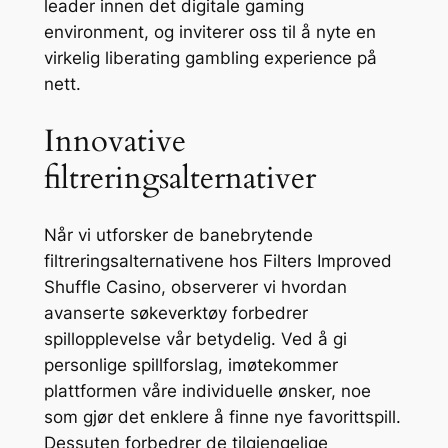
leader innen det digitale gaming
environment, og inviterer oss til å nyte en
virkelig liberating gambling experience på
nett.
Innovative
filtreringsalternativer
Når vi utforsker de banebrytende
filtreringsalternativene hos Filters Improved
Shuffle Casino, observerer vi hvordan
avanserte søkeverktøy forbedrer
spillopplevelse vår betydelig. Ved å gi
personlige spillforslag, imøtekommer
plattformen våre individuelle ønsker, noe
som gjør det enklere å finne nye favorittspill.
Dessuten forbedrer de tilgjengelige