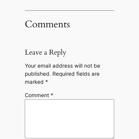
Comments
Leave a Reply
Your email address will not be
published.
Required fields are
marked
*
Comment
*