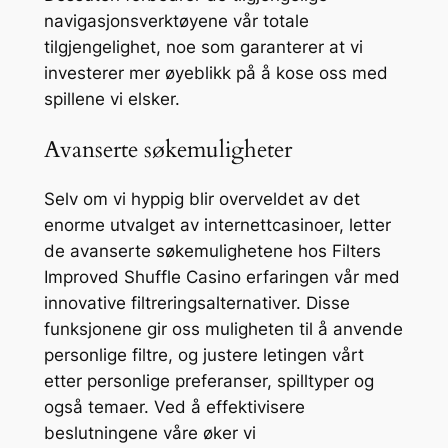
navigasjonsverktøyene vår totale
tilgjengelighet, noe som garanterer at vi
investerer mer øyeblikk på å kose oss med
spillene vi elsker.
Avanserte søkemuligheter
Selv om vi hyppig blir overveldet av det
enorme utvalget av internettcasinoer, letter
de avanserte søkemulighetene hos Filters
Improved Shuffle Casino erfaringen vår med
innovative filtreringsalternativer. Disse
funksjonene gir oss muligheten til å anvende
personlige filtre, og justere letingen vårt
etter personlige preferanser, spilltyper og
også temaer. Ved å effektivisere
beslutningene våre øker vi