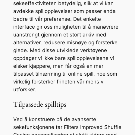
søkeeffektiviteten betydelig, slik at vi kan
avdekke spillopplevelser som passer enda
bedre til vår preferanse. Det enkelte
interface gir oss muligheten til å manøvrere
uanstrengt gjennom et stort arkiv med
alternativer, redusere misnøye og forsterke
glede. Med disse utviklede verktøyene
oppdager vi ikke bare spillopplevelsene vi
elsker kjappere, men får også en mer
tilpasset tilnærming til online spill, noe som
virkelig forsterker friheten vår mens vi
utforsker.
Tilpassede spilltips
Ved å konstruere på de avanserte
søkefunksjonene tar Filters Improved Shuffle