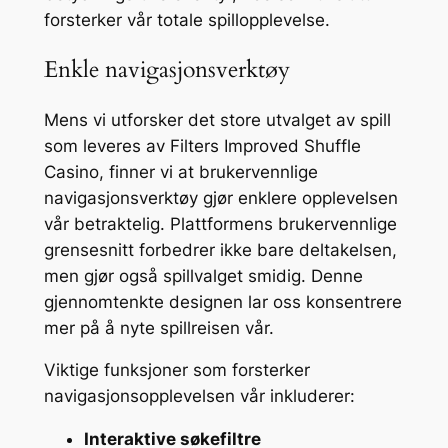
forsterker vår totale spillopplevelse.
Enkle navigasjonsverktøy
Mens vi utforsker det store utvalget av spill
som leveres av Filters Improved Shuffle
Casino, finner vi at brukervennlige
navigasjonsverktøy gjør enklere opplevelsen
vår betraktelig. Plattformens brukervennlige
grensesnitt forbedrer ikke bare deltakelsen,
men gjør også spillvalget smidig. Denne
gjennomtenkte designen lar oss konsentrere
mer på å nyte spillreisen vår.
Viktige funksjoner som forsterker
navigasjonsopplevelsen vår inkluderer:
Interaktive søkefiltre