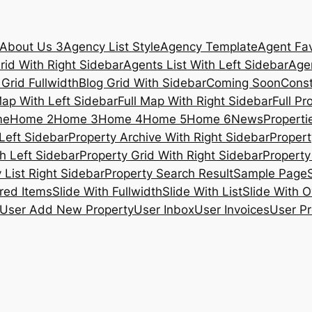
About Us 3
Agency List Style
Agency Template
Agent Fav
rid With Right Sidebar
Agents List With Left Sidebar
Agen
 Grid Fullwidth
Blog Grid With Sidebar
Coming Soon
Const
Map With Left Sidebar
Full Map With Right Sidebar
Full Pr
me
Home 2
Home 3
Home 4
Home 5
Home 6
News
Propertie
Left Sidebar
Property Archive With Right Sidebar
Propert
h Left Sidebar
Property Grid With Right Sidebar
Property 
 List Right Sidebar
Property Search Result
Sample Page
ured Items
Slide With Fullwidth
Slide With List
Slide With O
User Add New Property
User Inbox
User Invoices
User Pr