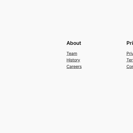
About
Pr
Team
Pri
History
Ter
Careers
Con