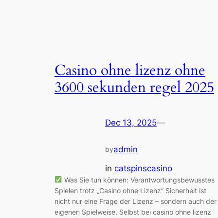
Casino ohne lizenz ohne
3600 sekunden regel 2025
Dec 13, 2025
—
admin
by
in
catspinscasino
Was Sie tun können: Verantwortungsbewusstes
Spielen trotz „Casino ohne Lizenz” Sicherheit ist
nicht nur eine Frage der Lizenz – sondern auch der
eigenen Spielweise. Selbst bei casino ohne lizenz