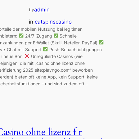
admin
by
in
catspinscasino
orteile der mobilen Nutzung bei legitimen
nbietern:
24/7-Zugang
Schnelle
inzahlungen per E-Wallet (Skrill, Neteller, PayPal)
ive-Chat mit Support
Push-Benachrichtigungen
ür neue Boni
Unregulierte Casinos (wie
iejenigen, die mit „casino ohne lizenz ohne
erifizierung 2025 site:playngo.com” beworben
erden) bieten oft keine App, kein Support, keine
icherheitsfunktionen – und sind zudem oft…
Casino ohne lizenz f r