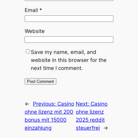
Email
*
Website
Save my name, email, and
website in this browser for the
next time I comment.
←
Previous:
Casino
Next:
Casino
ohne lizenz mit 200
ohne lizenz
bonus mit 15000
2025 reddit
einzahlung
steuerfrei
→