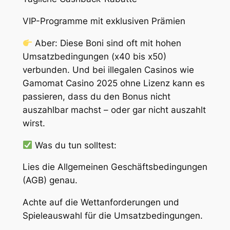
VIP-Programme mit exklusiven Prämien
Aber: Diese Boni sind oft mit hohen
Umsatzbedingungen (x40 bis x50)
verbunden. Und bei illegalen Casinos wie
Gamomat Casino 2025 ohne Lizenz kann es
passieren, dass du den Bonus nicht
auszahlbar machst – oder gar nicht auszahlt
wirst.
Was du tun solltest:
Lies die Allgemeinen Geschäftsbedingungen
(AGB) genau.
Achte auf die Wettanforderungen und
Spieleauswahl für die Umsatzbedingungen.