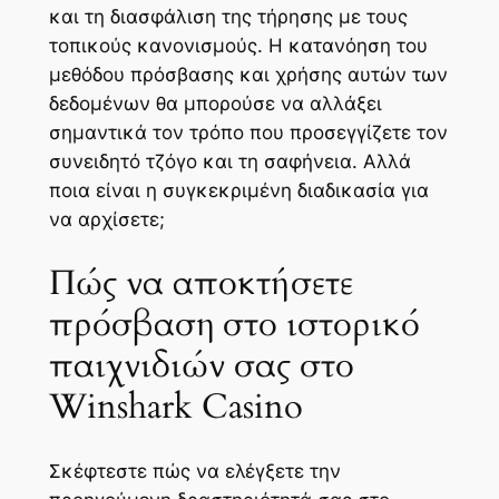
και τη διασφάλιση της τήρησης με τους
τοπικούς κανονισμούς. Η κατανόηση του
μεθόδου πρόσβασης και χρήσης αυτών των
δεδομένων θα μπορούσε να αλλάξει
σημαντικά τον τρόπο που προσεγγίζετε τον
συνειδητό τζόγο και τη σαφήνεια. Αλλά
ποια είναι η συγκεκριμένη διαδικασία για
να αρχίσετε;
Πώς να αποκτήσετε
πρόσβαση στο ιστορικό
παιχνιδιών σας στο
Winshark Casino
Σκέφτεστε πώς να ελέγξετε την