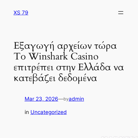
Skip
XS 79
to
content
Εξαγωγή αρχείων τώρα
Το Winshark Casino
επιτρέπει στην Ελλάδα να
κατεβάζει δεδομένα
Mar 23, 2026
—
admin
by
in
Uncategorized