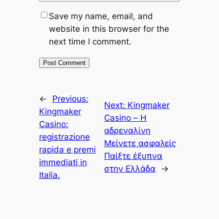
Save my name, email, and
website in this browser for the
next time I comment.
←
Previous:
Next:
Kingmaker
Kingmaker
Casino – Η
Casino:
αδρεναλίνη
registrazione
Μείνετε ασφαλείς
rapida e premi
Παίξτε έξυπνα
immediati in
στην Ελλάδα
→
Italia.