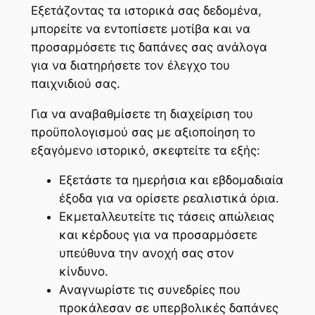
Εξετάζοντας τα ιστορικά σας δεδομένα,
μπορείτε να εντοπίσετε μοτίβα και να
προσαρμόσετε τις δαπάνες σας ανάλογα
για να διατηρήσετε τον έλεγχο του
παιχνιδιού σας.
Για να αναβαθμίσετε τη διαχείριση του
προϋπολογισμού σας με αξιοποίηση το
εξαγόμενο ιστορικό, σκεφτείτε τα εξής:
Εξετάστε τα ημερήσια και εβδομαδιαία
έξοδα για να ορίσετε ρεαλιστικά όρια.
Εκμεταλλευτείτε τις τάσεις απώλειας
και κέρδους για να προσαρμόσετε
υπεύθυνα την ανοχή σας στον
κίνδυνο.
Αναγνωρίστε τις συνεδρίες που
προκάλεσαν σε υπερβολικές δαπάνες