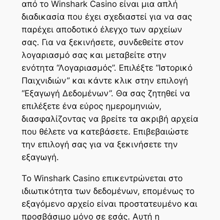
από το Winshark Casino είναι μια απλή
διαδικασία που έχει σχεδιαστεί για να σας
παρέχει αποδοτικό έλεγχο των αρχείων
σας. Για να ξεκινήσετε, συνδεθείτε στον
λογαριασμό σας και μεταβείτε στην
ενότητα “Λογαριασμός”. Επιλέξτε “Ιστορικό
Παιχνιδιών” και κάντε κλικ στην επιλογή
“Εξαγωγή Δεδομένων”. Θα σας ζητηθεί να
επιλέξετε ένα εύρος ημερομηνιών,
διασφαλίζοντας να βρείτε τα ακριβή αρχεία
που θέλετε να κατεβάσετε. Επιβεβαιώστε
την επιλογή σας για να ξεκινήσετε την
εξαγωγή.
Το Winshark Casino επικεντρώνεται στο
ιδιωτικότητα των δεδομένων, επομένως το
εξαγόμενο αρχείο είναι προστατευμένο και
προσβάσιμο μόνο σε εσάς. Αυτή η