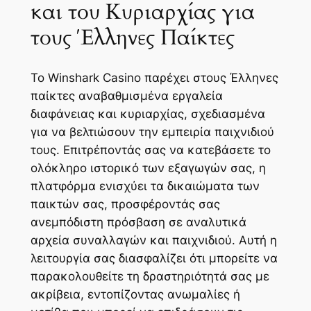
και του Κυριαρχίας για
τους Έλληνες Παίκτες
Το Winshark Casino παρέχει στους Έλληνες
παίκτες αναβαθμισμένα εργαλεία
διαφάνειας και κυριαρχίας, σχεδιασμένα
για να βελτιώσουν την εμπειρία παιχνιδιού
τους. Επιτρέποντάς σας να κατεβάσετε το
ολόκληρο ιστορικό των εξαγωγών σας, η
πλατφόρμα ενισχύει τα δικαιώματα των
παικτών σας, προσφέροντάς σας
ανεμπόδιστη πρόσβαση σε αναλυτικά
αρχεία συναλλαγών και παιχνιδιού. Αυτή η
λειτουργία σας διασφαλίζει ότι μπορείτε να
παρακολουθείτε τη δραστηριότητά σας με
ακρίβεια, εντοπίζοντας ανωμαλίες ή