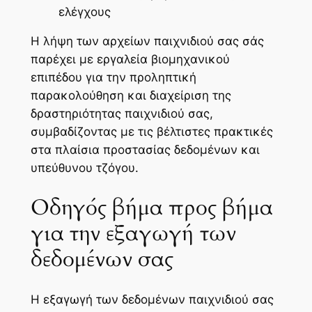
ελέγχους
Η λήψη των αρχείων παιχνιδιού σας σάς
παρέχει με εργαλεία βιομηχανικού
επιπέδου για την προληπτική
παρακολούθηση και διαχείριση της
δραστηριότητας παιχνιδιού σας,
συμβαδίζοντας με τις βέλτιστες πρακτικές
στα πλαίσια προστασίας δεδομένων και
υπεύθυνου τζόγου.
Οδηγός βήμα προς βήμα
για την εξαγωγή των
δεδομένων σας
Η εξαγωγή των δεδομένων παιχνιδιού σας