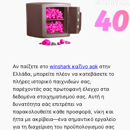
Αν παίζετε στο
winshark καζίνο apk
στην
Ελλάδα, μπορείτε πλέον να κατεβάσετε το
πλήρες ιστορικό παιχνιδιών σας,
παρέχοντάς σας πρωτοφανή έλεγχο στα
δεδομένα στοιχηματισμού σας. Αυτή η
δυνατότητα σάς επιτρέπει να
παρακολουθείτε κάθε προσφορά, νίκη και
ήττα με ακρίβεια—ένα σημαντικό εργαλείο
για τη διαχείριση του προϋπολογισμού σας