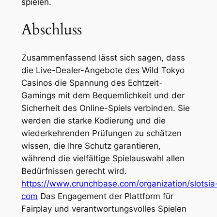
spielen.
Abschluss
Zusammenfassend lässt sich sagen, dass
die Live-Dealer-Angebote des Wild Tokyo
Casinos die Spannung des Echtzeit-
Gamings mit dem Bequemlichkeit und der
Sicherheit des Online-Spiels verbinden. Sie
werden die starke Kodierung und die
wiederkehrenden Prüfungen zu schätzen
wissen, die Ihre Schutz garantieren,
während die vielfältige Spielauswahl allen
Bedürfnissen gerecht wird.
https://www.crunchbase.com/organization/slotsia
com
Das Engagement der Plattform für
Fairplay und verantwortungsvolles Spielen