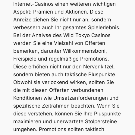
Internet-Casinos einen weiteren wichtigen
Aspekt: Prämien und Aktionen. Diese
Anreize ziehen Sie nicht nur an, sondern
verbessern auch Ihr gesamtes Spielerlebnis.
Bei der Analyse des Wild Tokyo Casinos
werden Sie eine Vielzahl von Offerten
bemerken, darunter Willkommensboni,
Freispiele und regelmäßige Promotions.
Diese erhöhen nicht nur den Nervenkitzel,
sondern bieten auch taktische Pluspunkte.
Obwohl sie verlockend wirken, sollten Sie
die mit diesen Offerten verbundenen
Konditionen wie Umsatzanforderungen und
spezifische Zeitrahmen beachten. Wenn Sie
diese verstehen, können Sie Ihre Pluspunkte
maximieren und unerwartete Stolpersteine
umgehen. Promotions sollten taktisch