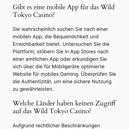
Gibt es eine mobile App für das Wild
Tokyo Casino?
Sie wahrscheinlich suchen Sie nach einer
mobilen App, die Bequemlichkeit und
Erreichbarkeit bietet. Untersuchen Sie die
Plattform, stöbern Sie in App Stores nach
einer amtlichen App oder erkundigen Sie
sich über die für Mobilgeräte optimierte
Website für mobiles Gaming. Überprüfen Sie
die Authentizität, um eine sichere Nutzung
zu gewährleisten.
Welche Länder haben keinen Zugriff
auf das Wild Tokyo Casino?
Aufgrund rechtlicher Beschränkungen