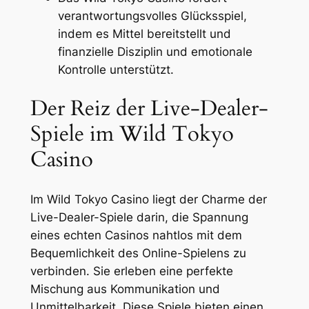
verantwortungsvolles Glücksspiel,
indem es Mittel bereitstellt und
finanzielle Disziplin und emotionale
Kontrolle unterstützt.
Der Reiz der Live-Dealer-
Spiele im Wild Tokyo
Casino
Im Wild Tokyo Casino liegt der Charme der
Live-Dealer-Spiele darin, die Spannung
eines echten Casinos nahtlos mit dem
Bequemlichkeit des Online-Spielens zu
verbinden. Sie erleben eine perfekte
Mischung aus Kommunikation und
Unmittelbarkeit. Diese Spiele bieten einen