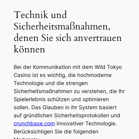
Technik und
Sicherheitsmaßnahmen,
denen Sie sich anvertrauen
können
Bei der Kommunikation mit dem Wild Tokyo
Casino ist es wichtig, die hochmoderne
Technologie und die strengen
Sicherheitsmaßnahmen zu verstehen, die Ihr
Spielerlebnis schützen und optimieren
sollen. Das Glauben in ihr System basiert
auf gründlichen Sicherheitsprotokollen und
crunchbase.com
innovativer Technologie.
Berücksichtigen Sie die folgenden