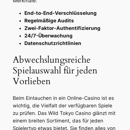
Merkmale:
End-to-End-Verschlüsselung
Regelmäßige Audits
Zwei-Faktor-Authentifizierung
24/7-Überwachung
Datenschutzrichtlinien
Abwechslungsreiche
Spielauswahl für jeden
Vorlieben
Beim Eintauchen in ein Online-Casino ist es
wichtig, die Vielfalt der verfügbaren Spiele
zu prüfen. Das Wild Tokyo Casino glänzt mit
einem breiten Sortiment, das für jeden
Spielertyp etwas bietet. Sie finden alles von