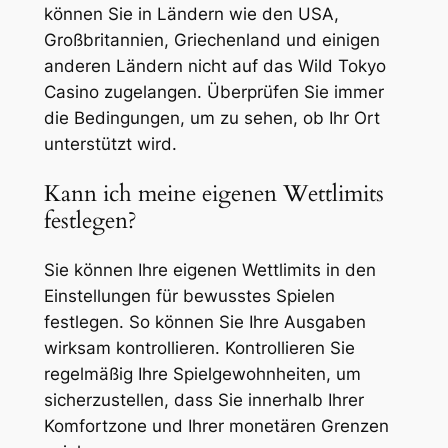
können Sie in Ländern wie den USA,
Großbritannien, Griechenland und einigen
anderen Ländern nicht auf das Wild Tokyo
Casino zugelangen. Überprüfen Sie immer
die Bedingungen, um zu sehen, ob Ihr Ort
unterstützt wird.
Kann ich meine eigenen Wettlimits
festlegen?
Sie können Ihre eigenen Wettlimits in den
Einstellungen für bewusstes Spielen
festlegen. So können Sie Ihre Ausgaben
wirksam kontrollieren. Kontrollieren Sie
regelmäßig Ihre Spielgewohnheiten, um
sicherzustellen, dass Sie innerhalb Ihrer
Komfortzone und Ihrer monetären Grenzen