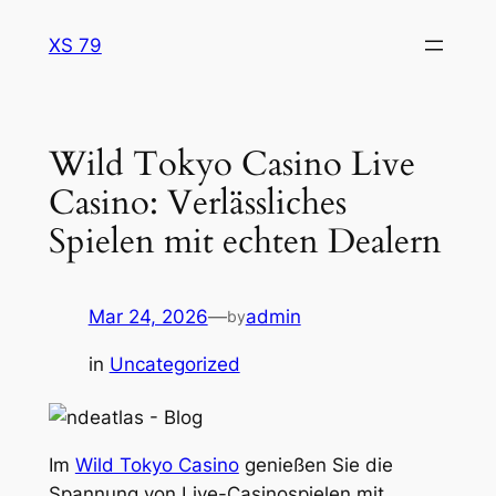
Skip
XS 79
to
content
Wild Tokyo Casino Live
Casino: Verlässliches
Spielen mit echten Dealern
Mar 24, 2026
—
admin
by
in
Uncategorized
Im
Wild Tokyo Casino
genießen Sie die
Spannung von Live-Casinospielen mit