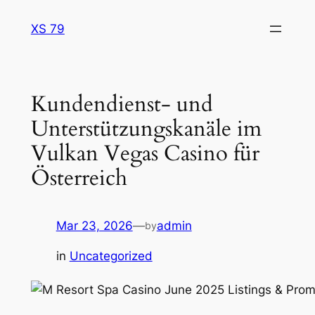
Skip
XS 79
to
content
Kundendienst- und
Unterstützungskanäle im
Vulkan Vegas Casino für
Österreich
Mar 23, 2026
—
admin
by
in
Uncategorized