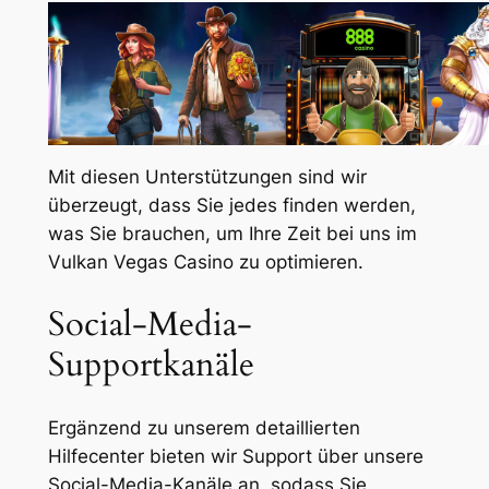
Mit diesen Unterstützungen sind wir
überzeugt, dass Sie jedes finden werden,
was Sie brauchen, um Ihre Zeit bei uns im
Vulkan Vegas Casino zu optimieren.
Social-Media-
Supportkanäle
Ergänzend zu unserem detaillierten
Hilfecenter bieten wir Support über unsere
Social-Media-Kanäle an, sodass Sie