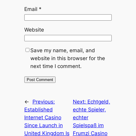
Email
*
Website
Save my name, email, and
website in this browser for the
next time I comment.
←
Previous:
Next:
Echtgeld,
Established
echte Spieler,
Internet Casino
echter
Since Launch in
Spielspaß im
United Kingdom Is
Frumzi Casino