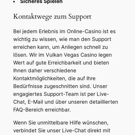
Sicheres Spielen
Kontaktwege zum Support
Bei jedem Erlebnis im Online-Casino ist es
wichtig zu wissen, wie man den Support
erreichen kann, um Anliegen schnell zu
lösen. Wir im Vulkan Vegas Casino legen
Wert auf gute Erreichbarkeit und bieten
Ihnen daher verschiedene
Kontaktmöglichkeiten, die auf Ihre
Bedürfnisse zugeschnitten sind. Unser
engagiertes Support-Team ist per Live-
Chat, E-Mail und über unseren detaillierten
FAQ-Bereich erreichbar.
Wenn Sie unmittelbare Hilfe wünschen,
verbindet Sie unser Live-Chat direkt mit