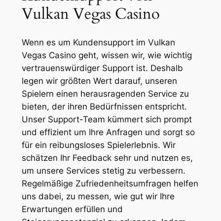
Vulkan Vegas Casino
Wenn es um Kundensupport im Vulkan
Vegas Casino geht, wissen wir, wie wichtig
vertrauenswürdiger Support ist. Deshalb
legen wir größten Wert darauf, unseren
Spielern einen herausragenden Service zu
bieten, der ihren Bedürfnissen entspricht.
Unser Support-Team kümmert sich prompt
und effizient um Ihre Anfragen und sorgt so
für ein reibungsloses Spielerlebnis. Wir
schätzen Ihr Feedback sehr und nutzen es,
um unsere Services stetig zu verbessern.
Regelmäßige Zufriedenheitsumfragen helfen
uns dabei, zu messen, wie gut wir Ihre
Erwartungen erfüllen und