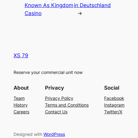
Known As Kingdom
in Deutschland
Casino
→
XS 79
Reserve your commercial unit now
About
Privacy
Social
Team
Privacy Policy
Facebook
History
Terms and Conditions
Instagram
Careers
Contact Us
Twitter/X
Designed with
WordPress