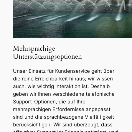
Mehrsprachige
Unterstützungsoptionen
Unser Einsatz für Kundenservice geht über
die reine Erreichbarkeit hinaus; wir wissen
auch, wie wichtig Interaktion ist. Deshalb
geben wir Ihnen verschiedene telefonische
Support-Optionen, die auf Ihre
mehrsprachigen Erfordernisse angepasst
sind und die sprachbezogene Vielfältigkeit
berücksichtigen. Wir sind überzeugt, dass