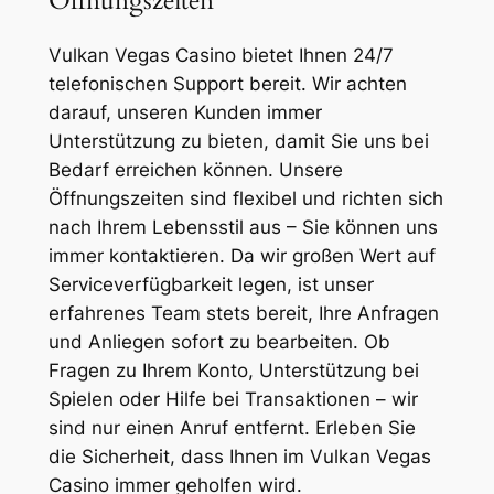
Öffnungszeiten
Vulkan Vegas Casino bietet Ihnen 24/7
telefonischen Support bereit. Wir achten
darauf, unseren Kunden immer
Unterstützung zu bieten, damit Sie uns bei
Bedarf erreichen können. Unsere
Öffnungszeiten sind flexibel und richten sich
nach Ihrem Lebensstil aus – Sie können uns
immer kontaktieren. Da wir großen Wert auf
Serviceverfügbarkeit legen, ist unser
erfahrenes Team stets bereit, Ihre Anfragen
und Anliegen sofort zu bearbeiten. Ob
Fragen zu Ihrem Konto, Unterstützung bei
Spielen oder Hilfe bei Transaktionen – wir
sind nur einen Anruf entfernt. Erleben Sie
die Sicherheit, dass Ihnen im Vulkan Vegas
Casino immer geholfen wird.