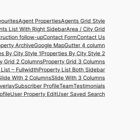
ourites
Agent Properties
Agents Grid Style
ts List With Right Sidebar
Area / City Grid
ruction follow-up
Contact Form
Contact Us
operty Archive
Google Map
Gutter 4 column
s By City Style 1
Properties By City Style 2
y Grid 2 Columns
Property Grid 3 Columns
List – Fullwidth
Property List Both Sidebar
Slide With 2 Columns
Slide With 3 Columns
verlay
Subscriber Profile
Team
Testimonials
ofile
User Property Edit
User Saved Search