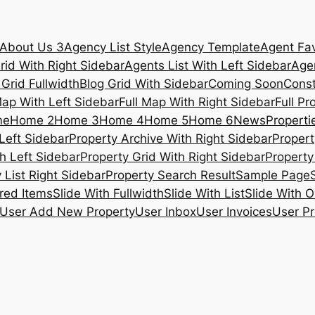
About Us 3
Agency List Style
Agency Template
Agent Fav
rid With Right Sidebar
Agents List With Left Sidebar
Agen
 Grid Fullwidth
Blog Grid With Sidebar
Coming Soon
Const
Map With Left Sidebar
Full Map With Right Sidebar
Full Pr
me
Home 2
Home 3
Home 4
Home 5
Home 6
News
Propertie
Left Sidebar
Property Archive With Right Sidebar
Propert
h Left Sidebar
Property Grid With Right Sidebar
Property 
 List Right Sidebar
Property Search Result
Sample Page
ured Items
Slide With Fullwidth
Slide With List
Slide With O
User Add New Property
User Inbox
User Invoices
User Pr