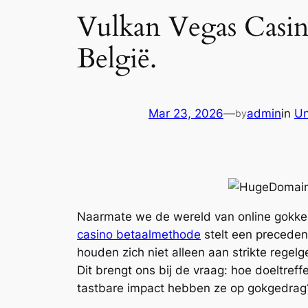
Vulkan Vegas Casino
België.
Mar 23, 2026
—
admin
in
Un
by
Naarmate we de wereld van online gokken
casino betaalmethode
stelt een preceden
houden zich niet alleen aan strikte reg
Dit brengt ons bij de vraag: hoe doeltre
tastbare impact hebben ze op gokgedrag