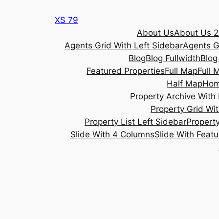
Skip
XS 79
to
About Us
About Us 2
content
Agents Grid With Left Sidebar
Agents G
Blog
Blog Fullwidth
Blog
Featured Properties
Full Map
Full 
Half Map
Ho
Property Archive With 
Property Grid Wit
Property List Left Sidebar
Property
Slide With 4 Columns
Slide With Feat