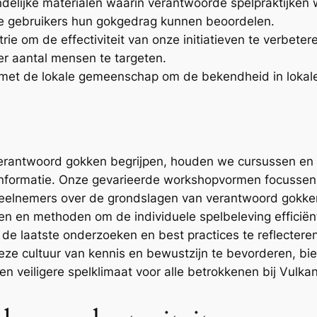
ndelijke materialen waarin verantwoorde spelpraktijken
ee gebruikers hun gokgedrag kunnen beoordelen.
rie om de effectiviteit van onze initiatieven te verbeter
er aantal mensen te targeten.
t de lokale gemeenschap om de bekendheid in lokale
verantwoord gokken begrijpen, houden we cursussen en
informatie. Onze gevarieerde workshopvormen focussen 
 deelnemers over de grondslagen van verantwoord gokk
en en methoden om de individuele spelbeleving effici
e laatste onderzoeken en best practices te reflecteren
eze cultuur van kennis en bewustzijn te bevorderen, 
een veiligere spelklimaat voor alle betrokkenen bij Vulk