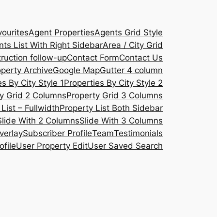
ourites
Agent Properties
Agents Grid Style
ts List With Right Sidebar
Area / City Grid
ruction follow-up
Contact Form
Contact Us
operty Archive
Google Map
Gutter 4 column
s By City Style 1
Properties By City Style 2
y Grid 2 Columns
Property Grid 3 Columns
List – Fullwidth
Property List Both Sidebar
Slide With 2 Columns
Slide With 3 Columns
verlay
Subscriber Profile
Team
Testimonials
ofile
User Property Edit
User Saved Search