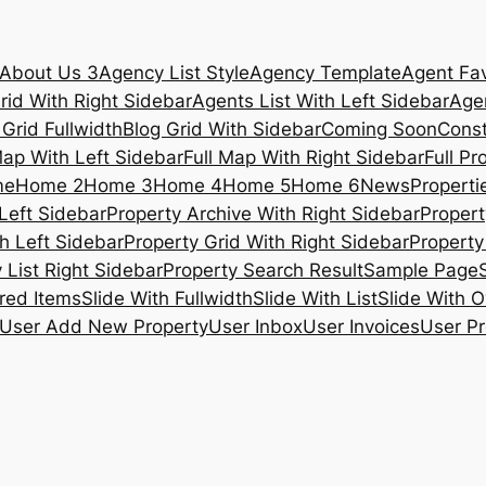
About Us 3
Agency List Style
Agency Template
Agent Fav
rid With Right Sidebar
Agents List With Left Sidebar
Agen
 Grid Fullwidth
Blog Grid With Sidebar
Coming Soon
Const
Map With Left Sidebar
Full Map With Right Sidebar
Full Pr
me
Home 2
Home 3
Home 4
Home 5
Home 6
News
Propertie
Left Sidebar
Property Archive With Right Sidebar
Propert
h Left Sidebar
Property Grid With Right Sidebar
Property 
 List Right Sidebar
Property Search Result
Sample Page
ured Items
Slide With Fullwidth
Slide With List
Slide With O
User Add New Property
User Inbox
User Invoices
User Pr