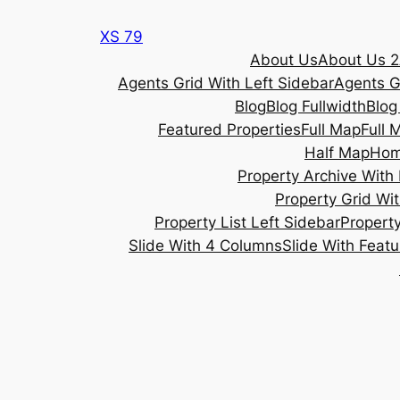
Skip
XS 79
to
About Us
About Us 2
content
Agents Grid With Left Sidebar
Agents G
Blog
Blog Fullwidth
Blog
Featured Properties
Full Map
Full 
Half Map
Ho
Property Archive With 
Property Grid Wit
Property List Left Sidebar
Property
Slide With 4 Columns
Slide With Feat