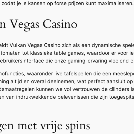
odat je je kansen op forse prijzen kunt maximaliseren.
an Vegas Casino
eidt Vulkan Vegas Casino zich als een dynamische speler
utomaten tot klassieke table games, waardoor er voor ied
ebruikersinterface die onze gaming-ervaring vloeiend e
ofuncties, waaronder live tafelspellen die een meesle
ng altijd en overal deelnemen, wat perfect aansluit op 
idsmaatregelen kunnen we vol vertrouwen de cilinders lat
ren van indrukwekkende belevenissen die zijn toegespit
en met vrije spins