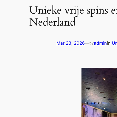
Unieke vrije spins
Nederland
Mar 23, 2026
—
admin
in
Un
by