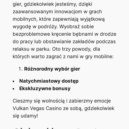
gier, gdziekolwiek jesteśmy, dzięki
zaawansowanym innowacjom w grach
mobilnych, które zapewniają wyjątkową
wygodę w podróży. Wyobraź sobie
bezproblemowe kręcenie bębnami w drodze
do pracy lub obstawianie zakładów podczas
relaksu w parku. Oto trzy powody, dla
których warto zagrać z nami w gry mobilne:
Różnorodny wybór gier
Natychmiastowy dostęp
Ekskluzywne bonusy
Cieszmy się wolnością i zabierzmy emocje
Vulkan Vegas Casino ze sobą, gdziekolwiek
się udamy!