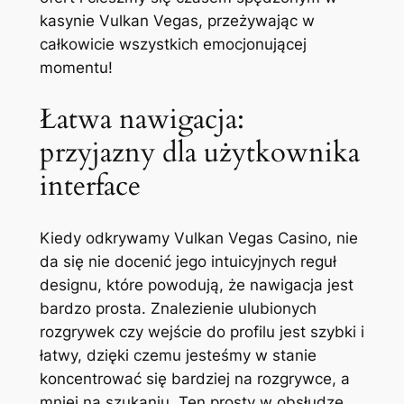
kasynie Vulkan Vegas, przeżywając w
całkowicie wszystkich emocjonującej
momentu!
Łatwa nawigacja:
przyjazny dla użytkownika
interface
Kiedy odkrywamy Vulkan Vegas Casino, nie
da się nie docenić jego intuicyjnych reguł
designu, które powodują, że nawigacja jest
bardzo prosta. Znalezienie ulubionych
rozgrywek czy wejście do profilu jest szybki i
łatwy, dzięki czemu jesteśmy w stanie
koncentrować się bardziej na rozgrywce, a
mniej na szukaniu. Ten prosty w obsłudze