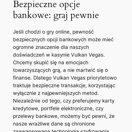
Bezpieczne opcje
bankowe: graj pewnie
Jeśli chodzi o gry online, pewność
bezpiecznych opcji bankowych może mieć
ogromne znaczenie dla naszych
doświadczeń w kasynie Vulkan Vegas.
Chcemy skupić się na emocjach
towarzyszących grą, a nie martwić się o
finanse. Dlatego Vulkan Vegas priorytetowo
traktuje bezpieczne transakcje, korzystając
wyłącznie z najpewniejszych metod.
Niezależnie od tego, czy preferujemy karty
kredytowe, portfele elektroniczne, czy
przelewy bankowe, możemy być pewni, że
nasze wrażliwe dane są chronione
zaawansowaną technologią szyfrowania.