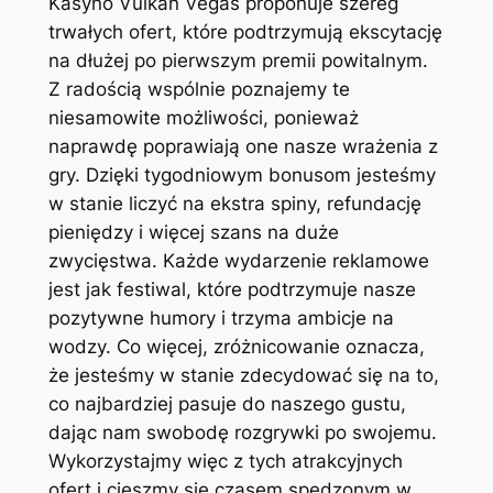
Kasyno Vulkan Vegas proponuje szereg
trwałych ofert, które podtrzymują ekscytację
na dłużej po pierwszym premii powitalnym.
Z radością wspólnie poznajemy te
niesamowite możliwości, ponieważ
naprawdę poprawiają one nasze wrażenia z
gry. Dzięki tygodniowym bonusom jesteśmy
w stanie liczyć na ekstra spiny, refundację
pieniędzy i więcej szans na duże
zwycięstwa. Każde wydarzenie reklamowe
jest jak festiwal, które podtrzymuje nasze
pozytywne humory i trzyma ambicje na
wodzy. Co więcej, zróżnicowanie oznacza,
że jesteśmy w stanie zdecydować się na to,
co najbardziej pasuje do naszego gustu,
dając nam swobodę rozgrywki po swojemu.
Wykorzystajmy więc z tych atrakcyjnych
ofert i cieszmy się czasem spędzonym w