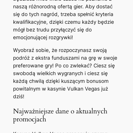
naszą różnorodną ofertą gier. Aby dostać
się do tych nagród, trzeba spełnić kryteria
kwalifikacyjne, dzięki czemu każdy będzie
mógł bez trudu przyłączyć się do
emocjonującej rozgrywki!
Wyobraź sobie, że rozpoczynasz swoją
podróż z ekstra funduszami na grę w swoje
preferowane gry! Po co zwlekać? Ciesz się
swobodą wielkich wygranych i ciesz się
każdą chwilą dzięki kuszącym bonusom
powitalnym w kasynie Vulkan Vegas już
dziś!
Najważniejsze dane o aktualnych
promocjach