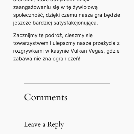
zaangażowaniu się w tę żywiołową
społeczność, dzięki czemu nasza gra będzie
jeszcze bardziej satysfakcjonująca.
Zacznijmy tę podróż, cieszmy się
towarzystwem i ulepszmy nasze przeżycia z
rozgrywkami w kasynie Vulkan Vegas, gdzie
zabawa nie zna ograniczeń!
Comments
Leave a Reply