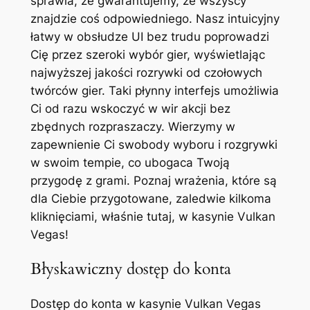
sprawia, że gwarantujemy, że wszyscy
znajdzie coś odpowiedniego. Nasz intuicyjny
łatwy w obsłudze UI bez trudu poprowadzi
Cię przez szeroki wybór gier, wyświetlając
najwyższej jakości rozrywki od czołowych
twórców gier. Taki płynny interfejs umożliwia
Ci od razu wskoczyć w wir akcji bez
zbędnych rozpraszaczy. Wierzymy w
zapewnienie Ci swobody wyboru i rozgrywki
w swoim tempie, co ubogaca Twoją
przygodę z grami. Poznaj wrażenia, które są
dla Ciebie przygotowane, zaledwie kilkoma
kliknięciami, właśnie tutaj, w kasynie Vulkan
Vegas!
Błyskawiczny dostęp do konta
Dostęp do konta w kasynie Vulkan Vegas