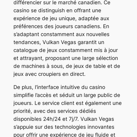
différencier sur le marché canadien. Ce
casino se distinguish en offrant une
expérience de jeu unique, adaptée aux
préférences des joueurs canadiens. En
s’adaptant constamment aux nouvelles
tendances, Vulkan Vegas garantit un
catalogue de jeux constamment mis à jour
et attrayant, proposant une large sélection
de machines à sous, de jeux de table et de
jeux avec croupiers en direct.
De plus, l’interface intuitive du casino
simplifie l’accès et séduit un large public de
joueurs. Le service client est également une
priorité, avec des services dédiés
disponibles 24h/24 et 7j/7. Vulkan Vegas
s’appuie sur des technologies innovantes
pour offrir une expérience de jeu fluide et