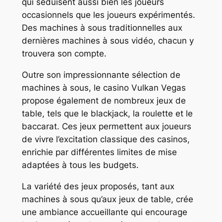
qui séduisent aussi bien les joueurs
occasionnels que les joueurs expérimentés.
Des machines à sous traditionnelles aux
dernières machines à sous vidéo, chacun y
trouvera son compte.
Outre son impressionnante sélection de
machines à sous, le casino Vulkan Vegas
propose également de nombreux jeux de
table, tels que le blackjack, la roulette et le
baccarat. Ces jeux permettent aux joueurs
de vivre l’excitation classique des casinos,
enrichie par différentes limites de mise
adaptées à tous les budgets.
La variété des jeux proposés, tant aux
machines à sous qu’aux jeux de table, crée
une ambiance accueillante qui encourage