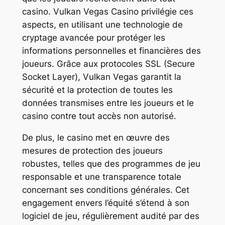
casino. Vulkan Vegas Casino privilégie ces
aspects, en utilisant une technologie de
cryptage avancée pour protéger les
informations personnelles et financières des
joueurs. Grâce aux protocoles SSL (Secure
Socket Layer), Vulkan Vegas garantit la
sécurité et la protection de toutes les
données transmises entre les joueurs et le
casino contre tout accès non autorisé.
De plus, le casino met en œuvre des
mesures de protection des joueurs
robustes, telles que des programmes de jeu
responsable et une transparence totale
concernant ses conditions générales. Cet
engagement envers l’équité s’étend à son
logiciel de jeu, régulièrement audité par des