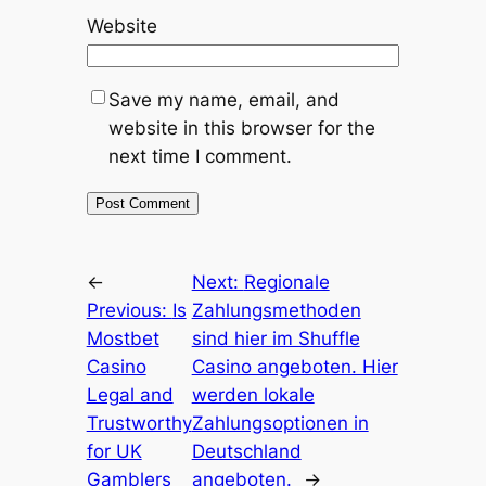
Website
Save my name, email, and
website in this browser for the
next time I comment.
←
Next:
Regionale
Previous:
Is
Zahlungsmethoden
Mostbet
sind hier im Shuffle
Casino
Casino angeboten. Hier
Legal and
werden lokale
Trustworthy
Zahlungsoptionen in
for UK
Deutschland
Gamblers
angeboten.
→