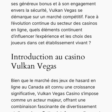
ses généreux bonus et à son engagement
envers la sécurité, Vulkan Vegas se
démarque sur un marché compétitif. Face à
l’évolution continue du secteur des casinos
en ligne, quels éléments continuent
d’influencer l’expérience et les choix des
joueurs dans cet établissement vivant ?
Introduction au casino
Vulkan Vegas
Bien que le marché des jeux de hasard en
ligne au Canada ait connu une croissance
significative, Vulkan Vegas Casino s’impose
comme un acteur majeur, offrant une
combinaison fascinante de divertissement