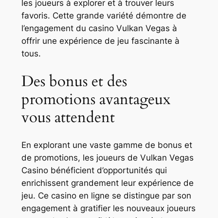
les joueurs à explorer et à trouver leurs
favoris. Cette grande variété démontre de
l’engagement du casino Vulkan Vegas à
offrir une expérience de jeu fascinante à
tous.
Des bonus et des
promotions avantageux
vous attendent
En explorant une vaste gamme de bonus et
de promotions, les joueurs de Vulkan Vegas
Casino bénéficient d’opportunités qui
enrichissent grandement leur expérience de
jeu. Ce casino en ligne se distingue par son
engagement à gratifier les nouveaux joueurs