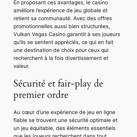
En proposant ces avantages, le casino
améliore l’expérience de jeu globale et
retient sa communauté. Avec des offres
promotionnelles aussi bien structurées,
Vulkan Vegas Casino garantit à ses joueurs
qu’ils se sentent appréciés, ce qui en fait
une destination de choix pour ceux qui
recherchent à la fois divertissement et
valeur.
Sécurité et fair-play de
premier ordre
Au cœur d’une expérience de jeu en ligne
fiable se trouvent une sécurité optimale et
un jeu équitable, des éléments essentiels
que les joueurs recherchent dans tout