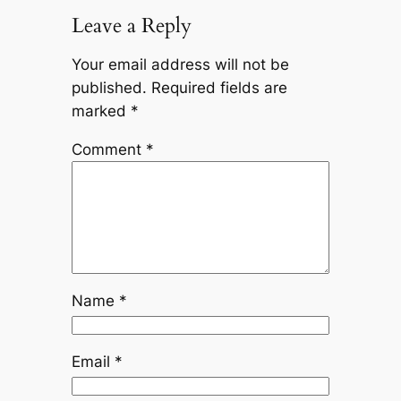
Leave a Reply
Your email address will not be
published.
Required fields are
marked
*
Comment
*
Name
*
Email
*