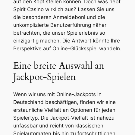
auf den Kopf stellen können. Doch was hebt
Spirit Casino wirklich aus? Lassen Sie uns
die besonderen Anmeldeboni und die
unkomplizierte Benutzerführung näher
betrachten, die unser Spielerlebnis so
einzigartig machen. Die Antwort könnte Ihre
Perspektive auf Online-Glücksspiel wandeln.
Eine breite Auswahl an
Jackpot-Spielen
Wenn wir uns mit Online-Jackpots in
Deutschland beschäftigen, finden wir eine
erstaunliche Vielfalt an Optionen für jeden
Spielertyp. Die Jackpot-Vielfalt ist nahezu
unfassbar und reicht von klassischen
Spielautomaten bis hin zu fortschrittlichen