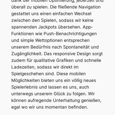
dank der mobilen Optimierung, jederzeit und
überall zu spielen. Die fließende Navigation
gestattet uns einen einfachen Wechsel
zwischen den Spielen, sodass wir keine
spannenden Jackpots übersehen. App-
Funktionen wie Push-Benachrichtigungen
und simple Wettoptionen entsprechen
unserem Bedürfnis nach Spontaneität und
Zugänglichkeit. Das responsive Design sorgt
zudem für qualitative Grafiken und schnelle
Ladezeiten, sodass wir direkt im
Spielgeschehen sind. Diese mobilen
Möglichkeiten bieten uns ein völlig neues
Spielerlebnis und lassen es uns, auch
unterwegs unserem Glück zu folgen. Wir
können aufregende Unterhaltung genießen,
egal wo wir uns momentan befinden.