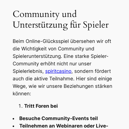
Community und
Unterstützung für Spieler
Beim Online-Glücksspiel übersehen wir oft
die Wichtigkeit von Community und
Spielerunterstützung. Eine starke Spieler-
Community erhöht nicht nur unser
Spielerlebnis,
spiritcasino
, sondern fördert
auch die aktive Teilnahme. Hier sind einige
Wege, wie wir unsere Beziehungen stärken
können:
Tritt Foren bei
Besuche Community-Events teil
Teilnehmen an Webinaren oder Live-