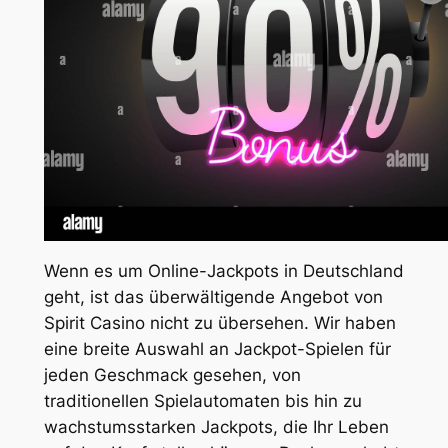
Wenn es um Online-Jackpots in Deutschland
geht, ist das überwältigende Angebot von
Spirit Casino nicht zu übersehen. Wir haben
eine breite Auswahl an Jackpot-Spielen für
jeden Geschmack gesehen, von
traditionellen Spielautomaten bis hin zu
wachstumsstarken Jackpots, die Ihr Leben