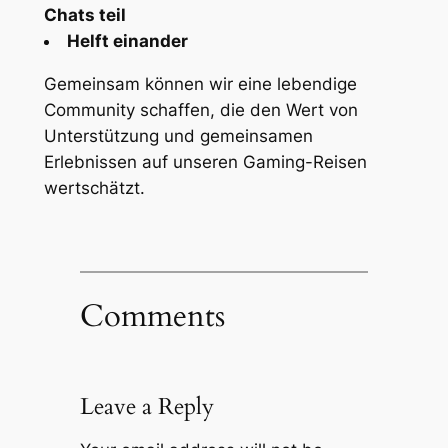
Chats teil
Helft einander
Gemeinsam können wir eine lebendige
Community schaffen, die den Wert von
Unterstützung und gemeinsamen
Erlebnissen auf unseren Gaming-Reisen
wertschätzt.
Comments
Leave a Reply