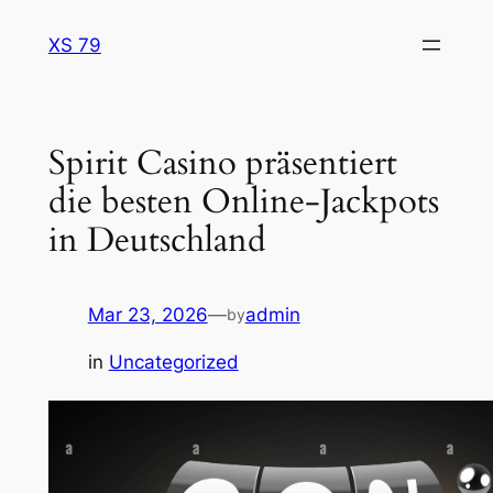
Skip
XS 79
to
content
Spirit Casino präsentiert
die besten Online-Jackpots
in Deutschland
Mar 23, 2026
—
admin
by
in
Uncategorized