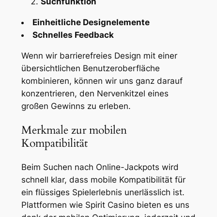
Suchfunktion
Einheitliche Designelemente
Schnelles Feedback
Wenn wir barrierefreies Design mit einer
übersichtlichen Benutzeroberfläche
kombinieren, können wir uns ganz darauf
konzentrieren, den Nervenkitzel eines
großen Gewinns zu erleben.
Merkmale zur mobilen
Kompatibilität
Beim Suchen nach Online-Jackpots wird
schnell klar, dass mobile Kompatibilität für
ein flüssiges Spielerlebnis unerlässlich ist.
Plattformen wie Spirit Casino bieten es uns