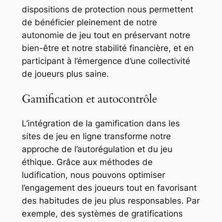
dispositions de protection nous permettent
de bénéficier pleinement de notre
autonomie de jeu tout en préservant notre
bien-être et notre stabilité financière, et en
participant à l’émergence d’une collectivité
de joueurs plus saine.
Gamification et autocontrôle
L’intégration de la gamification dans les
sites de jeu en ligne transforme notre
approche de l’autorégulation et du jeu
éthique. Grâce aux méthodes de
ludification, nous pouvons optimiser
l’engagement des joueurs tout en favorisant
des habitudes de jeu plus responsables. Par
exemple, des systèmes de gratifications