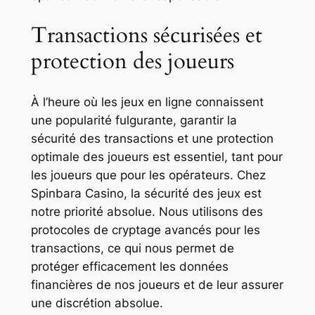
Transactions sécurisées et
protection des joueurs
À l’heure où les jeux en ligne connaissent
une popularité fulgurante, garantir la
sécurité des transactions et une protection
optimale des joueurs est essentiel, tant pour
les joueurs que pour les opérateurs. Chez
Spinbara Casino, la sécurité des jeux est
notre priorité absolue. Nous utilisons des
protocoles de cryptage avancés pour les
transactions, ce qui nous permet de
protéger efficacement les données
financières de nos joueurs et de leur assurer
une discrétion absolue.