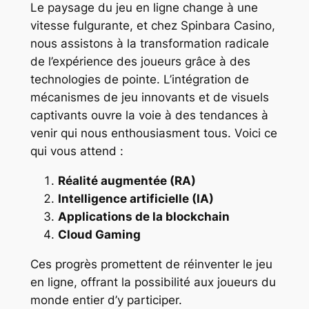
Le paysage du jeu en ligne change à une
vitesse fulgurante, et chez Spinbara Casino,
nous assistons à la transformation radicale
de l’expérience des joueurs grâce à des
technologies de pointe. L’intégration de
mécanismes de jeu innovants et de visuels
captivants ouvre la voie à des tendances à
venir qui nous enthousiasment tous. Voici ce
qui vous attend :
Réalité augmentée (RA)
Intelligence artificielle (IA)
Applications de la blockchain
Cloud Gaming
Ces progrès promettent de réinventer le jeu
en ligne, offrant la possibilité aux joueurs du
monde entier d’y participer.