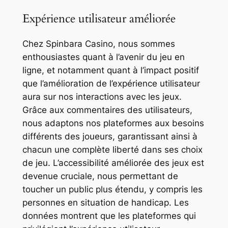
Expérience utilisateur améliorée
Chez Spinbara Casino, nous sommes
enthousiastes quant à l’avenir du jeu en
ligne, et notamment quant à l’impact positif
que l’amélioration de l’expérience utilisateur
aura sur nos interactions avec les jeux.
Grâce aux commentaires des utilisateurs,
nous adaptons nos plateformes aux besoins
différents des joueurs, garantissant ainsi à
chacun une complète liberté dans ses choix
de jeu. L’accessibilité améliorée des jeux est
devenue cruciale, nous permettant de
toucher un public plus étendu, y compris les
personnes en situation de handicap. Les
données montrent que les plateformes qui