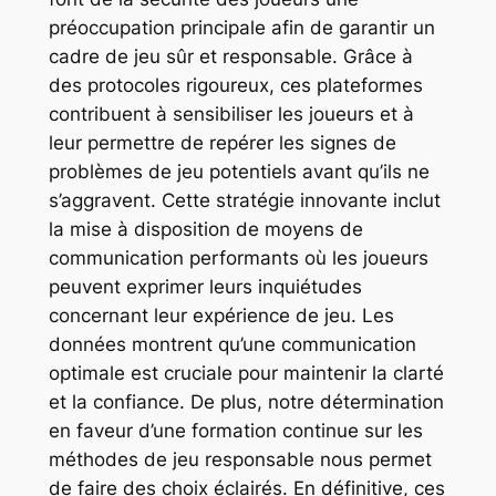
préoccupation principale afin de garantir un
cadre de jeu sûr et responsable. Grâce à
des protocoles rigoureux, ces plateformes
contribuent à sensibiliser les joueurs et à
leur permettre de repérer les signes de
problèmes de jeu potentiels avant qu’ils ne
s’aggravent. Cette stratégie innovante inclut
la mise à disposition de moyens de
communication performants où les joueurs
peuvent exprimer leurs inquiétudes
concernant leur expérience de jeu. Les
données montrent qu’une communication
optimale est cruciale pour maintenir la clarté
et la confiance. De plus, notre détermination
en faveur d’une formation continue sur les
méthodes de jeu responsable nous permet
de faire des choix éclairés. En définitive, ces