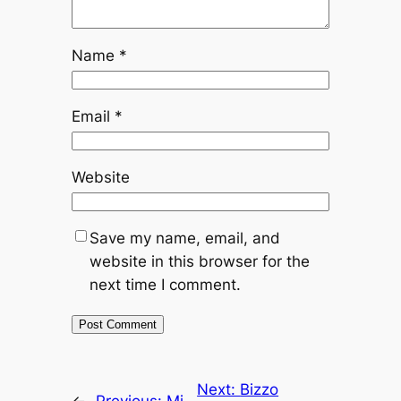
Name
*
Email
*
Website
Save my name, email, and
website in this browser for the
next time I comment.
Next:
Bizzo
←
Previous:
Mi