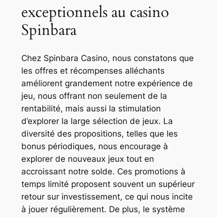
exceptionnels au casino
Spinbara
Chez Spinbara Casino, nous constatons que
les offres et récompenses alléchants
améliorent grandement notre expérience de
jeu, nous offrant non seulement de la
rentabilité, mais aussi la stimulation
d’explorer la large sélection de jeux. La
diversité des propositions, telles que les
bonus périodiques, nous encourage à
explorer de nouveaux jeux tout en
accroissant notre solde. Ces promotions à
temps limité proposent souvent un supérieur
retour sur investissement, ce qui nous incite
à jouer régulièrement. De plus, le système