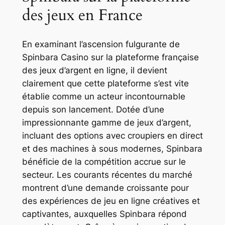
des jeux en France
En examinant l’ascension fulgurante de
Spinbara Casino sur la plateforme française
des jeux d’argent en ligne, il devient
clairement que cette plateforme s’est vite
établie comme un acteur incontournable
depuis son lancement. Dotée d’une
impressionnante gamme de jeux d’argent,
incluant des options avec croupiers en direct
et des machines à sous modernes, Spinbara
bénéficie de la compétition accrue sur le
secteur. Les courants récentes du marché
montrent d’une demande croissante pour
des expériences de jeu en ligne créatives et
captivantes, auxquelles Spinbara répond