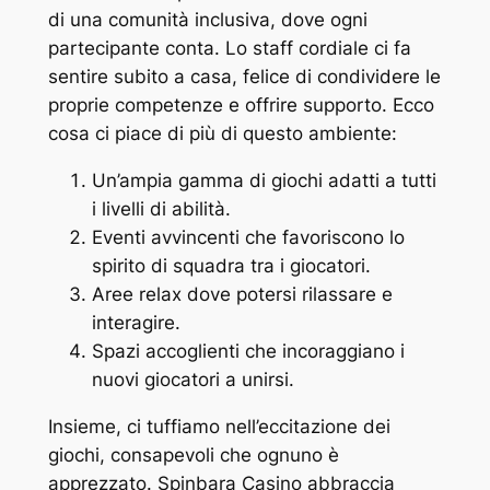
di una comunità inclusiva, dove ogni
partecipante conta. Lo staff cordiale ci fa
sentire subito a casa, felice di condividere le
proprie competenze e offrire supporto. Ecco
cosa ci piace di più di questo ambiente:
Un’ampia gamma di giochi adatti a tutti
i livelli di abilità.
Eventi avvincenti che favoriscono lo
spirito di squadra tra i giocatori.
Aree relax dove potersi rilassare e
interagire.
Spazi accoglienti che incoraggiano i
nuovi giocatori a unirsi.
Insieme, ci tuffiamo nell’eccitazione dei
giochi, consapevoli che ognuno è
apprezzato. Spinbara Casino abbraccia