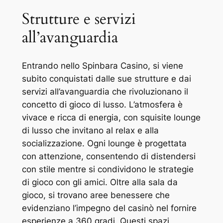
Strutture e servizi
all’avanguardia
Entrando nello Spinbara Casino, si viene
subito conquistati dalle sue strutture e dai
servizi all’avanguardia che rivoluzionano il
concetto di gioco di lusso. L’atmosfera è
vivace e ricca di energia, con squisite lounge
di lusso che invitano al relax e alla
socializzazione. Ogni lounge è progettata
con attenzione, consentendo di distendersi
con stile mentre si condividono le strategie
di gioco con gli amici. Oltre alla sala da
gioco, si trovano aree benessere che
evidenziano l’impegno del casinò nel fornire
esperienze a 360 gradi. Questi spazi