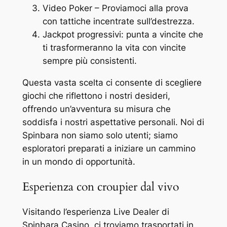
Video Poker – Proviamoci alla prova
con tattiche incentrate sull’destrezza.
Jackpot progressivi: punta a vincite che
ti trasformeranno la vita con vincite
sempre più consistenti.
Questa vasta scelta ci consente di scegliere
giochi che riflettono i nostri desideri,
offrendo un’avventura su misura che
soddisfa i nostri aspettative personali. Noi di
Spinbara non siamo solo utenti; siamo
esploratori preparati a iniziare un cammino
in un mondo di opportunità.
Esperienza con croupier dal vivo
Visitando l’esperienza Live Dealer di
Spinbara Casino, ci troviamo trasportati in