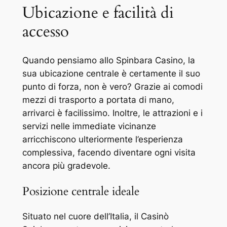
Ubicazione e facilità di
accesso
Quando pensiamo allo Spinbara Casino, la
sua ubicazione centrale è certamente il suo
punto di forza, non è vero? Grazie ai comodi
mezzi di trasporto a portata di mano,
arrivarci è facilissimo. Inoltre, le attrazioni e i
servizi nelle immediate vicinanze
arricchiscono ulteriormente l’esperienza
complessiva, facendo diventare ogni visita
ancora più gradevole.
Posizione centrale ideale
Situato nel cuore dell’Italia, il Casinò