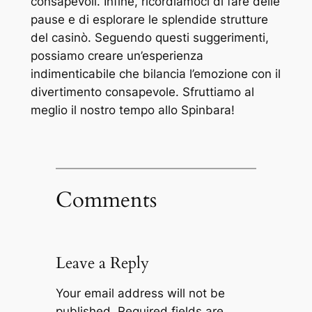
consapevoli. Infine, ricordiamoci di fare delle
pause e di esplorare le splendide strutture
del casinò. Seguendo questi suggerimenti,
possiamo creare un’esperienza
indimenticabile che bilancia l’emozione con il
divertimento consapevole. Sfruttiamo al
meglio il nostro tempo allo Spinbara!
Comments
Leave a Reply
Your email address will not be
published.
Required fields are