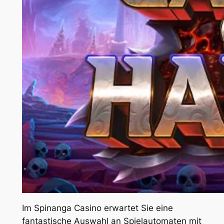
Im Spinanga Casino erwartet Sie eine
fantastische Auswahl an Spielautomaten mit