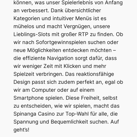
können, was unser Spielerlebnis von Anfang
an verbessert. Dank übersichtlicher
Kategorien und intuitiver Menüs ist es
mühelos und macht Vergnügen, unsere
Lieblings-Slots mit großer RTP zu finden. Ob
wir nach Sofortgewinnspielen suchen oder
neue Möglichkeiten entdecken möchten –
die effiziente Navigation sorgt dafür, dass
wir weniger Zeit mit Klicken und mehr
Spielzeit verbringen. Das reaktionsfähige
Design passt sich zudem perfekt an, egal ob
wir am Computer oder auf einem
Smartphone spielen. Diese Freiheit, selbst
zu entscheiden, wie wir spielen, macht das
Spinanga Casino zur Top-Wahl für alle, die
Spannung und Bequemlichkeit suchen. Auf
geht’s!