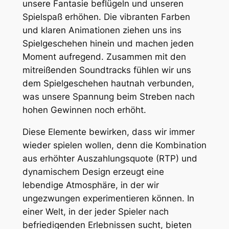
unsere Fantasie beflügeln und unseren
Spielspaß erhöhen. Die vibranten Farben
und klaren Animationen ziehen uns ins
Spielgeschehen hinein und machen jeden
Moment aufregend. Zusammen mit den
mitreißenden Soundtracks fühlen wir uns
dem Spielgeschehen hautnah verbunden,
was unsere Spannung beim Streben nach
hohen Gewinnen noch erhöht.
Diese Elemente bewirken, dass wir immer
wieder spielen wollen, denn die Kombination
aus erhöhter Auszahlungsquote (RTP) und
dynamischem Design erzeugt eine
lebendige Atmosphäre, in der wir
ungezwungen experimentieren können. In
einer Welt, in der jeder Spieler nach
befriedigenden Erlebnissen sucht, bieten