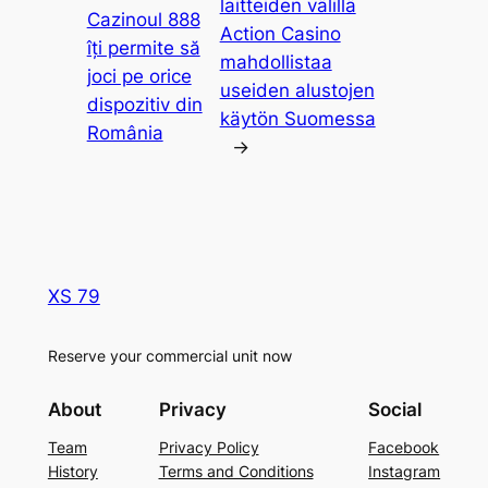
laitteiden välillä
Cazinoul 888
Action Casino
îți permite să
mahdollistaa
joci pe orice
useiden alustojen
dispozitiv din
käytön Suomessa
România
→
XS 79
Reserve your commercial unit now
About
Privacy
Social
Team
Privacy Policy
Facebook
History
Terms and Conditions
Instagram