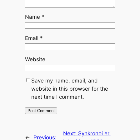
Name
*
Email
*
Website
Save my name, email, and
website in this browser for the
next time I comment.
Next:
Synkronoi eri
←
Previous: