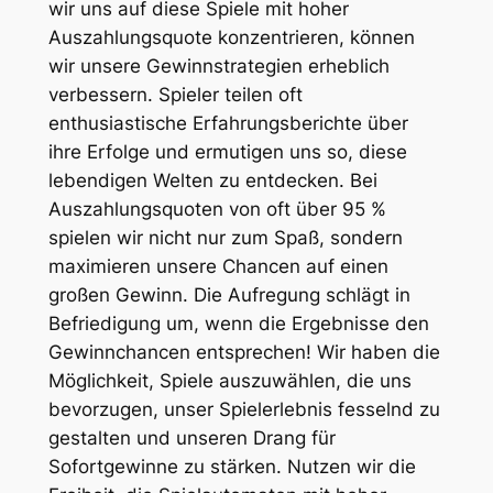
wir uns auf diese Spiele mit hoher
Auszahlungsquote konzentrieren, können
wir unsere Gewinnstrategien erheblich
verbessern. Spieler teilen oft
enthusiastische Erfahrungsberichte über
ihre Erfolge und ermutigen uns so, diese
lebendigen Welten zu entdecken. Bei
Auszahlungsquoten von oft über 95 %
spielen wir nicht nur zum Spaß, sondern
maximieren unsere Chancen auf einen
großen Gewinn. Die Aufregung schlägt in
Befriedigung um, wenn die Ergebnisse den
Gewinnchancen entsprechen! Wir haben die
Möglichkeit, Spiele auszuwählen, die uns
bevorzugen, unser Spielerlebnis fesselnd zu
gestalten und unseren Drang für
Sofortgewinne zu stärken. Nutzen wir die