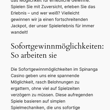
das Möglichkeit für erhebliche Gewinne.
Spielen Sie mit Zuversicht, erleben Sie das
Erlebnis – und wer weiß? Vielleicht
gewinnen wir ja einen fortschreitenden
Jackpot, der unser Spielerlebnis für immer
wandelt!
Sofortgewinnmöglichkeiten:
So arbeiten sie
Die Sofortgewinnmöglichkeiten im Spinanga
Casino geben uns eine spannende
Möglichkeit, rasch Belohnungen zu
ergattern, ohne viel auf Spielzeiten
verzögern zu müssen. Diese aufregenden
Spiele basieren auf simplen
Spielmechaniken, die uns sofortige