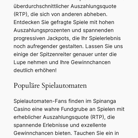
überdurchschnittlicher Auszahlungsquote
(RTP), die sich von anderen abheben.
Entdecken Sie gefragte Spiele mit hohen
Auszahlungsprozenten und spannenden
progressiven Jackpots, die Ihr Spielerlebnis
noch aufregender gestalten. Lassen Sie uns
einige der Spitzenreiter genauer unter die
Lupe nehmen und Ihre Gewinnchancen
deutlich erhöhen!
Populäre Spielautomaten
Spielautomaten-Fans finden im Spinanga
Casino eine wahre Fundgrube an Spielen mit
erheblicher Auszahlungsquote (RTP), die
spannende Erlebnisse und exzellente
Gewinnchancen bieten. Tauchen Sie ein in