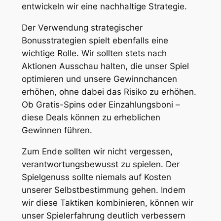
entwickeln wir eine nachhaltige Strategie.
Der Verwendung strategischer
Bonusstrategien spielt ebenfalls eine
wichtige Rolle. Wir sollten stets nach
Aktionen Ausschau halten, die unser Spiel
optimieren und unsere Gewinnchancen
erhöhen, ohne dabei das Risiko zu erhöhen.
Ob Gratis-Spins oder Einzahlungsboni –
diese Deals können zu erheblichen
Gewinnen führen.
Zum Ende sollten wir nicht vergessen,
verantwortungsbewusst zu spielen. Der
Spielgenuss sollte niemals auf Kosten
unserer Selbstbestimmung gehen. Indem
wir diese Taktiken kombinieren, können wir
unser Spielerfahrung deutlich verbessern