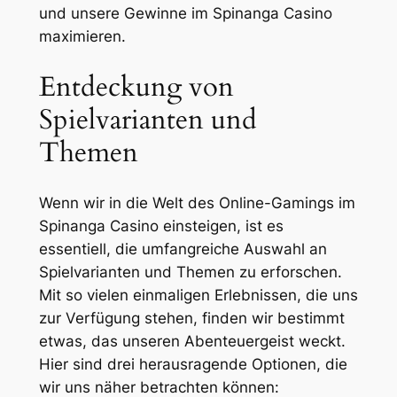
und unsere Gewinne im Spinanga Casino
maximieren.
Entdeckung von
Spielvarianten und
Themen
Wenn wir in die Welt des Online-Gamings im
Spinanga Casino einsteigen, ist es
essentiell, die umfangreiche Auswahl an
Spielvarianten und Themen zu erforschen.
Mit so vielen einmaligen Erlebnissen, die uns
zur Verfügung stehen, finden wir bestimmt
etwas, das unseren Abenteuergeist weckt.
Hier sind drei herausragende Optionen, die
wir uns näher betrachten können: