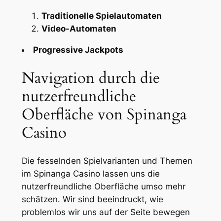
Traditionelle Spielautomaten
Video-Automaten
Progressive Jackpots
Navigation durch die
nutzerfreundliche
Oberfläche von Spinanga
Casino
Die fesselnden Spielvarianten und Themen
im Spinanga Casino lassen uns die
nutzerfreundliche Oberfläche umso mehr
schätzen. Wir sind beeindruckt, wie
problemlos wir uns auf der Seite bewegen