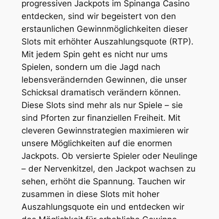
progressiven Jackpots im Spinanga Casino
entdecken, sind wir begeistert von den
erstaunlichen Gewinnmöglichkeiten dieser
Slots mit erhöhter Auszahlungsquote (RTP).
Mit jedem Spin geht es nicht nur ums
Spielen, sondern um die Jagd nach
lebensverändernden Gewinnen, die unser
Schicksal dramatisch verändern können.
Diese Slots sind mehr als nur Spiele – sie
sind Pforten zur finanziellen Freiheit. Mit
cleveren Gewinnstrategien maximieren wir
unsere Möglichkeiten auf die enormen
Jackpots. Ob versierte Spieler oder Neulinge
– der Nervenkitzel, den Jackpot wachsen zu
sehen, erhöht die Spannung. Tauchen wir
zusammen in diese Slots mit hoher
Auszahlungsquote ein und entdecken wir