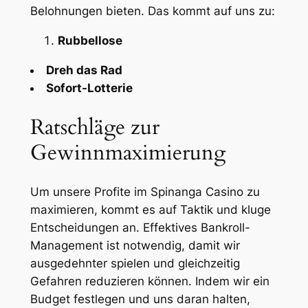
Belohnungen bieten. Das kommt auf uns zu:
Rubbellose
Dreh das Rad
Sofort-Lotterie
Ratschläge zur
Gewinnmaximierung
Um unsere Profite im Spinanga Casino zu
maximieren, kommt es auf Taktik und kluge
Entscheidungen an. Effektives Bankroll-
Management ist notwendig, damit wir
ausgedehnter spielen und gleichzeitig
Gefahren reduzieren können. Indem wir ein
Budget festlegen und uns daran halten,