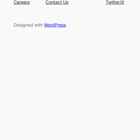
Careers
Contact Us
Twitter/X
Designed with
WordPress