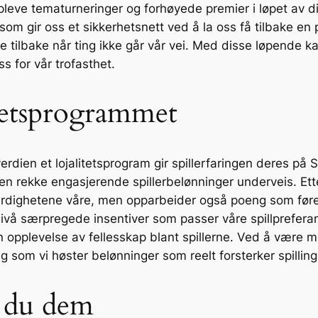
ppleve tematurneringer og forhøyede premier i løpet av di
om gir oss et sikkerhetsnett ved å la oss få tilbake en 
 noe tilbake når ting ikke går vår vei. Med disse løpend
ss for vår trofasthet.
itetsprogrammet
dien et lojalitetsprogram gir spillerfaringen deres på S
en rekke engasjerende spillerbelønninger underveis. Ett
e ferdighetene våre, men opparbeider også poeng som fører 
 nivå særpregede insentiver som passer våre spillprefer
en opplevelse av fellesskap blant spillerne. Ved å være 
ig som vi høster belønninger som reelt forsterker spilling
r du dem