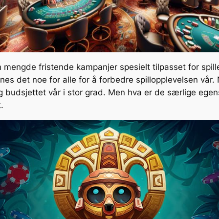
mengde fristende kampanjer spesielt tilpasset for spille
nnes det noe for alle for å forbedre spillopplevelsen vår. 
g budsjettet vår i stor grad. Men hva er de særlige ege
.