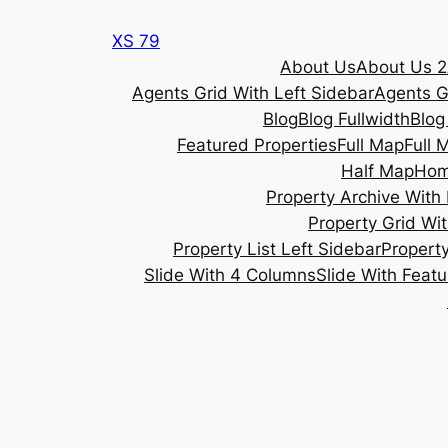
Skip
XS 79
to
About Us
About Us 2
content
Agents Grid With Left Sidebar
Agents G
Blog
Blog Fullwidth
Blog
Featured Properties
Full Map
Full 
Half Map
Ho
Property Archive With 
Property Grid Wit
Property List Left Sidebar
Property
Slide With 4 Columns
Slide With Feat