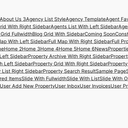
About Us 3
Agency List Style
Agency Template
Agent Fav
rid With Right Sidebar
Agents List With Left Sidebar
Agen
 Grid Fullwidth
Blog Grid With Sidebar
Coming Soon
Const
Map With Left Sidebar
Full Map With Right Sidebar
Full Pr
me
Home 2
Home 3
Home 4
Home 5
Home 6
News
Propertie
Left Sidebar
Property Archive With Right Sidebar
Propert
h Left Sidebar
Property Grid With Right Sidebar
Property 
 List Right Sidebar
Property Search Result
Sample Page
ured Items
Slide With Fullwidth
Slide With List
Slide With O
User Add New Property
User Inbox
User Invoices
User Pr