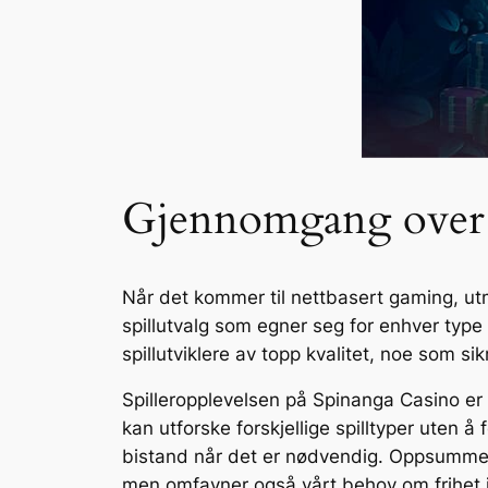
Gjennomgang over 
Når det kommer til nettbasert gaming, utm
spillutvalg som egner seg for enhver type b
spillutviklere av topp kvalitet, noe som sik
Spilleropplevelsen på Spinanga Casino er 
kan utforske forskjellige spilltyper uten å 
bistand når det er nødvendig. Oppsummer
men omfavner også vårt behov om frihet i 