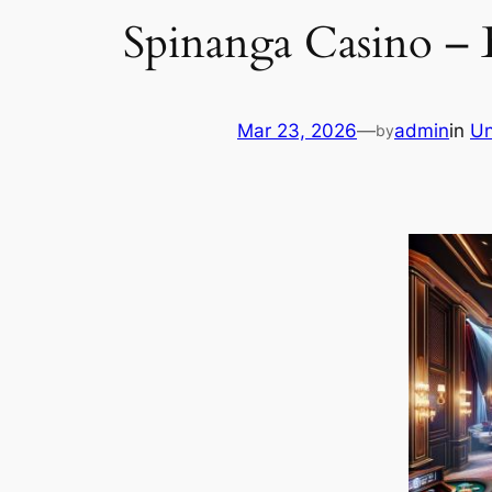
Spinanga Casino – B
Mar 23, 2026
—
admin
in
Un
by