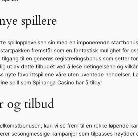
ye spillere
te spillopplevelsen sin med en imponerende startbonus s
tartpakken fremstår som en fantastisk mulighet for oss t
r vi tilgang til en generøs registreringsbonus som setter
g ut av dette tilbudet ved å lese betingelsene og vilkåre
oss nyte favorittspillene våre uten uventede hendelser
ine spill som Spinanga Casino har å tilby!
 og tilbud
 velkomstbonusen, kan vi se frem til en rekke løpende k
uderer sesongmessige kampanjer som tilpasses høytider o