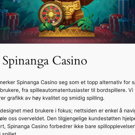
Spinanga Casino
erker Spinanga Casino seg som et topp alternativ for spi
rukere, fra spilleautomatentusiaster til bordspillere. Vi
rer grafikk av høy kvalitet og smidig spilling.
designet med brukere i fokus; nettsiden er enkel å navig
føle oss overveldet. Den tilgjengelige kundestøtten hjelper
t, Spinanga Casino forbedrer ikke bare spillopplevels
spillet.