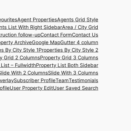
ourites
Agent Properties
Agents Grid Style
ts List With Right Sidebar
Area / City Grid
ruction follow-up
Contact Form
Contact Us
operty Archive
Google Map
Gutter 4 column
s By City Style 1
Properties By City Style 2
y Grid 2 Columns
Property Grid 3 Columns
List – Fullwidth
Property List Both Sidebar
Slide With 2 Columns
Slide With 3 Columns
verlay
Subscriber Profile
Team
Testimonials
ofile
User Property Edit
User Saved Search