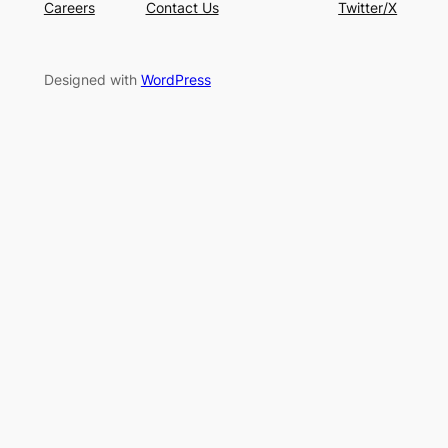
Careers
Contact Us
Twitter/X
Designed with
WordPress