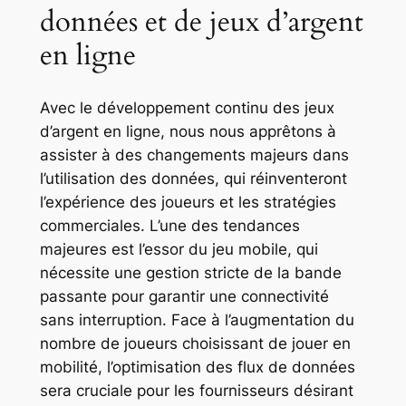
données et de jeux d’argent
en ligne
Avec le développement continu des jeux
d’argent en ligne, nous nous apprêtons à
assister à des changements majeurs dans
l’utilisation des données, qui réinventeront
l’expérience des joueurs et les stratégies
commerciales. L’une des tendances
majeures est l’essor du jeu mobile, qui
nécessite une gestion stricte de la bande
passante pour garantir une connectivité
sans interruption. Face à l’augmentation du
nombre de joueurs choisissant de jouer en
mobilité, l’optimisation des flux de données
sera cruciale pour les fournisseurs désirant