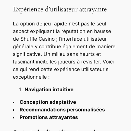
Expérience d’utilisateur attrayante
La option de jeu rapide n’est pas le seul
aspect expliquant la réputation en hausse
de Shuffle Casino ; l’interface utilisateur
générale y contribue également de manière
significative. Un milieu sans heurts et
fascinant incite les joueurs à revisiter. Voici
ce qui rend cette expérience utilisateur si
exceptionnelle :
Navigation intuitive
Conception adaptative
Recommandations personnalisées
Promotions attrayantes