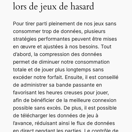
lors de jeux de hasard
Pour tirer parti pleinement de nos jeux sans
consommer trop de données, plusieurs
stratégies performantes peuvent être mises
en œuvre et ajustées à nos besoins. Tout
d’abord, la compression des données
permet de diminuer notre consommation
totale et de jouer plus longtemps sans
excéder notre forfait. Ensuite, il est conseillé
de administrer sa bande passante en
favorisant les heures creuses pour jouer,
afin de bénéficier de la meilleure connexion
possible sans excès. De plus, il est possible
de télécharger les données de jeu à
l’avance, réduisant ainsi le flux de données
en direct pendant les parties. Le contrôle de