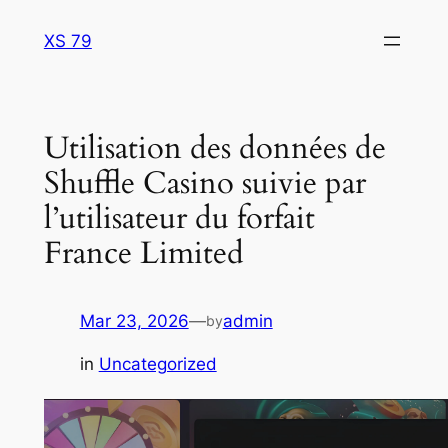
Skip
XS 79
to
content
Utilisation des données de
Shuffle Casino suivie par
l’utilisateur du forfait
France Limited
Mar 23, 2026
—
admin
by
in
Uncategorized