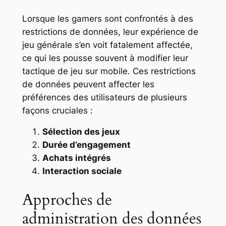
Lorsque les gamers sont confrontés à des
restrictions de données, leur expérience de
jeu générale s’en voit fatalement affectée,
ce qui les pousse souvent à modifier leur
tactique de jeu sur mobile. Ces restrictions
de données peuvent affecter les
préférences des utilisateurs de plusieurs
façons cruciales :
Sélection des jeux
Durée d’engagement
Achats intégrés
Interaction sociale
Approches de
administration des données