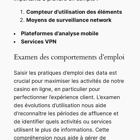
Compteur d’utilisation des éléments
Moyens de surveillance network
Plateformes d’analyse mobile
Services VPN
Examen des comportements d’emploi
Saisir les pratiques d’emploi des data est
crucial pour maximiser les activités de notre
casino en ligne, en particulier pour
perfectionner l’expérience client. L’examen
des évolutions d’utilisation nous aide
d’reconnaître les périodes de affluence et
de identifier quels activités ou services
utilisent le plus de informations. Cette
compréhension nous aide à gérer de