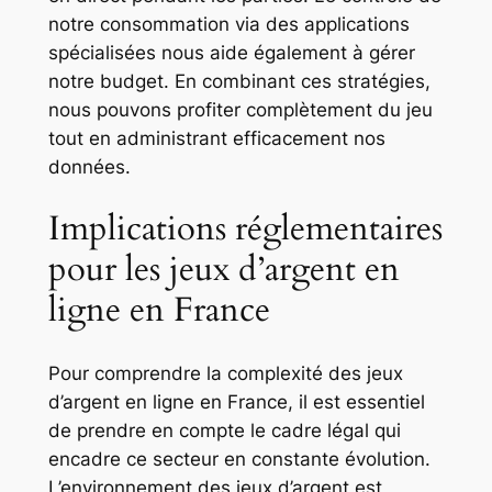
notre consommation via des applications
spécialisées nous aide également à gérer
notre budget. En combinant ces stratégies,
nous pouvons profiter complètement du jeu
tout en administrant efficacement nos
données.
Implications réglementaires
pour les jeux d’argent en
ligne en France
Pour comprendre la complexité des jeux
d’argent en ligne en France, il est essentiel
de prendre en compte le cadre légal qui
encadre ce secteur en constante évolution.
L’environnement des jeux d’argent est