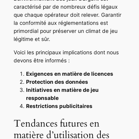
caractérisé par de nombreux défis légaux
que chaque opérateur doit relever. Garantir
la conformité aux réglementations est
primordial pour préserver un climat de jeu
légitime et sûr.
Voici les principaux implications dont nous
devons être informés :
Exigences en matière de licences
Protection des données
Initiatives en matière de jeu
responsable
Restrictions publicitaires
Tendances futures en
matière d’utilisation des