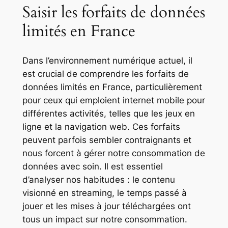
Saisir les forfaits de données
limités en France
Dans l’environnement numérique actuel, il
est crucial de comprendre les forfaits de
données limités en France, particulièrement
pour ceux qui emploient internet mobile pour
différentes activités, telles que les jeux en
ligne et la navigation web. Ces forfaits
peuvent parfois sembler contraignants et
nous forcent à gérer notre consommation de
données avec soin. Il est essentiel
d’analyser nos habitudes : le contenu
visionné en streaming, le temps passé à
jouer et les mises à jour téléchargées ont
tous un impact sur notre consommation.