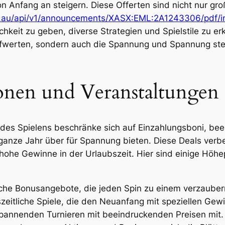
n Anfang an steigern. Diese Offerten sind nicht nur gro
m.au/api/v1/announcements/XASX:EML:2A1243306/pdf/i
chkeit zu geben, diverse Strategien und Spielstile zu e
ufwerten, sondern auch die Spannung und Spannung ste
ionen und Veranstaltungen
es Spielens beschränke sich auf Einzahlungsboni, beei
ganze Jahr über für Spannung bieten. Diese Deals verbes
ohe Gewinne in der Urlaubszeit. Hier sind einige Höhep
liche Bonusangebote, die jeden Spin zu einem verzaube
szeitliche Spiele, die den Neuanfang mit speziellen Gewi
pannenden Turnieren mit beeindruckenden Preisen mit.