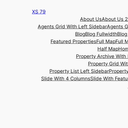
Skip
XS 79
to
About Us
About Us 2
content
Agents Grid With Left Sidebar
Agents G
Blog
Blog Fullwidth
Blog
Featured Properties
Full Map
Full 
Half Map
Ho
Property Archive With 
Property Grid Wit
Property List Left Sidebar
Property
Slide With 4 Columns
Slide With Feat