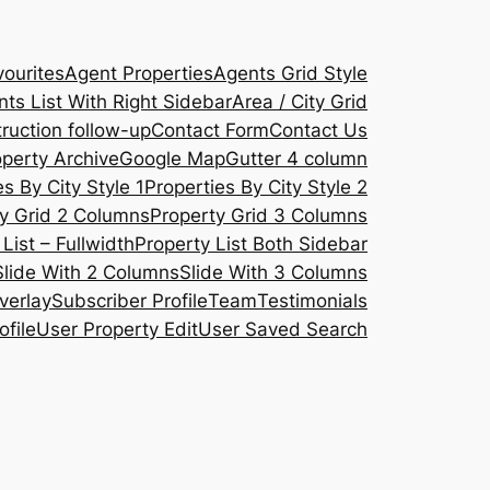
ourites
Agent Properties
Agents Grid Style
ts List With Right Sidebar
Area / City Grid
ruction follow-up
Contact Form
Contact Us
operty Archive
Google Map
Gutter 4 column
s By City Style 1
Properties By City Style 2
y Grid 2 Columns
Property Grid 3 Columns
List – Fullwidth
Property List Both Sidebar
Slide With 2 Columns
Slide With 3 Columns
verlay
Subscriber Profile
Team
Testimonials
ofile
User Property Edit
User Saved Search