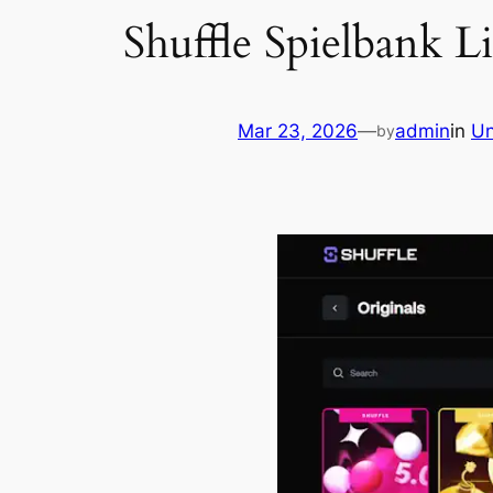
Shuffle Spielbank L
Mar 23, 2026
—
admin
in
Un
by