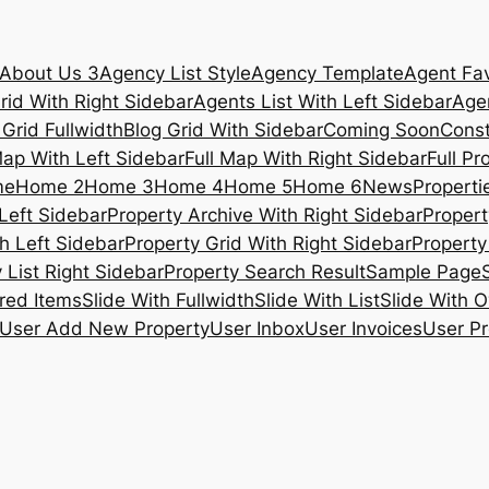
About Us 3
Agency List Style
Agency Template
Agent Fav
rid With Right Sidebar
Agents List With Left Sidebar
Agen
 Grid Fullwidth
Blog Grid With Sidebar
Coming Soon
Const
Map With Left Sidebar
Full Map With Right Sidebar
Full Pr
me
Home 2
Home 3
Home 4
Home 5
Home 6
News
Propertie
Left Sidebar
Property Archive With Right Sidebar
Propert
h Left Sidebar
Property Grid With Right Sidebar
Property 
 List Right Sidebar
Property Search Result
Sample Page
ured Items
Slide With Fullwidth
Slide With List
Slide With O
User Add New Property
User Inbox
User Invoices
User Pr