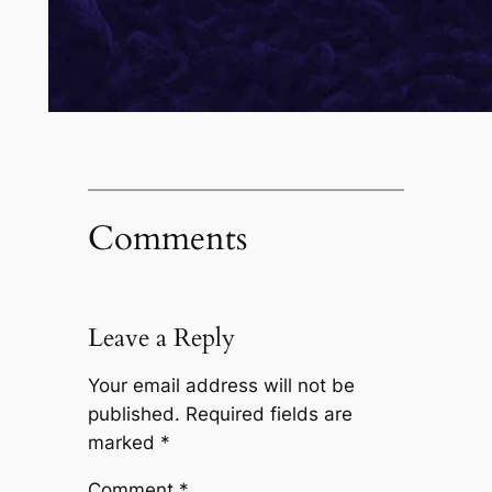
Comments
Leave a Reply
Your email address will not be
published.
Required fields are
marked
*
Comment
*