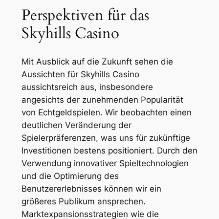
Perspektiven für das
Skyhills Casino
Mit Ausblick auf die Zukunft sehen die
Aussichten für Skyhills Casino
aussichtsreich aus, insbesondere
angesichts der zunehmenden Popularität
von Echtgeldspielen. Wir beobachten einen
deutlichen Veränderung der
Spielerpräferenzen, was uns für zukünftige
Investitionen bestens positioniert. Durch den
Verwendung innovativer Spieltechnologien
und die Optimierung des
Benutzererlebnisses können wir ein
größeres Publikum ansprechen.
Marktexpansionsstrategien wie die