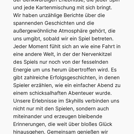
und jede Kartenmischung mit sich bringt.
Wir haben unzählige Berichte über die
spannenden Geschichten und die
außergewöhnliche Atmosphäre gehört, die
uns umgibt, sobald wir ein Spiel betreten.
Jeder Moment fühlt sich an wie eine Fahrt in
eine andere Welt, in der der Nervenkitzel
des Spiels nur noch von der fesselnden
Energie um uns herum übertroffen wird. Es
gibt zahlreiche Erfolgsgeschichten, in denen
Spieler erzählen, wie ein einfacher Abend zu
einem schicksalhaften Abenteuer wurde.
Unsere Erlebnisse im Skyhills verbinden uns
nicht nur mit den Spielen, sondern auch
miteinander und erzeugen bleibende
Erinnerungen, die weit über bloßes Glück
hinausgehen. Gemeinsam genießen wir