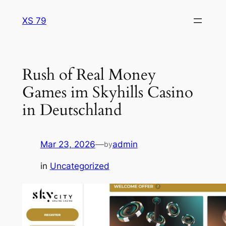
Skip
XS 79
to
content
Rush of Real Money
Games im Skyhills Casino
in Deutschland
Mar 23, 2026
—
admin
by
in
Uncategorized