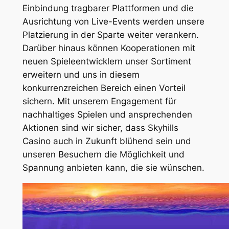
Einbindung tragbarer Plattformen und die
Ausrichtung von Live-Events werden unsere
Platzierung in der Sparte weiter verankern.
Darüber hinaus können Kooperationen mit
neuen Spieleentwicklern unser Sortiment
erweitern und uns in diesem
konkurrenzreichen Bereich einen Vorteil
sichern. Mit unserem Engagement für
nachhaltiges Spielen und ansprechenden
Aktionen sind wir sicher, dass Skyhills
Casino auch in Zukunft blühend sein und
unseren Besuchern die Möglichkeit und
Spannung anbieten kann, die sie wünschen.