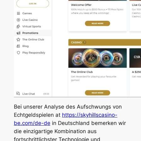
Bei unserer Analyse des Aufschwungs von
Echtgeldspielen at
https://skyhillscasino-
be.com/de-de
in Deutschland bemerken wir
die einzigartige Kombination aus
fortschrittlichster Technologie und