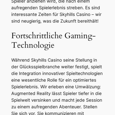
Spieler anziehen wird, die nach einem
aufregenden Spielerlebnis streben. Es sind
interessante Zeiten für Skyhills Casino – wir
sind neugierig, was die Zukunft bereithält!
Fortschrittliche Gaming-
Technologie
Während Skyhills Casino seine Stellung in
der Glücksspielbranche weiter festigt, spielt
die Integration innovativer Spieltechnologien
eine wesentliche Rolle für ein optimiertes
Spielerlebnis. Wir erleben eine Umwälzung:
Augmented Reality lässt Spieler tiefer in die
Spielwelt versinken und macht jede Session
zu einem aufregenden Abenteuer. Stellen
Sie sich vor, Sie kommunizieren mit