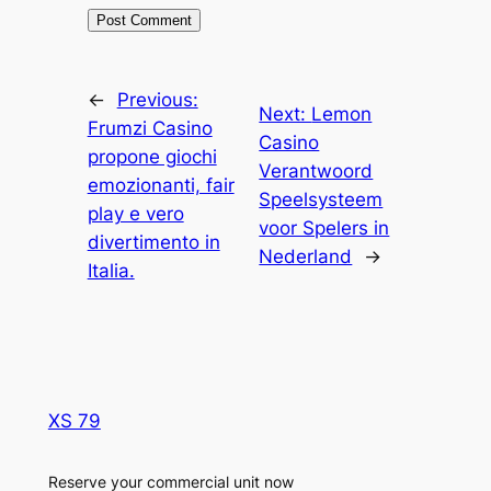
←
Previous:
Next:
Lemon
Frumzi Casino
Casino
propone giochi
Verantwoord
emozionanti, fair
Speelsysteem
play e vero
voor Spelers in
divertimento in
Nederland
→
Italia.
XS 79
Reserve your commercial unit now