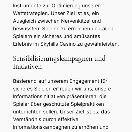
Instrumente zur Optimierung unserer
Wettstrategien. Unser Ziel ist es, ein
Ausgleich zwischen Nervenkitzel und
bewusstem Spielen zu erreichen und allen
Spielern ein sicheres und amüsantes
Erlebnis im Skyhills Casino zu gewährleisten.
Sensibilisierungskampagnen und
Initiativen
Basierend auf unserem Engagement für
sicheres Spielen erfreuen wir uns, unsere
Informationsinitiativen präsentieren, die
Spieler über geschützte Spielpraktiken
unterrichten sollen. Unser Ziel ist es, das
Verständnis durch effektive
Informationskampagnen zu erhöhen und