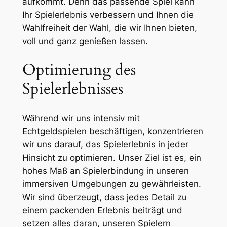
aufkommt. Denn das passende Spiel kann
Ihr Spielerlebnis verbessern und Ihnen die
Wahlfreiheit der Wahl, die wir Ihnen bieten,
voll und ganz genießen lassen.
Optimierung des
Spielerlebnisses
Während wir uns intensiv mit
Echtgeldspielen beschäftigen, konzentrieren
wir uns darauf, das Spielerlebnis in jeder
Hinsicht zu optimieren. Unser Ziel ist es, ein
hohes Maß an Spielerbindung in unseren
immersiven Umgebungen zu gewährleisten.
Wir sind überzeugt, dass jedes Detail zu
einem packenden Erlebnis beiträgt und
setzen alles daran, unseren Spielern