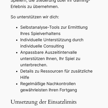
Spielern, die Steuerung über ihr Gaming-
Erlebnis zu übernehmen.
So unterstützen wir dich:
Selbstanalyse-Tools zur Ermittlung
Ihres Spielverhaltens
Individuelle Unterstützung durch
individuelle Consulting
Anpassbare Auszeitintervalle
unterstützen Ihnen, Ihr Spiel zu
unterbrechen.
Details zu Ressourcen für zusätzliche
Hilfe
Regelmäßige Nachkontrollen
gewährleisten Ihren Fortgang
Umsetzung der Einsatzlimits