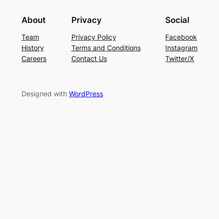
About
Privacy
Social
Team
Privacy Policy
Facebook
History
Terms and Conditions
Instagram
Careers
Contact Us
Twitter/X
Designed with
WordPress