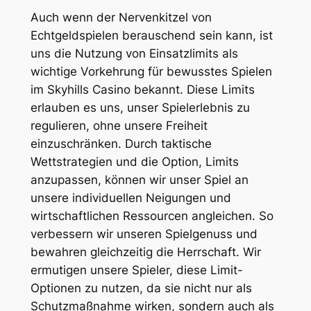
Auch wenn der Nervenkitzel von
Echtgeldspielen berauschend sein kann, ist
uns die Nutzung von Einsatzlimits als
wichtige Vorkehrung für bewusstes Spielen
im Skyhills Casino bekannt. Diese Limits
erlauben es uns, unser Spielerlebnis zu
regulieren, ohne unsere Freiheit
einzuschränken. Durch taktische
Wettstrategien und die Option, Limits
anzupassen, können wir unser Spiel an
unsere individuellen Neigungen und
wirtschaftlichen Ressourcen angleichen. So
verbessern wir unseren Spielgenuss und
bewahren gleichzeitig die Herrschaft. Wir
ermutigen unsere Spieler, diese Limit-
Optionen zu nutzen, da sie nicht nur als
Schutzmaßnahme wirken, sondern auch als