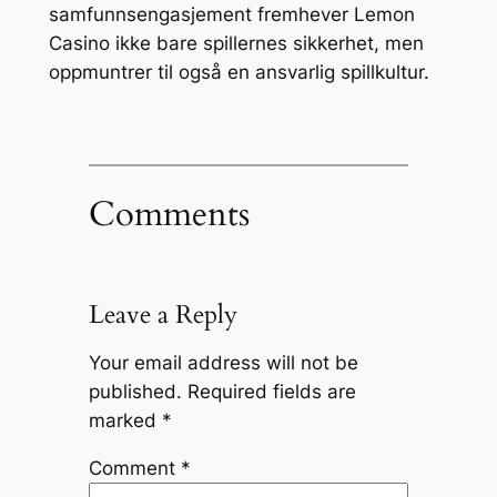
samfunnsengasjement fremhever Lemon
Casino ikke bare spillernes sikkerhet, men
oppmuntrer til også en ansvarlig spillkultur.
Comments
Leave a Reply
Your email address will not be
published.
Required fields are
marked
*
Comment
*