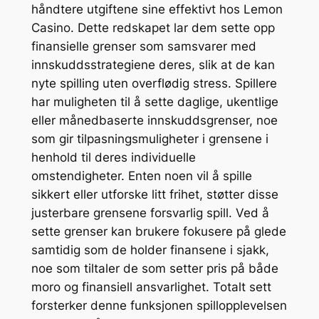
håndtere utgiftene sine effektivt hos Lemon
Casino. Dette redskapet lar dem sette opp
finansielle grenser som samsvarer med
innskuddsstrategiene deres, slik at de kan
nyte spilling uten overflødig stress. Spillere
har muligheten til å sette daglige, ukentlige
eller månedbaserte innskuddsgrenser, noe
som gir tilpasningsmuligheter i grensene i
henhold til deres individuelle
omstendigheter. Enten noen vil å spille
sikkert eller utforske litt frihet, støtter disse
justerbare grensene forsvarlig spill. Ved å
sette grenser kan brukere fokusere på glede
samtidig som de holder finansene i sjakk,
noe som tiltaler de som setter pris på både
moro og finansiell ansvarlighet. Totalt sett
forsterker denne funksjonen spillopplevelsen