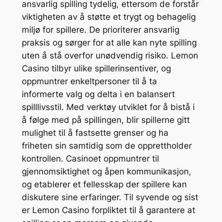
ansvarlig spilling tydelig, ettersom de forstår
viktigheten av å støtte et trygt og behagelig
miljø for spillere. De prioriterer ansvarlig
praksis og sørger for at alle kan nyte spilling
uten å stå overfor unødvendig risiko. Lemon
Casino tilbyr ulike spillerinsentiver, og
oppmuntrer enkeltpersoner til å ta
informerte valg og delta i en balansert
spilllivsstil. Med verktøy utviklet for å bistå i
å følge med på spillingen, blir spillerne gitt
mulighet til å fastsette grenser og ha
friheten sin samtidig som de opprettholder
kontrollen. Casinoet oppmuntrer til
gjennomsiktighet og åpen kommunikasjon,
og etablerer et fellesskap der spillere kan
diskutere sine erfaringer. Til syvende og sist
er Lemon Casino forpliktet til å garantere at