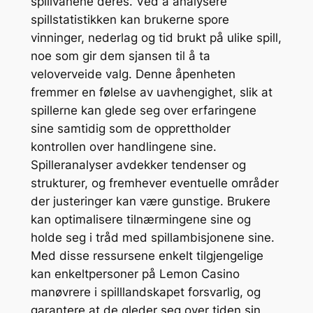
spillvanene deres. Ved å analysere
spillstatistikken kan brukerne spore
vinninger, nederlag og tid brukt på ulike spill,
noe som gir dem sjansen til å ta
veloverveide valg. Denne åpenheten
fremmer en følelse av uavhengighet, slik at
spillerne kan glede seg over erfaringene
sine samtidig som de opprettholder
kontrollen over handlingene sine.
Spilleranalyser avdekker tendenser og
strukturer, og fremhever eventuelle områder
der justeringer kan være gunstige. Brukere
kan optimalisere tilnærmingene sine og
holde seg i tråd med spillambisjonene sine.
Med disse ressursene enkelt tilgjengelige
kan enkeltpersoner på Lemon Casino
manøvrere i spilllandskapet forsvarlig, og
garantere at de gleder seg over tiden sin