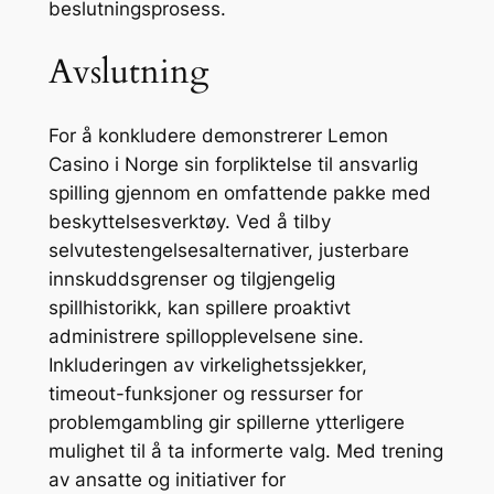
beslutningsprosess.
Avslutning
For å konkludere demonstrerer Lemon
Casino i Norge sin forpliktelse til ansvarlig
spilling gjennom en omfattende pakke med
beskyttelsesverktøy. Ved å tilby
selvutestengelsesalternativer, justerbare
innskuddsgrenser og tilgjengelig
spillhistorikk, kan spillere proaktivt
administrere spillopplevelsene sine.
Inkluderingen av virkelighetssjekker,
timeout-funksjoner og ressurser for
problemgambling gir spillerne ytterligere
mulighet til å ta informerte valg. Med trening
av ansatte og initiativer for