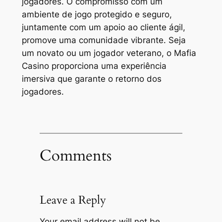
jogadores. O compromisso com um
ambiente de jogo protegido e seguro,
juntamente com um apoio ao cliente ágil,
promove uma comunidade vibrante. Seja
um novato ou um jogador veterano, o Mafia
Casino proporciona uma experiência
imersiva que garante o retorno dos
jogadores.
Comments
Leave a Reply
Your email address will not be