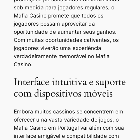
sob medida para jogadores regulares, o
Mafia Casino promete que todos os
jogadores possam aproveitar da
oportunidade de aumentar seus ganhos.
Com muitas oportunidades cativantes, os
jogadores viverão uma experiência
verdadeiramente memorável no Mafia
Casino.
Interface intuitiva e suporte
com dispositivos móveis
Embora muitos cassinos se concentrem em
oferecer uma vasta variedade de jogos, o
Mafia Casino em Portugal vai além com sua
interface amigável e compatibilidade com