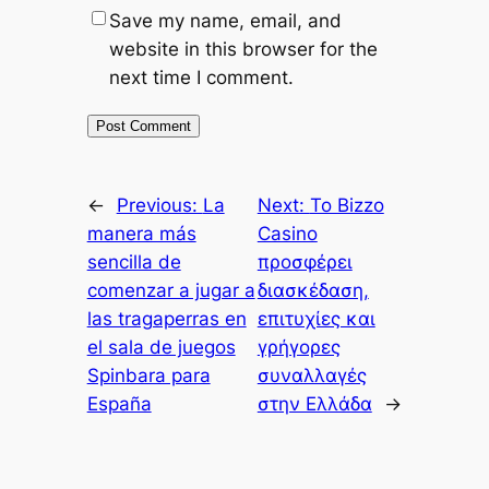
Save my name, email, and
website in this browser for the
next time I comment.
←
Previous:
La
Next:
Το Bizzo
manera más
Casino
sencilla de
προσφέρει
comenzar a jugar a
διασκέδαση,
las tragaperras en
επιτυχίες και
el sala de juegos
γρήγορες
Spinbara para
συναλλαγές
España
στην Ελλάδα
→