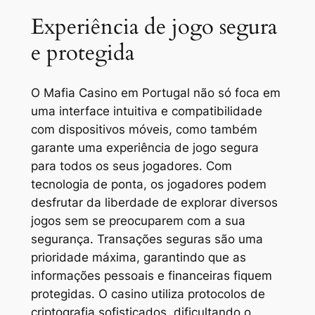
Experiência de jogo segura
e protegida
O Mafia Casino em Portugal não só foca em
uma interface intuitiva e compatibilidade
com dispositivos móveis, como também
garante uma experiência de jogo segura
para todos os seus jogadores. Com
tecnologia de ponta, os jogadores podem
desfrutar da liberdade de explorar diversos
jogos sem se preocuparem com a sua
segurança. Transações seguras são uma
prioridade máxima, garantindo que as
informações pessoais e financeiras fiquem
protegidas. O casino utiliza protocolos de
criptografia sofisticados, dificultando o