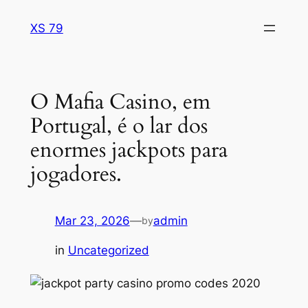
Skip
XS 79
to
content
O Mafia Casino, em
Portugal, é o lar dos
enormes jackpots para
jogadores.
Mar 23, 2026
—
admin
by
in
Uncategorized