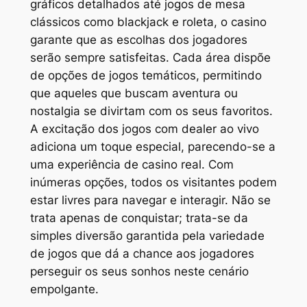
gráficos detalhados até jogos de mesa
clássicos como blackjack e roleta, o casino
garante que as escolhas dos jogadores
serão sempre satisfeitas. Cada área dispõe
de opções de jogos temáticos, permitindo
que aqueles que buscam aventura ou
nostalgia se divirtam com os seus favoritos.
A excitação dos jogos com dealer ao vivo
adiciona um toque especial, parecendo-se a
uma experiência de casino real. Com
inúmeras opções, todos os visitantes podem
estar livres para navegar e interagir. Não se
trata apenas de conquistar; trata-se da
simples diversão garantida pela variedade
de jogos que dá a chance aos jogadores
perseguir os seus sonhos neste cenário
empolgante.