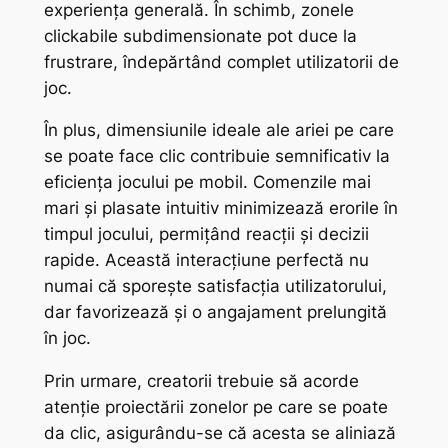
experiența generală. În schimb, zonele
clickabile subdimensionate pot duce la
frustrare, îndepărtând complet utilizatorii de
joc.
În plus, dimensiunile ideale ale ariei pe care
se poate face clic contribuie semnificativ la
eficiența jocului pe mobil. Comenzile mai
mari și plasate intuitiv minimizează erorile în
timpul jocului, permițând reacții și decizii
rapide. Această interacțiune perfectă nu
numai că sporește satisfacția utilizatorului,
dar favorizează și o angajament prelungită
în joc.
Prin urmare, creatorii trebuie să acorde
atenție proiectării zonelor pe care se poate
da clic, asigurându-se că acesta se aliniază