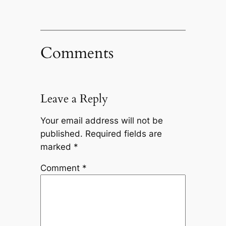
Comments
Leave a Reply
Your email address will not be
published.
Required fields are
marked
*
Comment
*