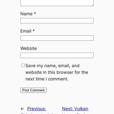
Name
*
Email
*
Website
Save my name, email, and
website in this browser for the
next time I comment.
←
Previous:
Next:
Vulkan