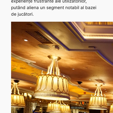
experiențe frustrante ale utilizatorilor,
putând aliena un segment notabil al bazei
de jucători.