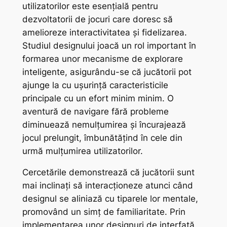
utilizatorilor este esențială pentru
dezvoltatorii de jocuri care doresc să
amelioreze interactivitatea și fidelizarea.
Studiul designului joacă un rol important în
formarea unor mecanisme de explorare
inteligente, asigurându-se că jucătorii pot
ajunge la cu ușurință caracteristicile
principale cu un efort minim minim. O
aventură de navigare fără probleme
diminuează nemulțumirea și încurajează
jocul prelungit, îmbunătățind în cele din
urmă mulțumirea utilizatorilor.
Cercetările demonstrează că jucătorii sunt
mai inclinați să interacționeze atunci când
designul se aliniază cu tiparele lor mentale,
promovând un simț de familiaritate. Prin
implementarea unor designuri de interfață