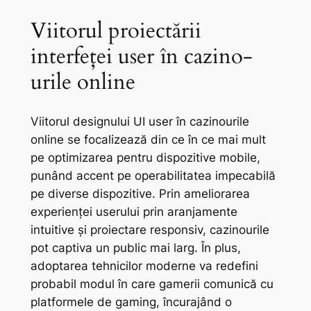
Viitorul proiectării
interfeței user în cazino-
urile online
Viitorul designului UI user în cazinourile
online se focalizează din ce în ce mai mult
pe optimizarea pentru dispozitive mobile,
punând accent pe operabilitatea impecabilă
pe diverse dispozitive. Prin ameliorarea
experienței userului prin aranjamente
intuitive și proiectare responsiv, cazinourile
pot captiva un public mai larg. În plus,
adoptarea tehnicilor moderne va redefini
probabil modul în care gamerii comunică cu
platformele de gaming, încurajând o