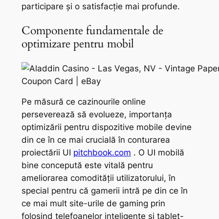
participare și o satisfacție mai profunde.
Componente fundamentale de
optimizare pentru mobil
Pe măsură ce cazinourile online
perseverează să evolueze, importanța
optimizării pentru dispozitive mobile devine
din ce în ce mai crucială în conturarea
proiectării UI
pitchbook.com
. O UI mobilă
bine concepută este vitală pentru
ameliorarea comodității utilizatorului, în
special pentru că gamerii intră pe din ce în
ce mai mult site-urile de gaming prin
folosind telefoanelor inteligente și tablet-