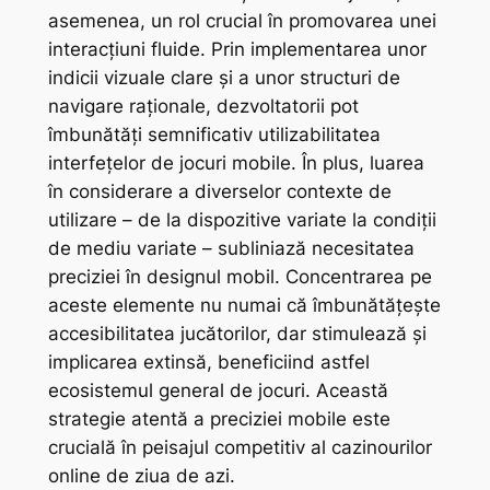
asemenea, un rol crucial în promovarea unei
interacțiuni fluide. Prin implementarea unor
indicii vizuale clare și a unor structuri de
navigare raționale, dezvoltatorii pot
îmbunătăți semnificativ utilizabilitatea
interfețelor de jocuri mobile. În plus, luarea
în considerare a diverselor contexte de
utilizare – de la dispozitive variate la condiții
de mediu variate – subliniază necesitatea
preciziei în designul mobil. Concentrarea pe
aceste elemente nu numai că îmbunătățește
accesibilitatea jucătorilor, dar stimulează și
implicarea extinsă, beneficiind astfel
ecosistemul general de jocuri. Această
strategie atentă a preciziei mobile este
crucială în peisajul competitiv al cazinourilor
online de ziua de azi.