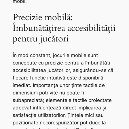
mobil.
Precizie mobilă:
Îmbunătățirea accesibilității
pentru jucători
În mod constant, jocurile mobile sunt
concepute cu precizie pentru a îmbunătăți
accesibilitatea jucătorilor, asigurându-se că
fiecare funcție intuitivă este disponibilă
imediat. Importanța unor ținte tactile de
dimensiuni potrivite nu poate fi
subapreciată; elementele tactile proiectate
adecvat influențează direct implicarea și
satisfacția utilizatorilor. Țintele mici sau
poziționate necorespunzător pot duce la