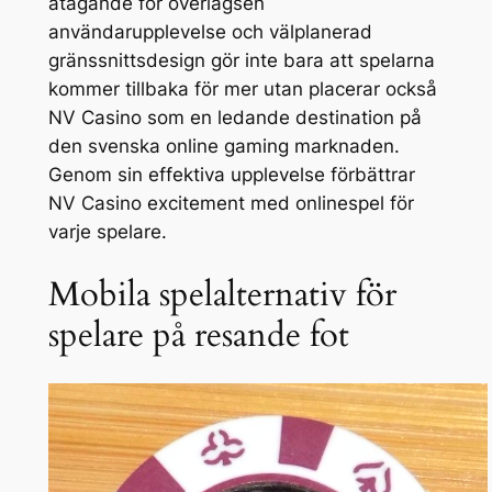
åtagande för överlägsen
användarupplevelse och välplanerad
gränssnittsdesign gör inte bara att spelarna
kommer tillbaka för mer utan placerar också
NV Casino som en ledande destination på
den svenska online gaming marknaden.
Genom sin effektiva upplevelse förbättrar
NV Casino excitement med onlinespel för
varje spelare.
Mobila spelalternativ för
spelare på resande fot