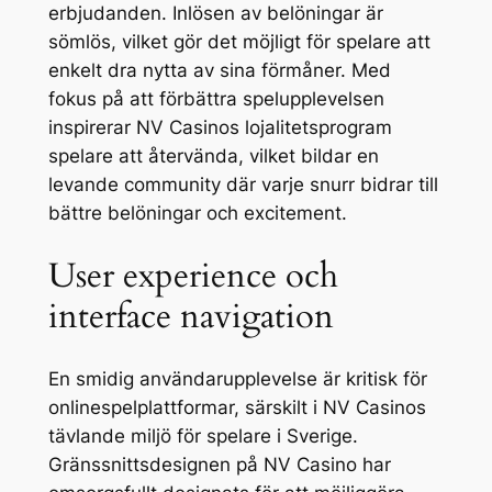
erbjudanden. Inlösen av belöningar är
sömlös, vilket gör det möjligt för spelare att
enkelt dra nytta av sina förmåner. Med
fokus på att förbättra spelupplevelsen
inspirerar NV Casinos lojalitetsprogram
spelare att återvända, vilket bildar en
levande community där varje snurr bidrar till
bättre belöningar och excitement.
User experience och
interface navigation
En smidig användarupplevelse är kritisk för
onlinespelplattformar, särskilt i NV Casinos
tävlande miljö för spelare i Sverige.
Gränssnittsdesignen på NV Casino har