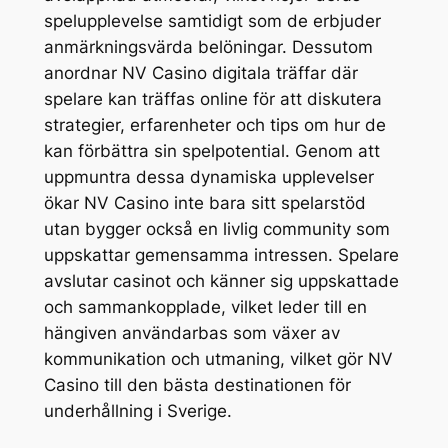
spelupplevelse samtidigt som de erbjuder
anmärkningsvärda belöningar. Dessutom
anordnar NV Casino digitala träffar där
spelare kan träffas online för att diskutera
strategier, erfarenheter och tips om hur de
kan förbättra sin spelpotential. Genom att
uppmuntra dessa dynamiska upplevelser
ökar NV Casino inte bara sitt spelarstöd
utan bygger också en livlig community som
uppskattar gemensamma intressen. Spelare
avslutar casinot och känner sig uppskattade
och sammankopplade, vilket leder till en
hängiven användarbas som växer av
kommunikation och utmaning, vilket gör NV
Casino till den bästa destinationen för
underhållning i Sverige.