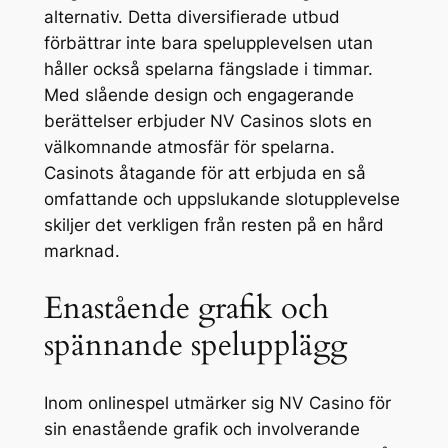
alternativ. Detta diversifierade utbud
förbättrar inte bara spelupplevelsen utan
håller också spelarna fängslade i timmar.
Med slående design och engagerande
berättelser erbjuder NV Casinos slots en
välkomnande atmosfär för spelarna.
Casinots åtagande för att erbjuda en så
omfattande och uppslukande slotupplevelse
skiljer det verkligen från resten på en hård
marknad.
Enastående grafik och
spännande spelupplägg
Inom onlinespel utmärker sig NV Casino för
sin enastående grafik och involverande