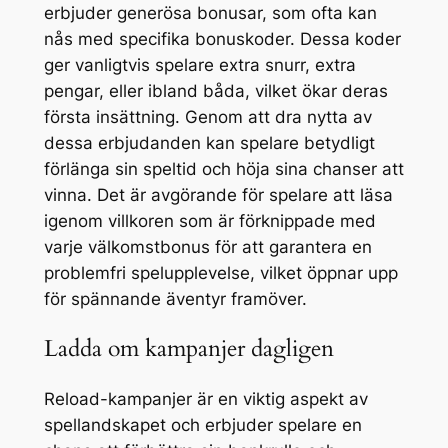
erbjuder generösa bonusar, som ofta kan
nås med specifika bonuskoder. Dessa koder
ger vanligtvis spelare extra snurr, extra
pengar, eller ibland båda, vilket ökar deras
första insättning. Genom att dra nytta av
dessa erbjudanden kan spelare betydligt
förlänga sin speltid och höja sina chanser att
vinna. Det är avgörande för spelare att läsa
igenom villkoren som är förknippade med
varje välkomstbonus för att garantera en
problemfri spelupplevelse, vilket öppnar upp
för spännande äventyr framöver.
Ladda om kampanjer dagligen
Reload-kampanjer är en viktig aspekt av
spellandskapet och erbjuder spelare en