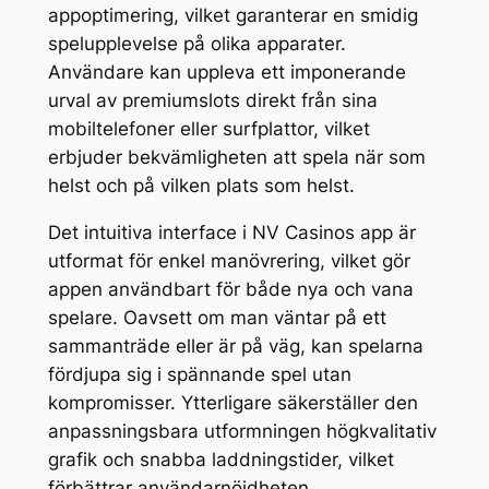
appoptimering, vilket garanterar en smidig
spelupplevelse på olika apparater.
Användare kan uppleva ett imponerande
urval av premiumslots direkt från sina
mobiltelefoner eller surfplattor, vilket
erbjuder bekvämligheten att spela när som
helst och på vilken plats som helst.
Det intuitiva interface i NV Casinos app är
utformat för enkel manövrering, vilket gör
appen användbart för både nya och vana
spelare. Oavsett om man väntar på ett
sammanträde eller är på väg, kan spelarna
fördjupa sig i spännande spel utan
kompromisser. Ytterligare säkerställer den
anpassningsbara utformningen högkvalitativ
grafik och snabba laddningstider, vilket
förbättrar användarnöjdheten.