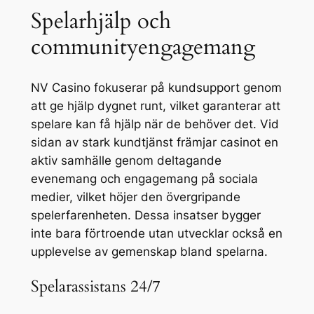
Spelarhjälp och
communityengagemang
NV Casino fokuserar på kundsupport genom
att ge hjälp dygnet runt, vilket garanterar att
spelare kan få hjälp när de behöver det. Vid
sidan av stark kundtjänst främjar casinot en
aktiv samhälle genom deltagande
evenemang och engagemang på sociala
medier, vilket höjer den övergripande
spelerfarenheten. Dessa insatser bygger
inte bara förtroende utan utvecklar också en
upplevelse av gemenskap bland spelarna.
Spelarassistans 24/7