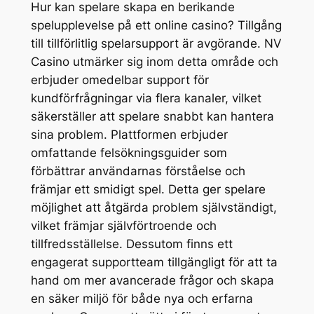
Hur kan spelare skapa en berikande
spelupplevelse på ett online casino? Tillgång
till tillförlitlig spelarsupport är avgörande. NV
Casino utmärker sig inom detta område och
erbjuder omedelbar support för
kundförfrågningar via flera kanaler, vilket
säkerställer att spelare snabbt kan hantera
sina problem. Plattformen erbjuder
omfattande felsökningsguider som
förbättrar användarnas förståelse och
främjar ett smidigt spel. Detta ger spelare
möjlighet att åtgärda problem självständigt,
vilket främjar självförtroende och
tillfredsställelse. Dessutom finns ett
engagerat supportteam tillgängligt för att ta
hand om mer avancerade frågor och skapa
en säker miljö för både nya och erfarna