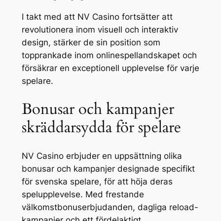
I takt med att NV Casino fortsätter att
revolutionera inom visuell och interaktiv
design, stärker de sin position som
topprankade inom onlinespellandskapet och
försäkrar en exceptionell upplevelse för varje
spelare.
Bonusar och kampanjer
skräddarsydda för spelare
NV Casino erbjuder en uppsättning olika
bonusar och kampanjer designade specifikt
för svenska spelare, för att höja deras
spelupplevelse. Med frestande
välkomstbonuserbjudanden, dagliga reload-
kampanjer och ett fördelaktigt