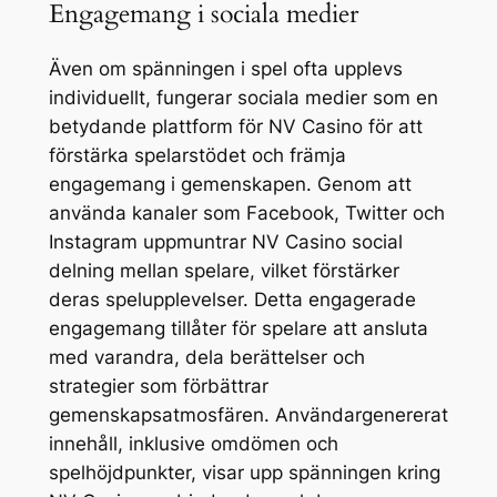
Engagemang i sociala medier
Även om spänningen i spel ofta upplevs
individuellt, fungerar sociala medier som en
betydande plattform för NV Casino för att
förstärka spelarstödet och främja
engagemang i gemenskapen. Genom att
använda kanaler som Facebook, Twitter och
Instagram uppmuntrar NV Casino social
delning mellan spelare, vilket förstärker
deras spelupplevelser. Detta engagerade
engagemang tillåter för spelare att ansluta
med varandra, dela berättelser och
strategier som förbättrar
gemenskapsatmosfären. Användargenererat
innehåll, inklusive omdömen och
spelhöjdpunkter, visar upp spänningen kring