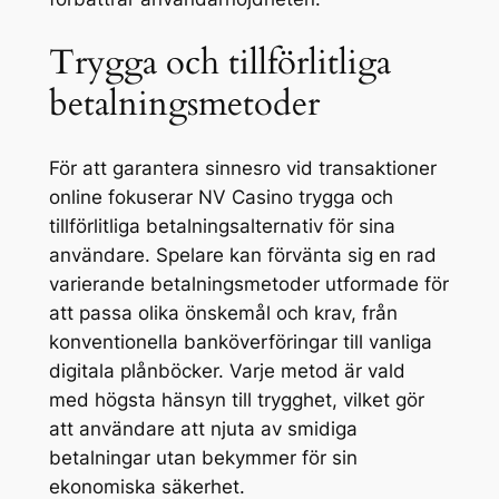
Trygga och tillförlitliga
betalningsmetoder
För att garantera sinnesro vid transaktioner
online fokuserar NV Casino trygga och
tillförlitliga betalningsalternativ för sina
användare. Spelare kan förvänta sig en rad
varierande betalningsmetoder utformade för
att passa olika önskemål och krav, från
konventionella banköverföringar till vanliga
digitala plånböcker. Varje metod är vald
med högsta hänsyn till trygghet, vilket gör
att användare att njuta av smidiga
betalningar utan bekymmer för sin
ekonomiska säkerhet.