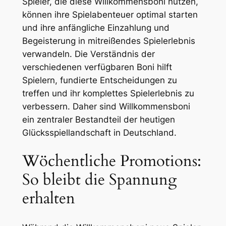
Spieler, die diese Willkommensboni nutzen,
können ihre Spielabenteuer optimal starten
und ihre anfängliche Einzahlung und
Begeisterung in mitreißendes Spielerlebnis
verwandeln. Die Verständnis der
verschiedenen verfügbaren Boni hilft
Spielern, fundierte Entscheidungen zu
treffen und ihr komplettes Spielerlebnis zu
verbessern. Daher sind Willkommensboni
ein zentraler Bestandteil der heutigen
Glücksspiellandschaft in Deutschland.
Wöchentliche Promotions:
So bleibt die Spannung
erhalten