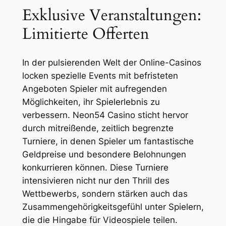
Exklusive Veranstaltungen:
Limitierte Offerten
In der pulsierenden Welt der Online-Casinos
locken spezielle Events mit befristeten
Angeboten Spieler mit aufregenden
Möglichkeiten, ihr Spielerlebnis zu
verbessern. Neon54 Casino sticht hervor
durch mitreißende, zeitlich begrenzte
Turniere, in denen Spieler um fantastische
Geldpreise und besondere Belohnungen
konkurrieren können. Diese Turniere
intensivieren nicht nur den Thrill des
Wettbewerbs, sondern stärken auch das
Zusammengehörigkeitsgefühl unter Spielern,
die die Hingabe für Videospiele teilen.