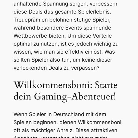
anhaltende Spannung sorgen, verbessern
diese Deals das gesamte Spielerlebnis.
Treueprämien belohnen stetige Spieler,
während besondere Events spannende
Wettbewerbe bieten. Um diese Vorteile
optimal zu nutzen, ist es jedoch wichtig zu
wissen, wie man sie effektiv einlöst. Was
sollten Spieler also tun, um keine dieser
verlockenden Deals zu verpassen?
Willkommensboni: Starte
dein Gaming-Abenteuer!
Wenn Spieler in Deutschland mit dem
Spielen beginnen, dienen Willkommensboni
oft als mächtiger Anreiz. Diese attraktiven