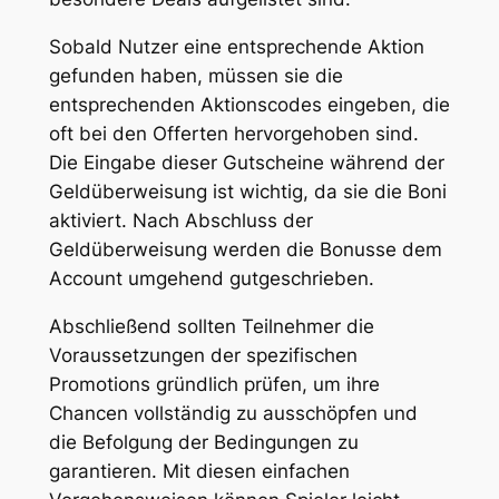
Sobald Nutzer eine entsprechende Aktion
gefunden haben, müssen sie die
entsprechenden Aktionscodes eingeben, die
oft bei den Offerten hervorgehoben sind.
Die Eingabe dieser Gutscheine während der
Geldüberweisung ist wichtig, da sie die Boni
aktiviert. Nach Abschluss der
Geldüberweisung werden die Bonusse dem
Account umgehend gutgeschrieben.
Abschließend sollten Teilnehmer die
Voraussetzungen der spezifischen
Promotions gründlich prüfen, um ihre
Chancen vollständig zu ausschöpfen und
die Befolgung der Bedingungen zu
garantieren. Mit diesen einfachen