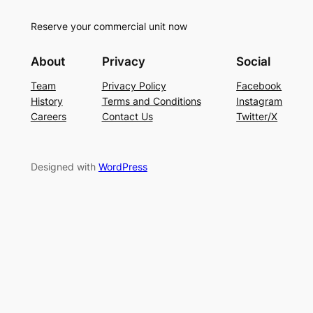
Reserve your commercial unit now
About
Privacy
Social
Team
Privacy Policy
Facebook
History
Terms and Conditions
Instagram
Careers
Contact Us
Twitter/X
Designed with
WordPress