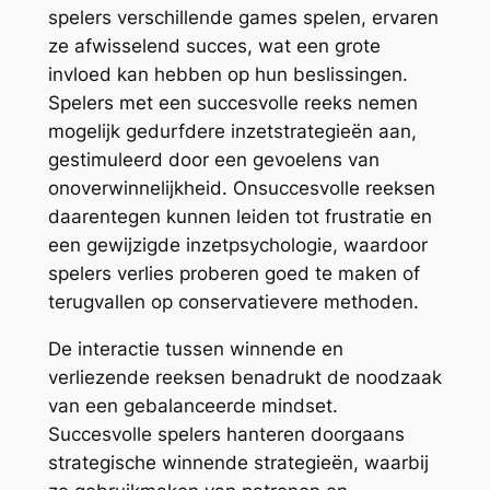
spelers verschillende games spelen, ervaren
ze afwisselend succes, wat een grote
invloed kan hebben op hun beslissingen.
Spelers met een succesvolle reeks nemen
mogelijk gedurfdere inzetstrategieën aan,
gestimuleerd door een gevoelens van
onoverwinnelijkheid. Onsuccesvolle reeksen
daarentegen kunnen leiden tot frustratie en
een gewijzigde inzetpsychologie, waardoor
spelers verlies proberen goed te maken of
terugvallen op conservatievere methoden.
De interactie tussen winnende en
verliezende reeksen benadrukt de noodzaak
van een gebalanceerde mindset.
Succesvolle spelers hanteren doorgaans
strategische winnende strategieën, waarbij