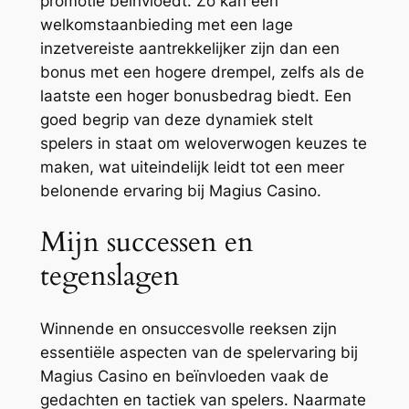
promotie beïnvloedt. Zo kan een
welkomstaanbieding met een lage
inzetvereiste aantrekkelijker zijn dan een
bonus met een hogere drempel, zelfs als de
laatste een hoger bonusbedrag biedt. Een
goed begrip van deze dynamiek stelt
spelers in staat om weloverwogen keuzes te
maken, wat uiteindelijk leidt tot een meer
belonende ervaring bij Magius Casino.
Mijn successen en
tegenslagen
Winnende en onsuccesvolle reeksen zijn
essentiële aspecten van de spelervaring bij
Magius Casino en beïnvloeden vaak de
gedachten en tactiek van spelers. Naarmate