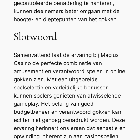
gecontroleerde benadering te hanteren,
kunnen deelnemers beter omgaan met de
hoogte- en dieptepunten van het gokken.
Slotwoord
Samenvattend laat de ervaring bij Magius
Casino de perfecte combinatie van
amusement en verantwoord spelen in online
gokken zien. Met een uitgebreide
spelselectie en verleidelijke bonussen
kunnen spelers genieten van afwisselende
gameplay. Het belang van goed
budgetbeheer en verantwoord gokken kan
echter niet genoeg benadrukt worden. Deze
ervaring herinnert ons eraan dat sensatie en
opwinding inherent zijn aan casinospellen,