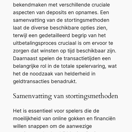
bekendmaken met verschillende cruciale
aspecten van deposits en opnames. Een
samenvatting van de stortingsmethoden
laat de diverse beschikbare opties zien,
terwijl een gedetailleerd begrip van het
uitbetalingsproces cruciaal is om ervoor te
zorgen dat winsten op tijd beschikbaar zijn.
Daarnaast spelen de transactietijden een
belangrijke rol in de totale spelervaring, wat
het de noodzaak van helderheid in
geldtransacties benadrukt.
Samenvatting van stortingsmethoden
Het is essentieel voor spelers die de
moeilijkheid van online gokken en financiën
willen snappen om de aanwezige