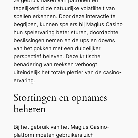
ze gebruikmaken van patronen en
tegelijkertijd de natuurlijke volatiliteit van
spellen erkennen. Door deze interactie te
begrijpen, kunnen spelers bij Magius Casino
hun spelervaring beter sturen, doordachte
beslissingen nemen en de ups en downs
van het gokken met een duidelijker
perspectief beleven. Deze kritische
benadering van reeksen verhoogt
uiteindelijk het totale plezier van de casino-
ervaring.
Stortingen en opnames
beheren
Bij het gebruik van het Magius Casino-
platform moeten gebruikers zich