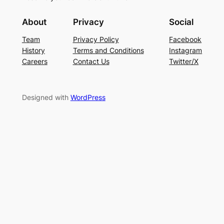
About
Privacy
Social
Team
Privacy Policy
Facebook
History
Terms and Conditions
Instagram
Careers
Contact Us
Twitter/X
Designed with
WordPress