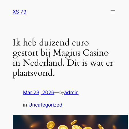
Skip
XS 79
to
content
Ik heb duizend euro
gestort bij Magius Casino
in Nederland. Dit is wat er
plaatsvond.
Mar 23, 2026
—
admin
by
in
Uncategorized