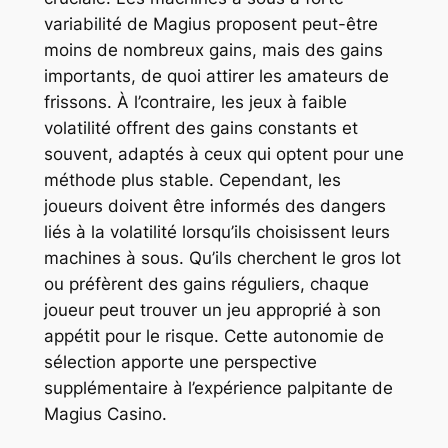
variabilité de Magius proposent peut-être
moins de nombreux gains, mais des gains
importants, de quoi attirer les amateurs de
frissons. À l’contraire, les jeux à faible
volatilité offrent des gains constants et
souvent, adaptés à ceux qui optent pour une
méthode plus stable. Cependant, les
joueurs doivent être informés des dangers
liés à la volatilité lorsqu’ils choisissent leurs
machines à sous. Qu’ils cherchent le gros lot
ou préfèrent des gains réguliers, chaque
joueur peut trouver un jeu approprié à son
appétit pour le risque. Cette autonomie de
sélection apporte une perspective
supplémentaire à l’expérience palpitante de
Magius Casino.