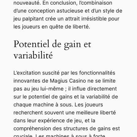
nouveauté. En conclusion, l’combinaison
d’une conception astucieuse et d’un style de
jeu palpitant crée un attrait irrésistible pour
les joueurs en quête de liberté.
Potentiel de gain et
variabilité
L’excitation suscité par les fonctionnalités
innovantes de Magius Casino ne se limite
pas au jeu lui-même ; il influe directement
sur le potentiel de gains et la variabilité de
chaque machine à sous. Les joueurs
recherchent souvent une meilleure liberté
dans leur expérience de jeu, et la
compréhension des structures de gains est
cruciale. Les machines à sous à forte