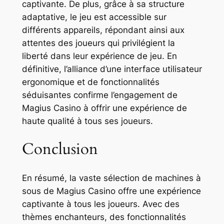
captivante. De plus, grâce à sa structure
adaptative, le jeu est accessible sur
différents appareils, répondant ainsi aux
attentes des joueurs qui privilégient la
liberté dans leur expérience de jeu. En
définitive, l’alliance d’une interface utilisateur
ergonomique et de fonctionnalités
séduisantes confirme l’engagement de
Magius Casino à offrir une expérience de
haute qualité à tous ses joueurs.
Conclusion
En résumé, la vaste sélection de machines à
sous de Magius Casino offre une expérience
captivante à tous les joueurs. Avec des
thèmes enchanteurs, des fonctionnalités