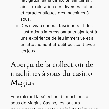
navigation sans difficulté, simplifiant
ainsi l’exploration des diverses options
et caractéristiques des machines à
sous.
Des niveaux bonus fascinants et des
illustrations impressionnants ajoutent à
une expérience de jeu immersive et à
un attachement affectif puissant avec
les jeux.
Aperçu de la collection de
machines à sous du casino
Magius
En explorant la sélection de machines à
sous de Magius Casino, les joueurs