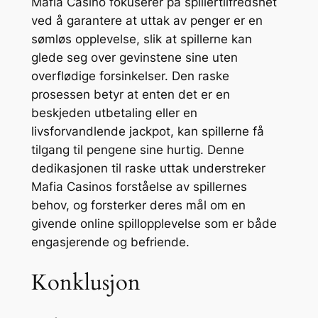
Mafia Casino fokuserer på spillertilfredshet
ved å garantere at uttak av penger er en
sømløs opplevelse, slik at spillerne kan
glede seg over gevinstene sine uten
overflødige forsinkelser. Den raske
prosessen betyr at enten det er en
beskjeden utbetaling eller en
livsforvandlende jackpot, kan spillerne få
tilgang til pengene sine hurtig. Denne
dedikasjonen til raske uttak understreker
Mafia Casinos forståelse av spillernes
behov, og forsterker deres mål om en
givende online spillopplevelse som er både
engasjerende og befriende.
Konklusjon