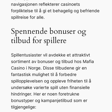
navigasjonen reflekterer casinoets
forpliktelse til å gi et behagelig og befriende
spillreise for alle.
Spennende bonuser og
tilbud for spillere
Spillentusiaster vil avdekke et attraktivt
sortiment av bonuser og tilbud hos Mafia
Casino i Norge. Disse tilbudene gir en
fantastisk mulighet til å forbedre
spillopplevelsen og oppleve friheten til å
undersøke varierte spill uten finansielle
hindringer. Her er noen foretrukne
bonustyper og kampanjetilbud som er
tilgjengelige: