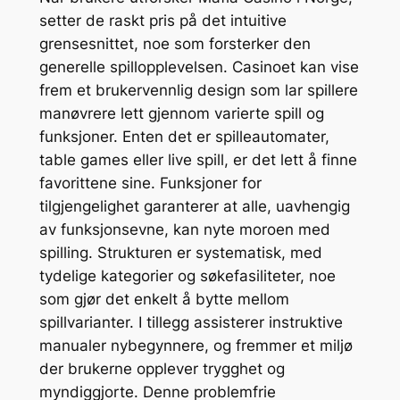
setter de raskt pris på det intuitive
grensesnittet, noe som forsterker den
generelle spillopplevelsen. Casinoet kan vise
frem et brukervennlig design som lar spillere
manøvrere lett gjennom varierte spill og
funksjoner. Enten det er spilleautomater,
table games eller live spill, er det lett å finne
favorittene sine. Funksjoner for
tilgjengelighet garanterer at alle, uavhengig
av funksjonsevne, kan nyte moroen med
spilling. Strukturen er systematisk, med
tydelige kategorier og søkefasiliteter, noe
som gjør det enkelt å bytte mellom
spillvarianter. I tillegg assisterer instruktive
manualer nybegynnere, og fremmer et miljø
der brukerne opplever trygghet og
myndiggjorte. Denne problemfrie