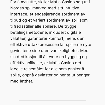
For å avslutte, skiller Mafia Casino seg ut i
Norges spillmarked med sitt intuitive
interface, et engasjerende sortiment av
tilbud og et variert sortiment av spill som
tilfredsstiller alle spillere. De trygge
betalingsmetodene, inkludert digitale
valutaer, garanterer komfort, mens den
effektive uttaksprosessen lar spillerne nyte
gevinstene sine uten vanskeligheter. Med
sin dedikasjon til å levere en hyggelig og
effektiv spillreise, er Mafia Casino det
ideelle reisemålet for alle som ønsker å
spille, oppnå gevinster og hente ut penger
med letthet.