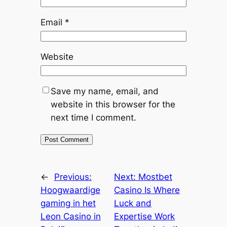
Email
*
Website
Save my name, email, and
website in this browser for the
next time I comment.
←
Previous:
Next:
Mostbet
Hoogwaardige
Casino Is Where
gaming in het
Luck and
Leon Casino in
Expertise Work