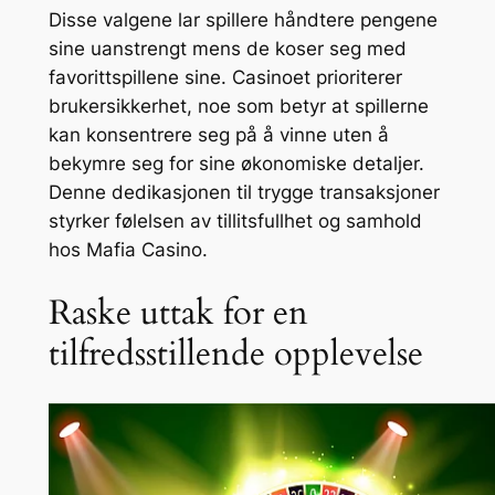
Disse valgene lar spillere håndtere pengene
sine uanstrengt mens de koser seg med
favorittspillene sine. Casinoet prioriterer
brukersikkerhet, noe som betyr at spillerne
kan konsentrere seg på å vinne uten å
bekymre seg for sine økonomiske detaljer.
Denne dedikasjonen til trygge transaksjoner
styrker følelsen av tillitsfullhet og samhold
hos Mafia Casino.
Raske uttak for en
tilfredsstillende opplevelse