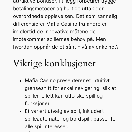
attraktive bonuser. I tillegg forbedrer trygge
betalingsmetoder og hurtige uttak den
overordnede opplevelsen. Det som sannelig
differensierer Mafia Casino fra andre er
imidlertid de innovative måtene de
imøtekommer spillernes behov på. Men
hvordan oppnår de et sånt nivå av enkelhet?
Viktige konklusjoner
Mafia Casino presenterer et intuitivt
grensesnitt for enkel navigering, slik at
spillerne lett kan utforske spill og
funksjoner.
Et variert utvalg av spill, inkludert
spilleautomater og bordspill, passer for
alle spillinteresser.