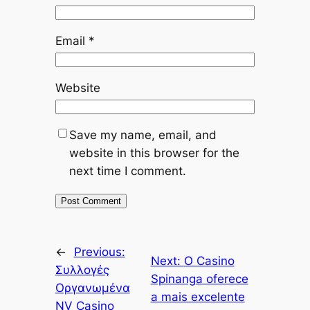
Email
*
Website
Save my name, email, and
website in this browser for the
next time I comment.
←
Previous:
Next:
O Casino
Συλλογές
Spinanga oferece
Οργανωμένα
a mais excelente
NV Casino