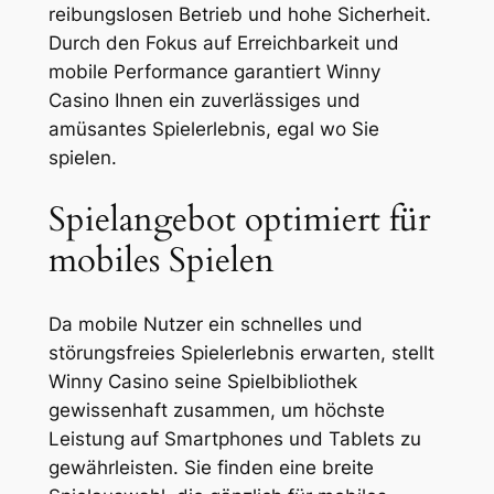
reibungslosen Betrieb und hohe Sicherheit.
Durch den Fokus auf Erreichbarkeit und
mobile Performance garantiert Winny
Casino Ihnen ein zuverlässiges und
amüsantes Spielerlebnis, egal wo Sie
spielen.
Spielangebot optimiert für
mobiles Spielen
Da mobile Nutzer ein schnelles und
störungsfreies Spielerlebnis erwarten, stellt
Winny Casino seine Spielbibliothek
gewissenhaft zusammen, um höchste
Leistung auf Smartphones und Tablets zu
gewährleisten. Sie finden eine breite