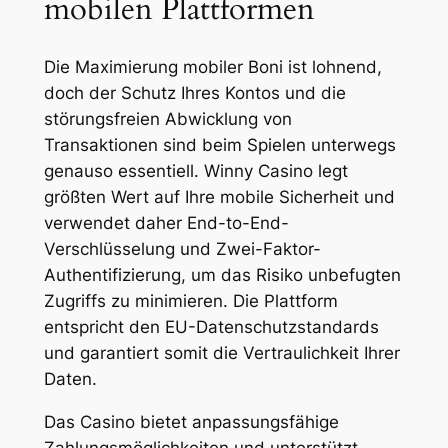
mobilen Plattformen
Die Maximierung mobiler Boni ist lohnend,
doch der Schutz Ihres Kontos und die
störungsfreien Abwicklung von
Transaktionen sind beim Spielen unterwegs
genauso essentiell. Winny Casino legt
größten Wert auf Ihre mobile Sicherheit und
verwendet daher End-to-End-
Verschlüsselung und Zwei-Faktor-
Authentifizierung, um das Risiko unbefugten
Zugriffs zu minimieren. Die Plattform
entspricht den EU-Datenschutzstandards
und garantiert somit die Vertraulichkeit Ihrer
Daten.
Das Casino bietet anpassungsfähige
Zahlungsmöglichkeiten und unterstützt