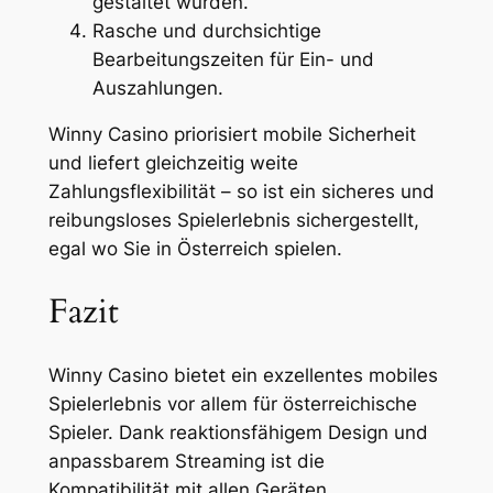
gestaltet wurden.
Rasche und durchsichtige
Bearbeitungszeiten für Ein- und
Auszahlungen.
Winny Casino priorisiert mobile Sicherheit
und liefert gleichzeitig weite
Zahlungsflexibilität – so ist ein sicheres und
reibungsloses Spielerlebnis sichergestellt,
egal wo Sie in Österreich spielen.
Fazit
Winny Casino bietet ein exzellentes mobiles
Spielerlebnis vor allem für österreichische
Spieler. Dank reaktionsfähigem Design und
anpassbarem Streaming ist die
Kompatibilität mit allen Geräten