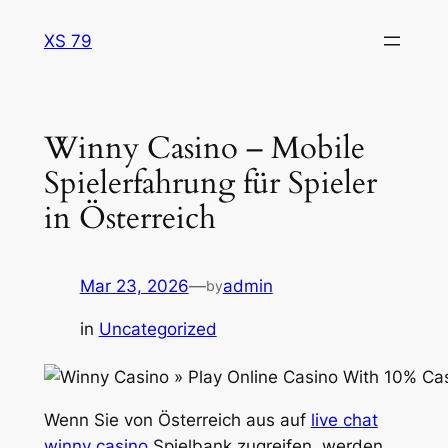
Skip
XS 79
to
content
Winny Casino – Mobile
Spielerfahrung für Spieler
in Österreich
Mar 23, 2026
—
admin
by
in
Uncategorized
Wenn Sie von Österreich aus auf
live chat
winny casino
Spielbank zugreifen, werden