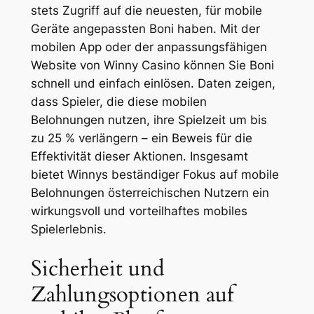
stets Zugriff auf die neuesten, für mobile
Geräte angepassten Boni haben. Mit der
mobilen App oder der anpassungsfähigen
Website von Winny Casino können Sie Boni
schnell und einfach einlösen. Daten zeigen,
dass Spieler, die diese mobilen
Belohnungen nutzen, ihre Spielzeit um bis
zu 25 % verlängern – ein Beweis für die
Effektivität dieser Aktionen. Insgesamt
bietet Winnys beständiger Fokus auf mobile
Belohnungen österreichischen Nutzern ein
wirkungsvoll und vorteilhaftes mobiles
Spielerlebnis.
Sicherheit und
Zahlungsoptionen auf