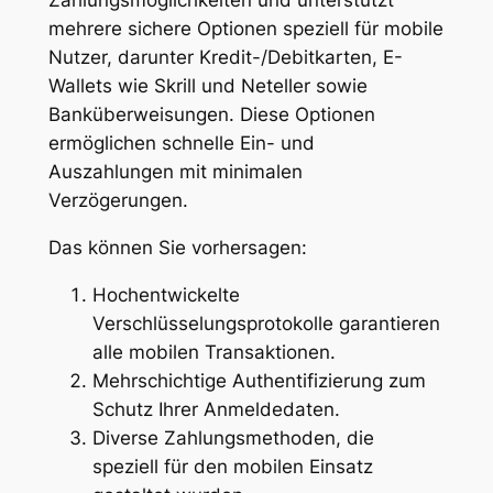
mehrere sichere Optionen speziell für mobile
Nutzer, darunter Kredit-/Debitkarten, E-
Wallets wie Skrill und Neteller sowie
Banküberweisungen. Diese Optionen
ermöglichen schnelle Ein- und
Auszahlungen mit minimalen
Verzögerungen.
Das können Sie vorhersagen:
Hochentwickelte
Verschlüsselungsprotokolle garantieren
alle mobilen Transaktionen.
Mehrschichtige Authentifizierung zum
Schutz Ihrer Anmeldedaten.
Diverse Zahlungsmethoden, die
speziell für den mobilen Einsatz