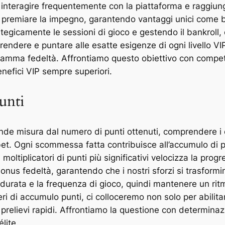
o interagire frequentemente con la piattaforma e raggiung
per premiare la impegno, garantendo vantaggi unici come b
egicamente le sessioni di gioco e gestendo il bankroll, c
endere e puntare alle esatte esigenze di ogni livello VI
gramma fedeltà. Affrontiamo questo obiettivo con compet
nefici VIP sempre superiori.
unti
nde misura dal numero di punti ottenuti, comprendere i cr
bet. Ogni scommessa fatta contribuisce all’accumulo di 
moltiplicatori di punti più significativi velocizza la pro
a i bonus fedeltà, garantendo che i nostri sforzi si trasfo
la durata e la frequenza di gioco, quindi mantenere un r
i di accumulo punti, ci colloceremo non solo per abilita
relievi rapidi. Affrontiamo la questione con determinaz
lite.