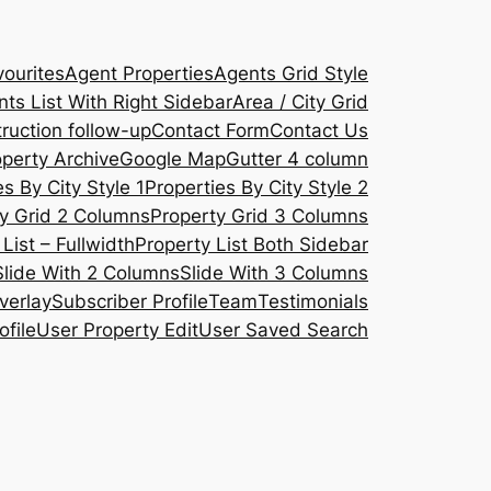
ourites
Agent Properties
Agents Grid Style
ts List With Right Sidebar
Area / City Grid
ruction follow-up
Contact Form
Contact Us
operty Archive
Google Map
Gutter 4 column
s By City Style 1
Properties By City Style 2
y Grid 2 Columns
Property Grid 3 Columns
List – Fullwidth
Property List Both Sidebar
Slide With 2 Columns
Slide With 3 Columns
verlay
Subscriber Profile
Team
Testimonials
ofile
User Property Edit
User Saved Search