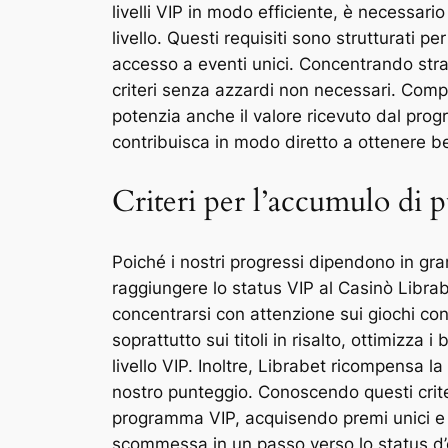
livelli VIP in modo efficiente, è necessari
livello. Questi requisiti sono strutturati 
accesso a eventi unici. Concentrando strat
criteri senza azzardi non necessari. Compr
potenzia anche il valore ricevuto dal pro
contribuisca in modo diretto a ottenere be
Criteri per l’accumulo di p
Poiché i nostri progressi dipendono in gra
raggiungere lo status VIP al Casinò Libra
concentrarsi con attenzione sui giochi con 
soprattutto sui titoli in risalto, ottimizz
livello VIP. Inoltre, Librabet ricompensa 
nostro punteggio. Conoscendo questi criter
programma VIP, acquisendo premi unici e p
scommessa in un passo verso lo status d’é