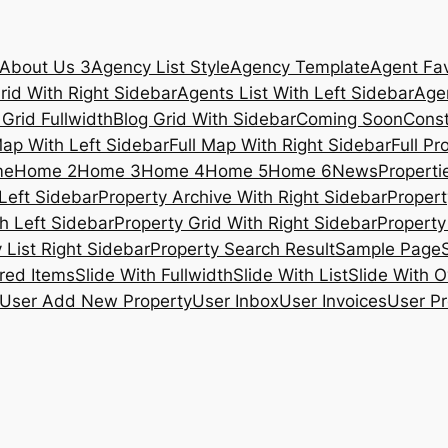
About Us 3
Agency List Style
Agency Template
Agent Fav
rid With Right Sidebar
Agents List With Left Sidebar
Agen
 Grid Fullwidth
Blog Grid With Sidebar
Coming Soon
Const
Map With Left Sidebar
Full Map With Right Sidebar
Full Pr
me
Home 2
Home 3
Home 4
Home 5
Home 6
News
Propertie
Left Sidebar
Property Archive With Right Sidebar
Propert
h Left Sidebar
Property Grid With Right Sidebar
Property 
 List Right Sidebar
Property Search Result
Sample Page
ured Items
Slide With Fullwidth
Slide With List
Slide With O
User Add New Property
User Inbox
User Invoices
User Pr