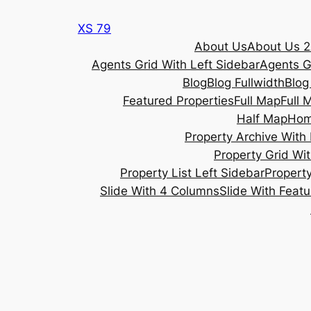
Skip
XS 79
to
About Us
About Us 2
content
Agents Grid With Left Sidebar
Agents G
Blog
Blog Fullwidth
Blog
Featured Properties
Full Map
Full 
Half Map
Ho
Property Archive With 
Property Grid Wit
Property List Left Sidebar
Property
Slide With 4 Columns
Slide With Feat