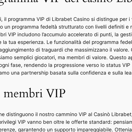
, il programma VIP di Librabet Casino si distingue per i
to un programma fedeltà strutturato con livelli definiti e
embri VIP includono l’accumulo accelerato di punti, la ges
orare la tua esperienza. Le funzionalità del programma fed
ggiungimento di traguardi che massimizzano il valore. C
 siamo semplici giocatori, ma membri di valore. Questo a
gni fase, rendendo la progressione verso lo status VIP
amo una partnership basata sulla confidenza e sulla leal
 i membri VIP
 che distinguono il nostro cammino VIP al Casinò Librabet,
 privilegi VIP vanno ben oltre le offerte standard: pens
ferenze, garantendo un supporto impareggiabile. Ottenia