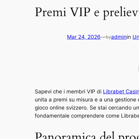
Premi VIP e prelievi
Mar 24, 2026
—
admin
in
Un
by
Sapevi che i membri VIP di
Librabet Casi
unita a premi su misura e a una gestione d
gioco online svizzero. Se stai cercando u
fondamentale comprendere come Librabet s
Panoramica del pro