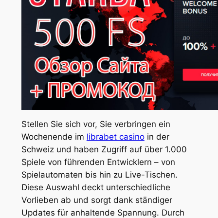
Stellen Sie sich vor, Sie verbringen ein
Wochenende im
librabet casino
in der
Schweiz und haben Zugriff auf über 1.000
Spiele von führenden Entwicklern – von
Spielautomaten bis hin zu Live-Tischen.
Diese Auswahl deckt unterschiedliche
Vorlieben ab und sorgt dank ständiger
Updates für anhaltende Spannung. Durch