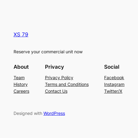
XS 79
Reserve your commercial unit now
About
Privacy
Social
Team
Privacy Policy
Facebook
History
Terms and Conditions
Instagram
Careers
Contact Us
Twitter/X
Designed with
WordPress