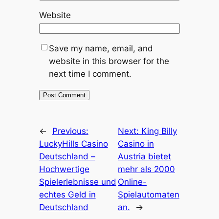
Website
Save my name, email, and
website in this browser for the
next time I comment.
←
Previous:
Next:
King Billy
LuckyHills Casino
Casino in
Deutschland –
Austria bietet
Hochwertige
mehr als 2000
Spielerlebnisse und
Online-
echtes Geld in
Spielautomaten
Deutschland
an.
→