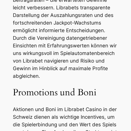
leicht verbessern. Librabets transparente
Darstellung der Auszahlungsraten und des
fortschreitenden Jackpot-Wachstums
ermöglicht informierte Entscheidungen.
Durch die Vereinigung datengetriebener
Einsichten mit Erfahrungswerten können wir
uns wirkungsvoll im Spielautomatenbereich
von Librabet navigieren und Risiko und
Gewinn im Hinblick auf maximale Profite
abgleichen.
Promotions und Boni
Aktionen und Boni im Librabet Casino in der
Schweiz dienen als wichtige Incentives, um
die Spielerbindung und den Wert des Spiels