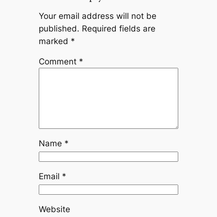
Your email address will not be
published.
Required fields are
marked
*
Comment
*
Name
*
Email
*
Website