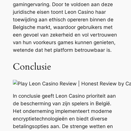
gamingervaring. Door te voldoen aan deze
juridische eisen toont Leon Casino haar
toewijding aan ethisch opereren binnen de
Belgische markt, waardoor gebruikers met
een gevoel van zekerheid en vol vertrouwen
van hun voorkeurs games kunnen genieten,
wetende dat het platform betrouwbaar is.
Conclusie
In conclusie geeft Leon Casino prioriteit aan
de bescherming van zijn spelers in België.
Het onderneming implementeert moderne
encryptietechnologieën en biedt diverse
betalingsopties aan. De strenge wetten en