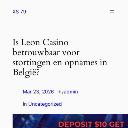
Skip
XS 79
to
content
Is Leon Casino
betrouwbaar voor
stortingen en opnames in
België?
Mar 23, 2026
—
admin
by
in
Uncategorized