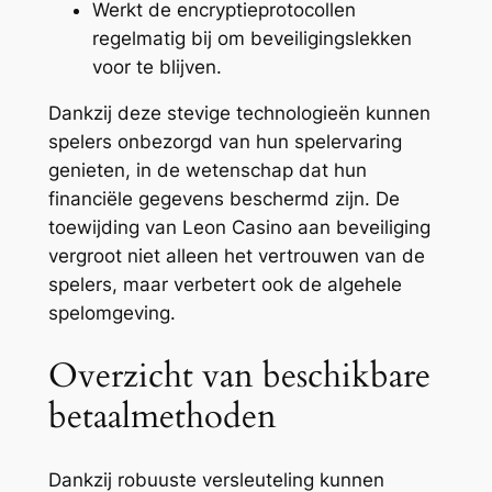
Werkt de encryptieprotocollen
regelmatig bij om beveiligingslekken
voor te blijven.
Dankzij deze stevige technologieën kunnen
spelers onbezorgd van hun spelervaring
genieten, in de wetenschap dat hun
financiële gegevens beschermd zijn. De
toewijding van Leon Casino aan beveiliging
vergroot niet alleen het vertrouwen van de
spelers, maar verbetert ook de algehele
spelomgeving.
Overzicht van beschikbare
betaalmethoden
Dankzij robuuste versleuteling kunnen