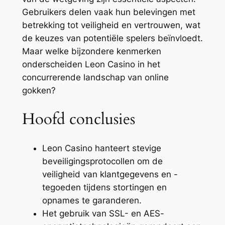
Gebruikers delen vaak hun belevingen met
betrekking tot veiligheid en vertrouwen, wat
de keuzes van potentiële spelers beïnvloedt.
Maar welke bijzondere kenmerken
onderscheiden Leon Casino in het
concurrerende landschap van online
gokken?
Hoofd conclusies
Leon Casino hanteert stevige
beveiligingsprotocollen om de
veiligheid van klantgegevens en -
tegoeden tijdens stortingen en
opnames te garanderen.
Het gebruik van SSL- en AES-