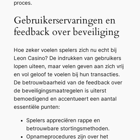
proces.
Gebruikerservaringen en
feedback over beveiliging
Hoe zeker voelen spelers zich nu echt bij
Leon Casino? De indrukken van gebruikers
lopen uiteen, maar velen geven aan zich vrij
en vol geloof te voelen bij hun transacties.
De betrouwbaarheid van de feedback over
de beveiligingsmaatregelen is uiterst
bemoedigend en accentueert een aantal
essentiële punten:
Spelers appreciëren rappe en
betrouwbare stortingsmethoden.
Opnameprocedures zijn over het