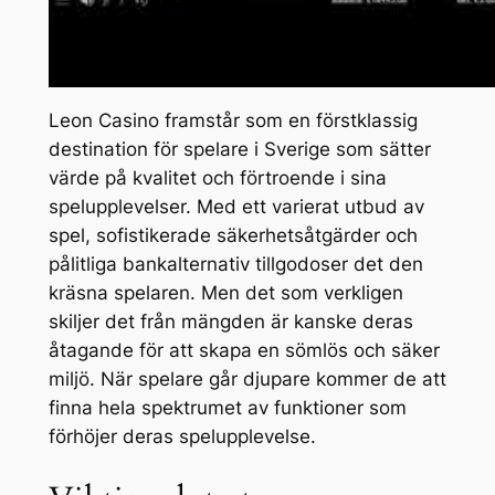
Leon Casino framstår som en förstklassig
destination för spelare i Sverige som sätter
värde på kvalitet och förtroende i sina
spelupplevelser. Med ett varierat utbud av
spel, sofistikerade säkerhetsåtgärder och
pålitliga bankalternativ tillgodoser det den
kräsna spelaren. Men det som verkligen
skiljer det från mängden är kanske deras
åtagande för att skapa en sömlös och säker
miljö. När spelare går djupare kommer de att
finna hela spektrumet av funktioner som
förhöjer deras spelupplevelse.