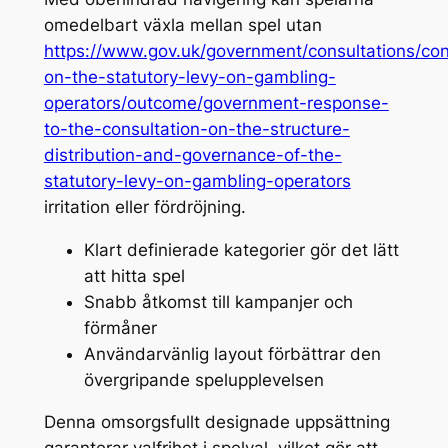
omedelbart växla mellan spel utan
https://www.gov.uk/government/consultations/con
on-the-statutory-levy-on-gambling-
operators/outcome/government-response-
to-the-consultation-on-the-structure-
distribution-and-governance-of-the-
statutory-levy-on-gambling-operators
irritation eller fördröjning.
Klart definierade kategorier gör det lätt
att hitta spel
Snabb åtkomst till kampanjer och
förmåner
Användarvänlig layout förbättrar den
övergripande spelupplevelsen
Denna omsorgsfullt designade uppsättning