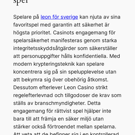
Spelare på
leon för sverige
kan njuta av sina
favoritspel med garantin att säkerhet är
högsta prioritet. Casinots engagemang för
spelarsäkerhet manifesteras genom starka
integritetsskyddsåtgärder som säkerställer
att personuppgifter hålls konfidentiella. Med
modern krypteringsteknik kan spelare
koncentrera sig på sin spelupplevelse utan
att bekymra sig över obehörig åtkomst.
Dessutom efterlever Leon Casino strikt
regelefterlevnad och tillgodoser de krav som
ställs av branschmyndigheter. Detta
engagemang för rättvist spel hjälper inte
bara till att främja en säker miljö utan
stärker också förtroendet mellan spelarna.
Att veta att de befinner sig i en kontrollerad