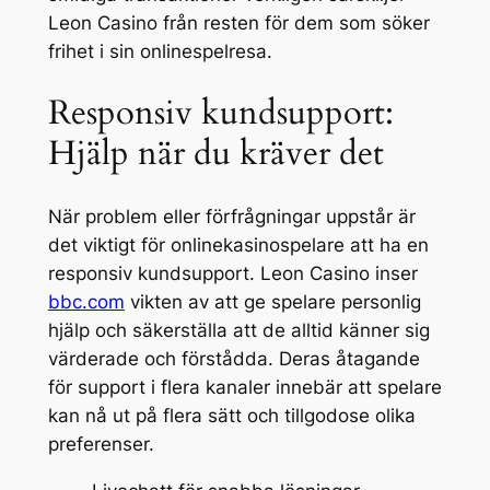
Leon Casino från resten för dem som söker
frihet i sin onlinespelresa.
Responsiv kundsupport:
Hjälp när du kräver det
När problem eller förfrågningar uppstår är
det viktigt för onlinekasinospelare att ha en
responsiv kundsupport. Leon Casino inser
bbc.com
vikten av att ge spelare personlig
hjälp och säkerställa att de alltid känner sig
värderade och förstådda. Deras åtagande
för support i flera kanaler innebär att spelare
kan nå ut på flera sätt och tillgodose olika
preferenser.