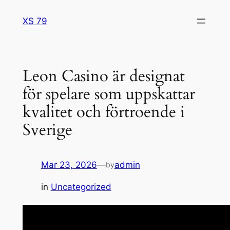
Skip
XS 79
to
content
Leon Casino är designat
för spelare som uppskattar
kvalitet och förtroende i
Sverige
Mar 23, 2026
—
admin
by
in
Uncategorized