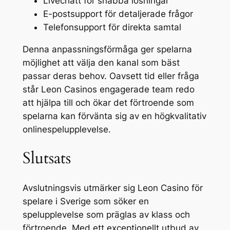
Livechatt för snabba lösningar
E-postsupport för detaljerade frågor
Telefonsupport för direkta samtal
Denna anpassningsförmåga ger spelarna
möjlighet att välja den kanal som bäst
passar deras behov. Oavsett tid eller fråga
står Leon Casinos engagerade team redo
att hjälpa till och ökar det förtroende som
spelarna kan förvänta sig av en högkvalitativ
onlinespelupplevelse.
Slutsats
Avslutningsvis utmärker sig Leon Casino för
spelare i Sverige som söker en
spelupplevelse som präglas av klass och
förtroende. Med ett exceptionellt utbud av