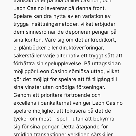
transaktioner på alla online casinon, och
Leon Casino levererar på denna front.
Spelare kan dra nytta av en variation av
trygga insättningsmetoder, vilket erbjuder
dem sinnesro när de deponerar pengar på
sina konton. Vare sig om det är kreditkort,
e-plånböcker eller direktöverföringar,
säkerställer varje alternativ ett tryggt sätt att
förbättra sin spelupplevelse. På uttagssidan
möjliggör Leon Casino sömlösa uttag, vilket
gör det möjligt för spelare att få tillgång till
sina vinster utan onödiga förseningar.
Genom att prioritera förtroende och
excellens i bankalternativen ger Leon Casino
spelare möjlighet att fokusera på det de
tycker om mest – spel – utan att bekymra
sig för sina pengar. Detta åtagande för
smidiga transaktioner verkligen särskiljer