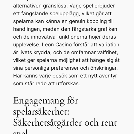
alternativen gränslösa. Varje spel erbjuder
ett fängslande spelupplägg, vilket gör att
spelarna kan känna en genuin koppling till
handlingen, medan den färgstarka grafiken
och de innovativa funktionerna höjer deras
upplevelse. Leon Casino förstår att variation
är livets krydda, och de omfamnar valfrihet,
vilket ger spelarna möjlighet att hänge sig åt
sina personliga preferenser och önskningar.
Här känns varje besök som ett nytt äventyr
som står redo att utforskas.
Engagemang för
spelarsäkerhet:
Säkerhetsåtgärder och rent
spel