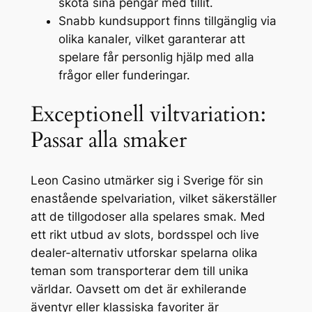
sköta sina pengar med tillit.
Snabb kundsupport finns tillgänglig via
olika kanaler, vilket garanterar att
spelare får personlig hjälp med alla
frågor eller funderingar.
Exceptionell viltvariation:
Passar alla smaker
Leon Casino utmärker sig i Sverige för sin
enastående spelvariation, vilket säkerställer
att de tillgodoser alla spelares smak. Med
ett rikt utbud av slots, bordsspel och live
dealer-alternativ utforskar spelarna olika
teman som transporterar dem till unika
världar. Oavsett om det är exhilerande
äventyr eller klassiska favoriter är