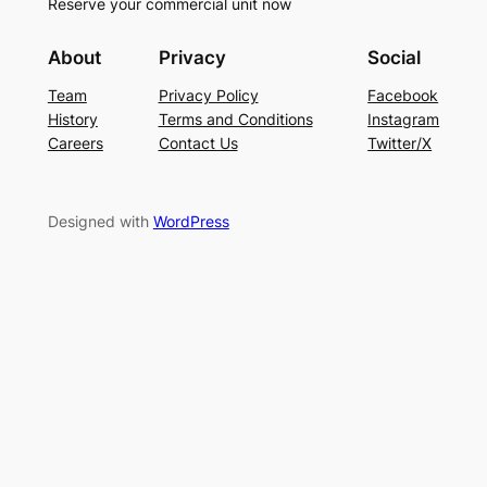
Reserve your commercial unit now
About
Privacy
Social
Team
Privacy Policy
Facebook
History
Terms and Conditions
Instagram
Careers
Contact Us
Twitter/X
Designed with
WordPress