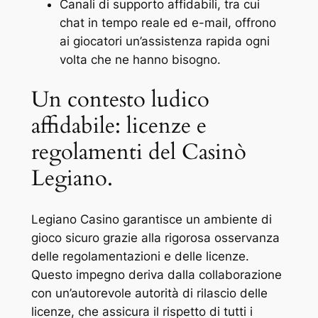
Canali di supporto affidabili, tra cui
chat in tempo reale ed e-mail, offrono
ai giocatori un’assistenza rapida ogni
volta che ne hanno bisogno.
Un contesto ludico
affidabile: licenze e
regolamenti del Casinò
Legiano.
Legiano Casino garantisce un ambiente di
gioco sicuro grazie alla rigorosa osservanza
delle regolamentazioni e delle licenze.
Questo impegno deriva dalla collaborazione
con un’autorevole autorità di rilascio delle
licenze, che assicura il rispetto di tutti i