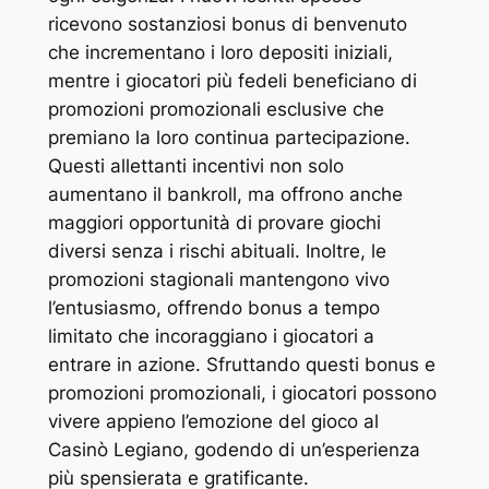
ricevono sostanziosi bonus di benvenuto
che incrementano i loro depositi iniziali,
mentre i giocatori più fedeli beneficiano di
promozioni promozionali esclusive che
premiano la loro continua partecipazione.
Questi allettanti incentivi non solo
aumentano il bankroll, ma offrono anche
maggiori opportunità di provare giochi
diversi senza i rischi abituali. Inoltre, le
promozioni stagionali mantengono vivo
l’entusiasmo, offrendo bonus a tempo
limitato che incoraggiano i giocatori a
entrare in azione. Sfruttando questi bonus e
promozioni promozionali, i giocatori possono
vivere appieno l’emozione del gioco al
Casinò Legiano, godendo di un’esperienza
più spensierata e gratificante.