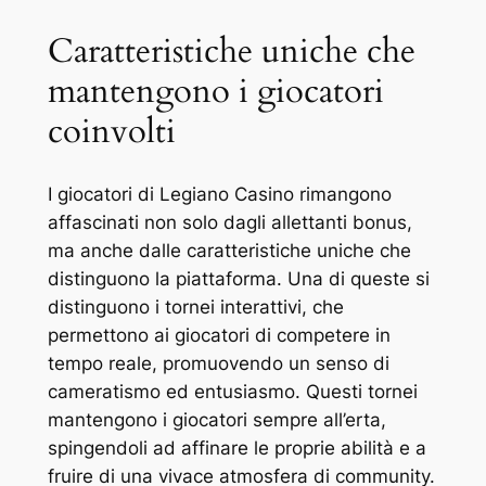
Caratteristiche uniche che
mantengono i giocatori
coinvolti
I giocatori di Legiano Casino rimangono
affascinati non solo dagli allettanti bonus,
ma anche dalle caratteristiche uniche che
distinguono la piattaforma. Una di queste si
distinguono i tornei interattivi, che
permettono ai giocatori di competere in
tempo reale, promuovendo un senso di
cameratismo ed entusiasmo. Questi tornei
mantengono i giocatori sempre all’erta,
spingendoli ad affinare le proprie abilità e a
fruire di una vivace atmosfera di community.