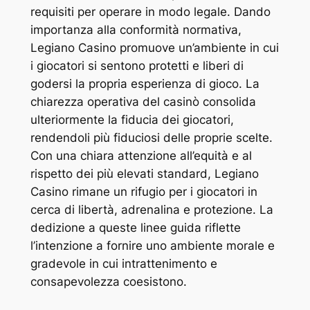
requisiti per operare in modo legale. Dando
importanza alla conformità normativa,
Legiano Casino promuove un’ambiente in cui
i giocatori si sentono protetti e liberi di
godersi la propria esperienza di gioco. La
chiarezza operativa del casinò consolida
ulteriormente la fiducia dei giocatori,
rendendoli più fiduciosi delle proprie scelte.
Con una chiara attenzione all’equità e al
rispetto dei più elevati standard, Legiano
Casino rimane un rifugio per i giocatori in
cerca di libertà, adrenalina e protezione. La
dedizione a queste linee guida riflette
l’intenzione a fornire uno ambiente morale e
gradevole in cui intrattenimento e
consapevolezza coesistono.