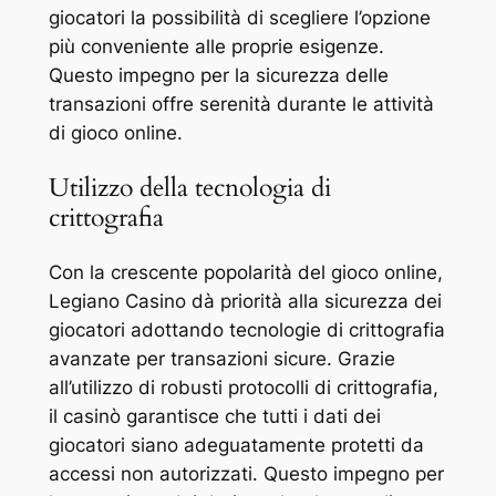
giocatori la possibilità di scegliere l’opzione
più conveniente alle proprie esigenze.
Questo impegno per la sicurezza delle
transazioni offre serenità durante le attività
di gioco online.
Utilizzo della tecnologia di
crittografia
Con la crescente popolarità del gioco online,
Legiano Casino dà priorità alla sicurezza dei
giocatori adottando tecnologie di crittografia
avanzate per transazioni sicure. Grazie
all’utilizzo di robusti protocolli di crittografia,
il casinò garantisce che tutti i dati dei
giocatori siano adeguatamente protetti da
accessi non autorizzati. Questo impegno per