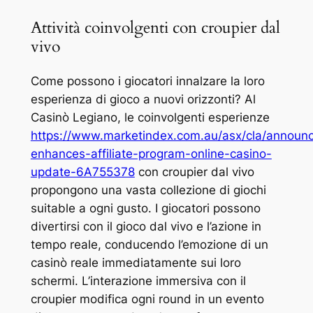
Attività coinvolgenti con croupier dal
vivo
Come possono i giocatori innalzare la loro
esperienza di gioco a nuovi orizzonti? Al
Casinò Legiano, le coinvolgenti esperienze
https://www.marketindex.com.au/asx/cla/announc
enhances-affiliate-program-online-casino-
update-6A755378
con croupier dal vivo
propongono una vasta collezione di giochi
suitable a ogni gusto. I giocatori possono
divertirsi con il gioco dal vivo e l’azione in
tempo reale, conducendo l’emozione di un
casinò reale immediatamente sui loro
schermi. L’interazione immersiva con il
croupier modifica ogni round in un evento