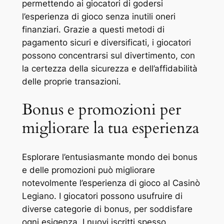
permettendo ai giocatori di godersi
l’esperienza di gioco senza inutili oneri
finanziari. Grazie a questi metodi di
pagamento sicuri e diversificati, i giocatori
possono concentrarsi sul divertimento, con
la certezza della sicurezza e dell’affidabilità
delle proprie transazioni.
Bonus e promozioni per
migliorare la tua esperienza
Esplorare l’entusiasmante mondo dei bonus
e delle promozioni può migliorare
notevolmente l’esperienza di gioco al Casinò
Legiano. I giocatori possono usufruire di
diverse categorie di bonus, per soddisfare
ogni esigenza. I nuovi iscritti spesso