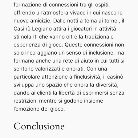
formazione di connessioni tra gli ospiti,
offrendo un’atmosfera vivace in cui nascono
nuove amicizie. Dalle notti a tema ai tornei, il
Casinò Legiano attira i giocatori in attività
stimolanti che vanno oltre la tradizionale
esperienza di gioco. Queste connessioni non
solo incoraggiano un senso di inclusione, ma
formano anche una rete di aiuto in cui tutti si
sentono valorizzati e onorati. Con una
particolare attenzione all’inclusività, il casinò
sviluppa uno spazio che onora la diversità,
dando ai clienti la libertà di esprimersi senza
restrizioni mentre si godono insieme
l’emozione del gioco.
Conclusione