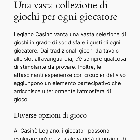
Una vasta collezione di
giochi per ogni giocatore
Legiano Casino vanta una vasta selezione di
giochi in grado di soddisfare i gusti di ogni
giocatore. Dai tradizionali giochi da tavolo
alle slot all’avanguardia, c’è sempre qualcosa
di stimolante da provare. Inoltre, le
affascinanti esperienze con croupier dal vivo
aggiungono un elemento partecipativo che
arricchisce ulteriormente l’atmosfera di
gioco.
Diverse opzioni di gioco
Al Casinò Legiano, i giocatori possono
esplorare un’eccezionale varietà di opzioni di