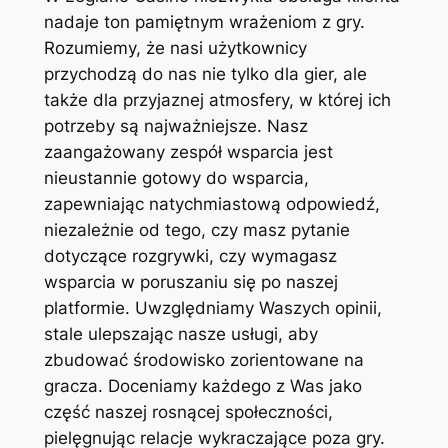
nadaje ton pamiętnym wrażeniom z gry.
Rozumiemy, że nasi użytkownicy
przychodzą do nas nie tylko dla gier, ale
także dla przyjaznej atmosfery, w której ich
potrzeby są najważniejsze. Nasz
zaangażowany zespół wsparcia jest
nieustannie gotowy do wsparcia,
zapewniając natychmiastową odpowiedź,
niezależnie od tego, czy masz pytanie
dotyczące rozgrywki, czy wymagasz
wsparcia w poruszaniu się po naszej
platformie. Uwzględniamy Waszych opinii,
stale ulepszając nasze usługi, aby
zbudować środowisko zorientowane na
gracza. Doceniamy każdego z Was jako
część naszej rosnącej społeczności,
pielęgnując relacje wykraczające poza gry.