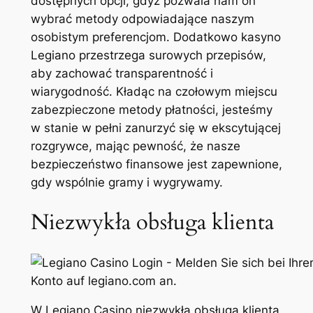
dostępnych opcji, gdyż pozwala nam on
wybrać metody odpowiadające naszym
osobistym preferencjom. Dodatkowo kasyno
Legiano przestrzega surowych przepisów,
aby zachować transparentność i
wiarygodność. Kładąc na czołowym miejscu
zabezpieczone metody płatności, jesteśmy
w stanie w pełni zanurzyć się w ekscytującej
rozgrywce, mając pewność, że nasze
bezpieczeństwo finansowe jest zapewnione,
gdy wspólnie gramy i wygrywamy.
Niezwykła obsługa klienta
W Legiano Casino niezwykła obsługa klienta