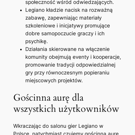
społeczność wśród odwiedzających.
Legiano kładzie nacisk na rozważną
zabawę, zapewniając materiały
szkoleniowe i inicjatywy promujące
dobre samopoczucie graczy i ich
psychikę.
Działania skierowane na włączenie
komunity obejmują eventy i kooperacje,
promowanie tradycji odpowiedzialnej
gry przy równoczesnym popieraniu
miejscowych projektów.
Gościnna aurę dla
wszystkich użytkowników
Wkraczając do salonu gier Legiano w
Polsce, natychmiast czujemy gościnną aurę,