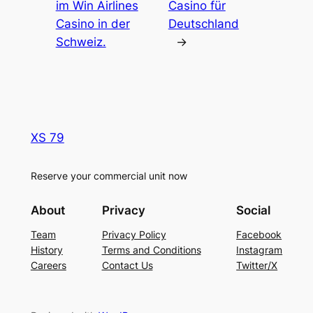
im Win Airlines
Casino für
Casino in der
Deutschland
Schweiz.
→
XS 79
Reserve your commercial unit now
About
Privacy
Social
Team
Privacy Policy
Facebook
History
Terms and Conditions
Instagram
Careers
Contact Us
Twitter/X