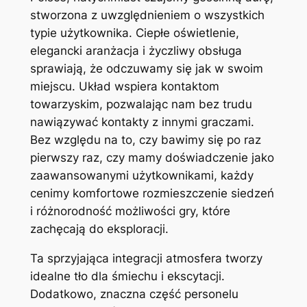
stworzona z uwzględnieniem o wszystkich
typie użytkownika. Ciepłe oświetlenie,
elegancki aranżacja i życzliwy obsługa
sprawiają, że odczuwamy się jak w swoim
miejscu. Układ wspiera kontaktom
towarzyskim, pozwalając nam bez trudu
nawiązywać kontakty z innymi graczami.
Bez względu na to, czy bawimy się po raz
pierwszy raz, czy mamy doświadczenie jako
zaawansowanymi użytkownikami, każdy
cenimy komfortowe rozmieszczenie siedzeń
i różnorodność możliwości gry, które
zachęcają do eksploracji.
Ta sprzyjająca integracji atmosfera tworzy
idealne tło dla śmiechu i ekscytacji.
Dodatkowo, znaczna część personelu