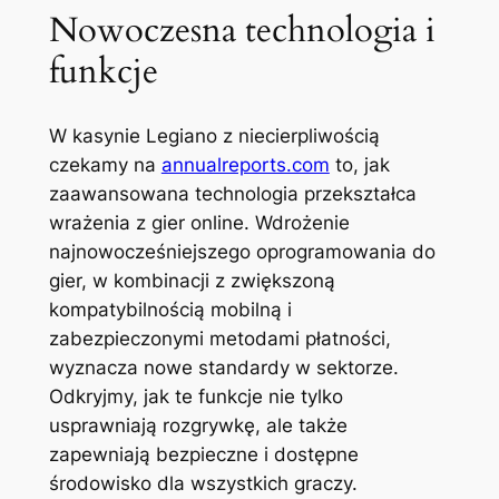
Nowoczesna technologia i
funkcje
W kasynie Legiano z niecierpliwością
czekamy na
annualreports.com
to, jak
zaawansowana technologia przekształca
wrażenia z gier online. Wdrożenie
najnowocześniejszego oprogramowania do
gier, w kombinacji z zwiększoną
kompatybilnością mobilną i
zabezpieczonymi metodami płatności,
wyznacza nowe standardy w sektorze.
Odkryjmy, jak te funkcje nie tylko
usprawniają rozgrywkę, ale także
zapewniają bezpieczne i dostępne
środowisko dla wszystkich graczy.