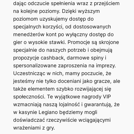
dając odczucie spełnienia wraz z przejściem
na kolejne poziomy. Dzięki wyższym
poziomom uzyskujemy dostęp do
specjalnych korzyści, od dostosowanych
menedżerów kont po wyłączny dostęp do
gier o wysokie stawki. Promocje są skrojone
specjalnie do naszych potrzeb i obejmują
propozycje cashback, darmowe spiny i
spersonalizowane zaproszenia na imprezy.
Uczestnicząc w nich, mamy poczucie, że
jesteśmy nie tylko doceniani jako gracze, ale
także elementem szybko rozwijającej się
społeczności. Te wyjątkowe nagrody VIP
wzmacniają naszą lojalność i gwarantują, że
w kasynie Legiano będziemy mogli
doświadczać rzeczywiście wciągającymi
wrażeniami z gry.