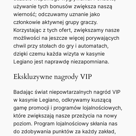
używanie tych bonusów zwiększa naszą
wierność; odczuwamy uznanie jako
członkowie aktywnej grupy graczy.
Korzystając z tych ofert, zwiększamy nasze
możliwości na jeszcze więcej porywających
chwil przy stołach do gry i automatach,
dzięki czemu każda wizyta w kasynie
Legiano jest naprawdę niezapomniana.
Ekskluzywne nagrody VIP
Badając świat niepowtarzalnych nagród VIP
w kasynie Legiano, odkrywamy kuszącą
gamę promocji i programów lojalnościowych,
które zwiększają nasze przeżycia na nowy
poziom. Program lojalnościowy skłania nas
do zdobywania punktów za każdy zakład,