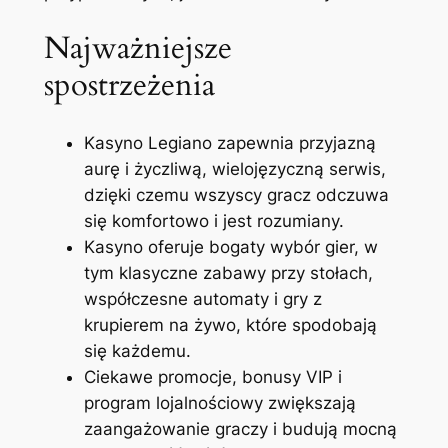
Najważniejsze
spostrzeżenia
Kasyno Legiano zapewnia przyjazną
aurę i życzliwą, wielojęzyczną serwis,
dzięki czemu wszyscy gracz odczuwa
się komfortowo i jest rozumiany.
Kasyno oferuje bogaty wybór gier, w
tym klasyczne zabawy przy stołach,
współczesne automaty i gry z
krupierem na żywo, które spodobają
się każdemu.
Ciekawe promocje, bonusy VIP i
program lojalnościowy zwiększają
zaangażowanie graczy i budują mocną