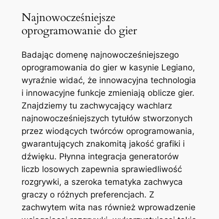
Najnowocześniejsze
oprogramowanie do gier
Badając domenę najnowocześniejszego
oprogramowania do gier w kasynie Legiano,
wyraźnie widać, że innowacyjna technologia
i innowacyjne funkcje zmieniają oblicze gier.
Znajdziemy tu zachwycający wachlarz
najnowocześniejszych tytułów stworzonych
przez wiodących twórców oprogramowania,
gwarantujących znakomitą jakość grafiki i
dźwięku. Płynna integracja generatorów
liczb losowych zapewnia sprawiedliwość
rozgrywki, a szeroka tematyka zachwyca
graczy o różnych preferencjach. Z
zachwytem wita nas również wprowadzenie