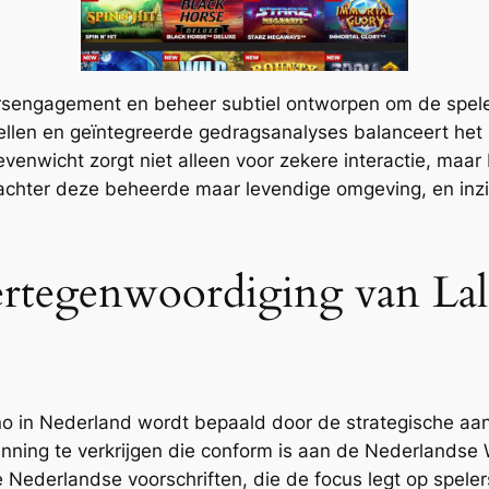
kersengagement en beheer subtiel ontworpen om de spel
len en geïntegreerde gedragsanalyses balanceert het p
venwicht zorgt niet alleen voor zekere interactie, maa
 achter deze beheerde maar levendige omgeving, en inzic
ertegenwoordiging van Lal
o in Nederland wordt bepaald door de strategische aa
unning te verkrijgen die conform is aan de Nederlandse
e Nederlandse voorschriften, die de focus legt op spel