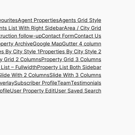
ourites
Agent Properties
Agents Grid Style
ts List With Right Sidebar
Area / City Grid
ruction follow-up
Contact Form
Contact Us
operty Archive
Google Map
Gutter 4 column
s By City Style 1
Properties By City Style 2
y Grid 2 Columns
Property Grid 3 Columns
List – Fullwidth
Property List Both Sidebar
Slide With 2 Columns
Slide With 3 Columns
verlay
Subscriber Profile
Team
Testimonials
ofile
User Property Edit
User Saved Search