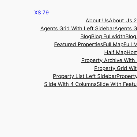
Skip
XS 79
to
About Us
About Us 2
content
Agents Grid With Left Sidebar
Agents G
Blog
Blog Fullwidth
Blog
Featured Properties
Full Map
Full 
Half Map
Ho
Property Archive With 
Property Grid Wit
Property List Left Sidebar
Property
Slide With 4 Columns
Slide With Feat