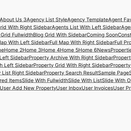
About Us 3
Agency List Style
Agency Template
Agent Fav
rid With Right Sidebar
Agents List With Left Sidebar
Agen
 Grid Fullwidth
Blog Grid With Sidebar
Coming Soon
Const
Map With Left Sidebar
Full Map With Right Sidebar
Full Pr
me
Home 2
Home 3
Home 4
Home 5
Home 6
News
Propertie
Left Sidebar
Property Archive With Right Sidebar
Propert
h Left Sidebar
Property Grid With Right Sidebar
Property 
 List Right Sidebar
Property Search Result
Sample Page
ured Items
Slide With Fullwidth
Slide With List
Slide With O
User Add New Property
User Inbox
User Invoices
User Pr