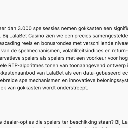
er dan 3.000 spelsessies nemen gokkasten een signific
 Bij LalaBet Casino zien we een precies samengesteld
cascading reels en bonusrondes met verschillende niveau
 van de spelmechanismen, volatiliteitsindices en retur
rvatieve spelers als spelers met een voorkeur voor ho
exibele RTP-algoritmes tonen van toonaangevend ontwerp 
gokkastenaanbod van LalaBet als een data-gebaseerd ec
tgebreide spelmechanismen en innovatieve beloningssy
iek van gokkasten wordt onderstreept.
 dealer-opties die spelers ter beschikking staan? Bij Lal