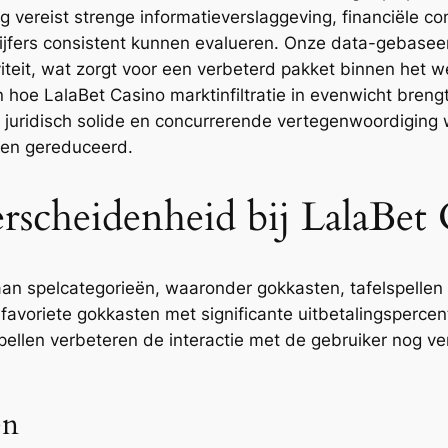
 vereist strenge informatieverslaggeving, financiële co
ecijfers consistent kunnen evalueren. Onze data-gebase
teit, wat zorgt voor een verbeterd pakket binnen het wet
n hoe LalaBet Casino marktinfiltratie in evenwicht breng
juridisch solide en concurrerende vertegenwoordiging wo
den gereduceerd.
scheidenheid bij LalaBet 
n spelcategorieën, waaronder gokkasten, tafelspellen e
t favoriete gokkasten met significante uitbetalingsperc
pellen verbeteren de interactie met de gebruiker nog v
ën