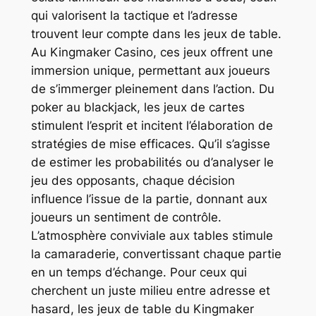
qui valorisent la tactique et l’adresse
trouvent leur compte dans les jeux de table.
Au Kingmaker Casino, ces jeux offrent une
immersion unique, permettant aux joueurs
de s’immerger pleinement dans l’action. Du
poker au blackjack, les jeux de cartes
stimulent l’esprit et incitent l’élaboration de
stratégies de mise efficaces. Qu’il s’agisse
de estimer les probabilités ou d’analyser le
jeu des opposants, chaque décision
influence l’issue de la partie, donnant aux
joueurs un sentiment de contrôle.
L’atmosphère conviviale aux tables stimule
la camaraderie, convertissant chaque partie
en un temps d’échange. Pour ceux qui
cherchent un juste milieu entre adresse et
hasard, les jeux de table du Kingmaker