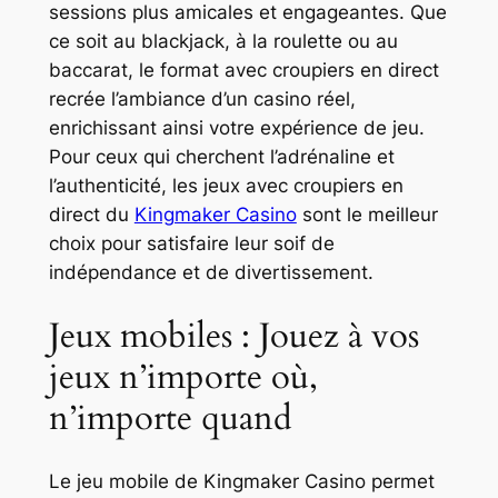
sessions plus amicales et engageantes. Que
ce soit au blackjack, à la roulette ou au
baccarat, le format avec croupiers en direct
recrée l’ambiance d’un casino réel,
enrichissant ainsi votre expérience de jeu.
Pour ceux qui cherchent l’adrénaline et
l’authenticité, les jeux avec croupiers en
direct du
Kingmaker Casino
sont le meilleur
choix pour satisfaire leur soif de
indépendance et de divertissement.
Jeux mobiles : Jouez à vos
jeux n’importe où,
n’importe quand
Le jeu mobile de Kingmaker Casino permet