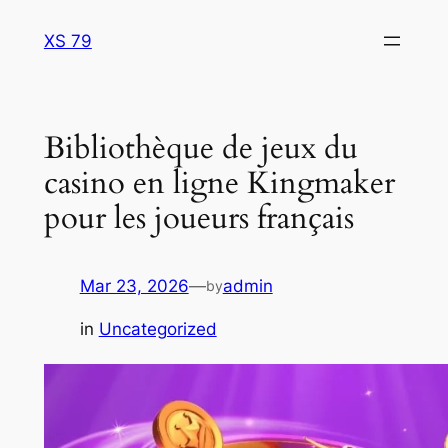
Skip
XS 79
to
content
Bibliothèque de jeux du
casino en ligne Kingmaker
pour les joueurs français
Mar 23, 2026
—
admin
by
in
Uncategorized