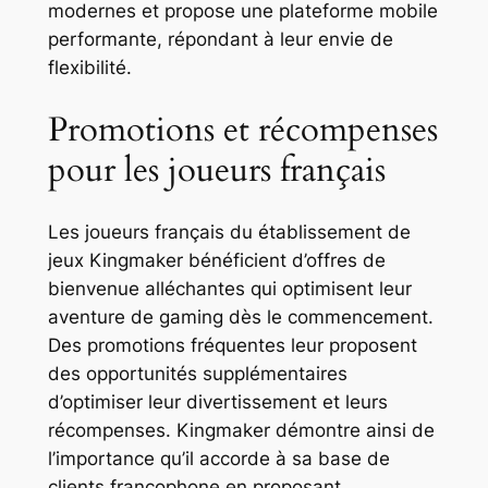
modernes et propose une plateforme mobile
performante, répondant à leur envie de
flexibilité.
Promotions et récompenses
pour les joueurs français
Les joueurs français du établissement de
jeux Kingmaker bénéficient d’offres de
bienvenue alléchantes qui optimisent leur
aventure de gaming dès le commencement.
Des promotions fréquentes leur proposent
des opportunités supplémentaires
d’optimiser leur divertissement et leurs
récompenses. Kingmaker démontre ainsi de
l’importance qu’il accorde à sa base de
clients francophone en proposant