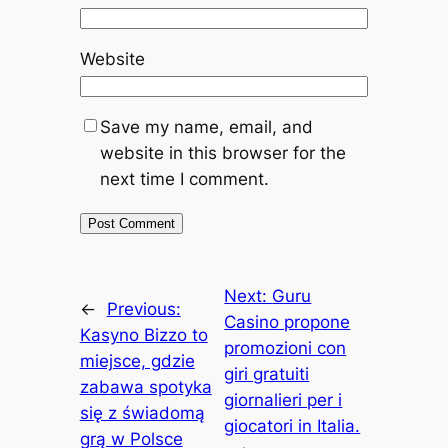
Website
Save my name, email, and
website in this browser for the
next time I comment.
Next:
Guru
←
Previous:
Casino propone
Kasyno Bizzo to
promozioni con
miejsce, gdzie
giri gratuiti
zabawa spotyka
giornalieri per i
się z świadomą
giocatori in Italia.
grą w Polsce