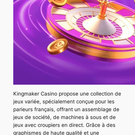
Kingmaker Casino propose une collection de
jeux variée, spécialement conçue pour les
parieurs français, offrant un assemblage de
jeux de société, de machines à sous et de
jeux avec croupiers en direct. Grâce à des
graphismes de haute qualité et une