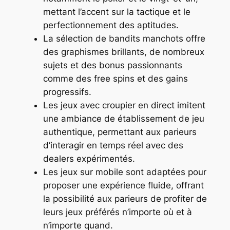
mettant l’accent sur la tactique et le
perfectionnement des aptitudes.
La sélection de bandits manchots offre
des graphismes brillants, de nombreux
sujets et des bonus passionnants
comme des free spins et des gains
progressifs.
Les jeux avec croupier en direct imitent
une ambiance de établissement de jeu
authentique, permettant aux parieurs
d’interagir en temps réel avec des
dealers expérimentés.
Les jeux sur mobile sont adaptées pour
proposer une expérience fluide, offrant
la possibilité aux parieurs de profiter de
leurs jeux préférés n’importe où et à
n’importe quand.