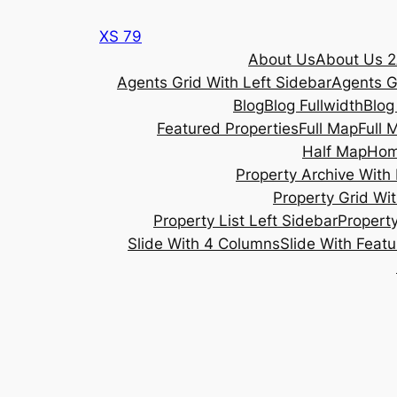
Skip
XS 79
to
About Us
About Us 2
content
Agents Grid With Left Sidebar
Agents G
Blog
Blog Fullwidth
Blog
Featured Properties
Full Map
Full 
Half Map
Ho
Property Archive With 
Property Grid Wit
Property List Left Sidebar
Property
Slide With 4 Columns
Slide With Feat