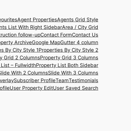
ourites
Agent Properties
Agents Grid Style
ts List With Right Sidebar
Area / City Grid
ruction follow-up
Contact Form
Contact Us
operty Archive
Google Map
Gutter 4 column
s By City Style 1
Properties By City Style 2
y Grid 2 Columns
Property Grid 3 Columns
List – Fullwidth
Property List Both Sidebar
Slide With 2 Columns
Slide With 3 Columns
verlay
Subscriber Profile
Team
Testimonials
ofile
User Property Edit
User Saved Search