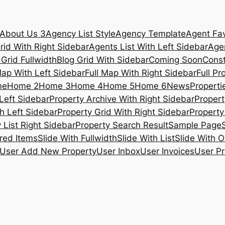
About Us 3
Agency List Style
Agency Template
Agent Fav
rid With Right Sidebar
Agents List With Left Sidebar
Agen
 Grid Fullwidth
Blog Grid With Sidebar
Coming Soon
Const
Map With Left Sidebar
Full Map With Right Sidebar
Full Pr
me
Home 2
Home 3
Home 4
Home 5
Home 6
News
Propertie
Left Sidebar
Property Archive With Right Sidebar
Propert
h Left Sidebar
Property Grid With Right Sidebar
Property 
 List Right Sidebar
Property Search Result
Sample Page
ured Items
Slide With Fullwidth
Slide With List
Slide With O
User Add New Property
User Inbox
User Invoices
User Pr