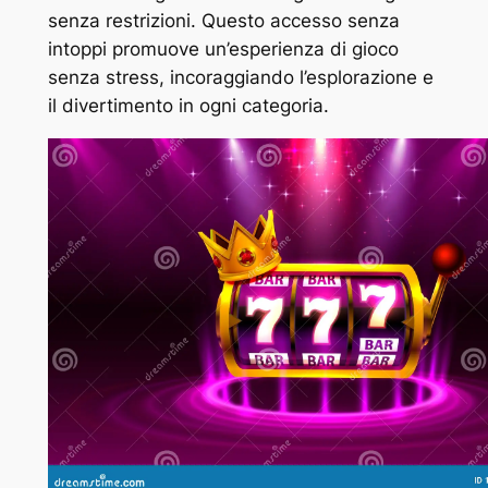
senza restrizioni. Questo accesso senza
intoppi promuove un’esperienza di gioco
senza stress, incoraggiando l’esplorazione e
il divertimento in ogni categoria.