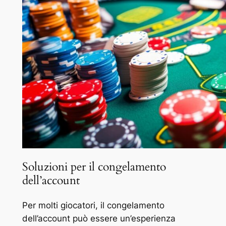
Soluzioni per il congelamento
dell’account
Per molti giocatori, il congelamento
dell’account può essere un’esperienza