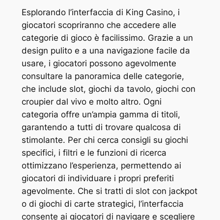
Esplorando l’interfaccia di King Casino, i
giocatori scopriranno che accedere alle
categorie di gioco è facilissimo. Grazie a un
design pulito e a una navigazione facile da
usare, i giocatori possono agevolmente
consultare la panoramica delle categorie,
che include slot, giochi da tavolo, giochi con
croupier dal vivo e molto altro. Ogni
categoria offre un’ampia gamma di titoli,
garantendo a tutti di trovare qualcosa di
stimolante. Per chi cerca consigli su giochi
specifici, i filtri e le funzioni di ricerca
ottimizzano l’esperienza, permettendo ai
giocatori di individuare i propri preferiti
agevolmente. Che si tratti di slot con jackpot
o di giochi di carte strategici, l’interfaccia
consente ai giocatori di navigare e scegliere