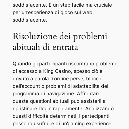
soddisfacente. È un step facile ma cruciale
per un’esperienza di gioco sul web
soddisfacente.
Risoluzione dei problemi
abituali di entrata
Quando gli partecipanti riscontrano problemi
di accesso a King Casino, spesso ciò è
dovuto a parola d’ordine perse, blocco
dell’account o problemi di adattabilità del
programma di navigazione. Affrontare
queste questioni abituali può assisterli a
ripristinare l’login rapidamente. Analizzando
questi difficoltà determinati, i partecipanti
possono usufruire di un’gaming experience