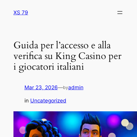
Skip
XS 79
to
content
Guida per l’accesso e alla
verifica su King Casino per
i giocatori italiani
Mar 23, 2026
—
admin
by
in
Uncategorized