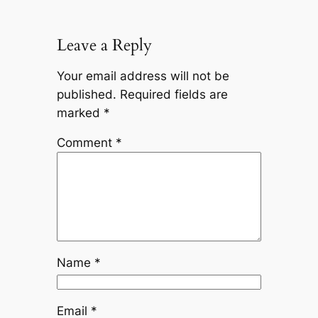
Leave a Reply
Your email address will not be
published.
Required fields are
marked
*
Comment
*
Name
*
Email
*