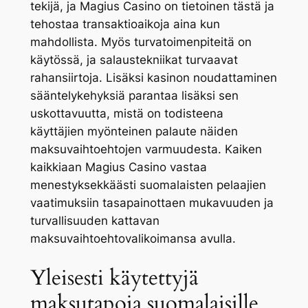
tekijä, ja Magius Casino on tietoinen tästä ja
tehostaa transaktioaikoja aina kun
mahdollista. Myös turvatoimenpiteitä on
käytössä, ja salaustekniikat turvaavat
rahansiirtoja. Lisäksi kasinon noudattaminen
sääntelykehyksiä parantaa lisäksi sen
uskottavuutta, mistä on todisteena
käyttäjien myönteinen palaute näiden
maksuvaihtoehtojen varmuudesta. Kaiken
kaikkiaan Magius Casino vastaa
menestyksekkäästi suomalaisten pelaajien
vaatimuksiin tasapainottaen mukavuuden ja
turvallisuuden kattavan
maksuvaihtoehtovalikoimansa avulla.
Yleisesti käytettyjä
maksutapoja suomalaisille