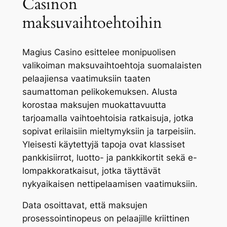
Casinon
maksuvaihtoehtoihin
Magius Casino esittelee monipuolisen
valikoiman maksuvaihtoehtoja suomalaisten
pelaajiensa vaatimuksiin taaten
saumattoman pelikokemuksen. Alusta
korostaa maksujen muokattavuutta
tarjoamalla vaihtoehtoisia ratkaisuja, jotka
sopivat erilaisiin mieltymyksiin ja tarpeisiin.
Yleisesti käytettyjä tapoja ovat klassiset
pankkisiirrot, luotto- ja pankkikortit sekä e-
lompakkoratkaisut, jotka täyttävät
nykyaikaisen nettipelaamisen vaatimuksiin.
Data osoittavat, että maksujen
prosessointinopeus on pelaajille kriittinen