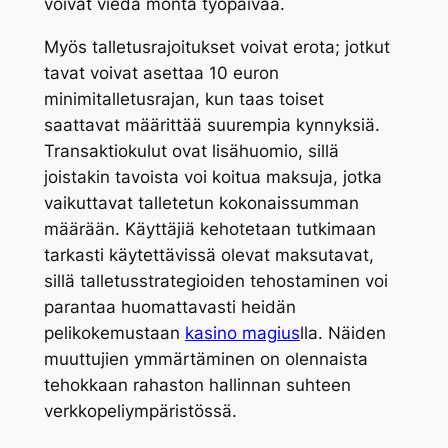
voivat viedä monta työpäivää.
Myös talletusrajoitukset voivat erota; jotkut
tavat voivat asettaa 10 euron
minimitalletusrajan, kun taas toiset
saattavat määrittää suurempia kynnyksiä.
Transaktiokulut ovat lisähuomio, sillä
joistakin tavoista voi koitua maksuja, jotka
vaikuttavat talletetun kokonaissumman
määrään. Käyttäjiä kehotetaan tutkimaan
tarkasti käytettävissä olevat maksutavat,
sillä talletusstrategioiden tehostaminen voi
parantaa huomattavasti heidän
pelikokemustaan
kasino magius
lla. Näiden
muuttujien ymmärtäminen on olennaista
tehokkaan rahaston hallinnan suhteen
verkkopeliympäristössä.