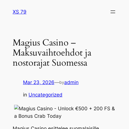
Skip
XS 79
to
content
Magius Casino –
Maksuvaihtoehdot ja
nostorajat Suomessa
Mar 23, 2026
—
admin
by
in
Uncategorized
Magius Casino esittelee suomalaisille