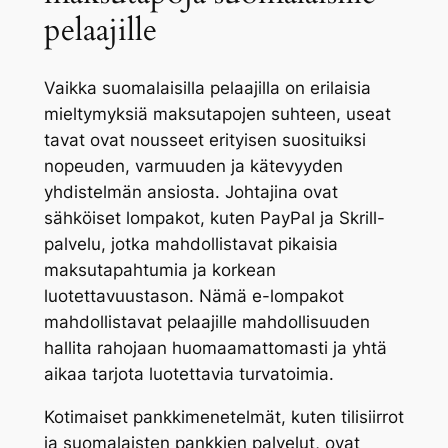
pelaajille
Vaikka suomalaisilla pelaajilla on erilaisia
mieltymyksiä maksutapojen suhteen, useat
tavat ovat nousseet erityisen suosituiksi
nopeuden, varmuuden ja kätevyyden
yhdistelmän ansiosta. Johtajina ovat
sähköiset lompakot, kuten PayPal ja Skrill-
palvelu, jotka mahdollistavat pikaisia
maksutapahtumia ja korkean
luotettavuustason. Nämä e-lompakot
mahdollistavat pelaajille mahdollisuuden
hallita rahojaan huomaamattomasti ja yhtä
aikaa tarjota luotettavia turvatoimia.
Kotimaiset pankkimenetelmät, kuten tilisiirrot
ja suomalaisten pankkien palvelut, ovat