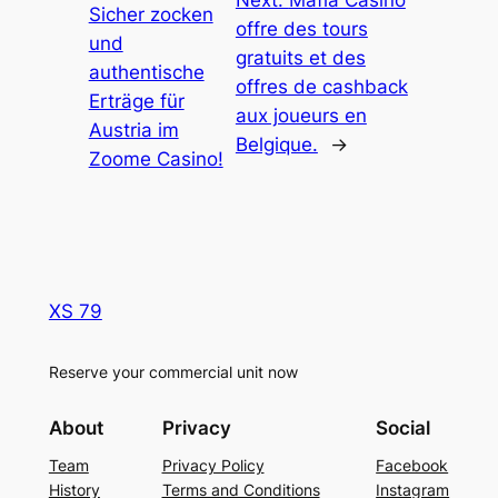
Next:
Mafia Casino
Sicher zocken
offre des tours
und
gratuits et des
authentische
offres de cashback
Erträge für
aux joueurs en
Austria im
Belgique.
→
Zoome Casino!
XS 79
Reserve your commercial unit now
About
Privacy
Social
Team
Privacy Policy
Facebook
History
Terms and Conditions
Instagram