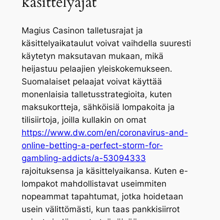
käsittelyajat
Magius Casinon talletusrajat ja
käsittelyaikataulut voivat vaihdella suuresti
käytetyn maksutavan mukaan, mikä
heijastuu pelaajien yleiskokemukseen.
Suomalaiset pelaajat voivat käyttää
monenlaisia talletusstrategioita, kuten
maksukortteja, sähköisiä lompakoita ja
tilisiirtoja, joilla kullakin on omat
https://www.dw.com/en/coronavirus-and-
online-betting-a-perfect-storm-for-
gambling-addicts/a-53094333
rajoituksensa ja käsittelyaikansa. Kuten e-
lompakot mahdollistavat useimmiten
nopeammat tapahtumat, jotka hoidetaan
usein välittömästi, kun taas pankkisiirrot