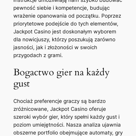
pewność siebie i kompetencje, budując
wrażenie opanowania od początku. Poprzez
priorytetowe podejście do tych elementów,
Jackpot Casino jest doskonałym wyborem
dla nowicjuszy, którzy poszukują zarówno
jasności, jak i złożoności w swoich
przygodach z grami.
Bogactwo gier na każdy
gust
Chociaż preferencje graczy są bardzo
zróżnicowane, Jackpot Casino oferuje
szeroki wybór gier, który spełni każdy gust i
poziom umiejętności. Nasza analiza ujawnia
obszerne portfolio obejmujące automaty, gry