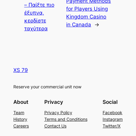
Payment Methods
– Παίξτε πιο
for Players Using
έξυπνα,
Kingdom Casino
κερδίστε
in Canada
→
ταχύτερα
XS 79
Reserve your commercial unit now
About
Privacy
Social
Team
Privacy Policy
Facebook
History
Terms and Conditions
Instagram
Careers
Contact Us
Twitter/X