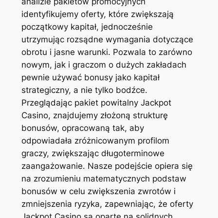
analizie pakietów promocyjnych
identyfikujemy oferty, które zwiększają
początkowy kapitał, jednocześnie
utrzymując rozsądne wymagania dotyczące
obrotu i jasne warunki. Pozwala to zarówno
nowym, jak i graczom o dużych zakładach
pewnie używać bonusy jako kapitał
strategiczny, a nie tylko bodźce.
Przeglądając pakiet powitalny Jackpot
Casino, znajdujemy złożoną strukturę
bonusów, opracowaną tak, aby
odpowiadała zróżnicowanym profilom
graczy, zwiększając długoterminowe
zaangażowanie. Nasze podejście opiera się
na zrozumieniu matematycznych podstaw
bonusów w celu zwiększenia zwrotów i
zmniejszenia ryzyka, zapewniając, że oferty
Jackpot Casino są oparte na solidnych,