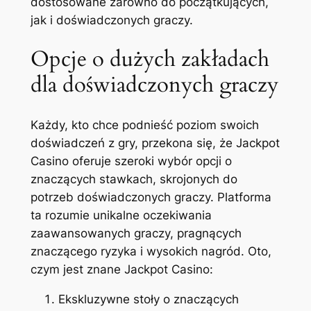
dostosowane zarówno do początkujących,
jak i doświadczonych graczy.
Opcje o dużych zakładach
dla doświadczonych graczy
Każdy, kto chce podnieść poziom swoich
doświadczeń z gry, przekona się, że Jackpot
Casino oferuje szeroki wybór opcji o
znaczących stawkach, skrojonych do
potrzeb doświadczonych graczy. Platforma
ta rozumie unikalne oczekiwania
zaawansowanych graczy, pragnących
znaczącego ryzyka i wysokich nagród. Oto,
czym jest znane Jackpot Casino:
Ekskluzywne stoły o znaczących