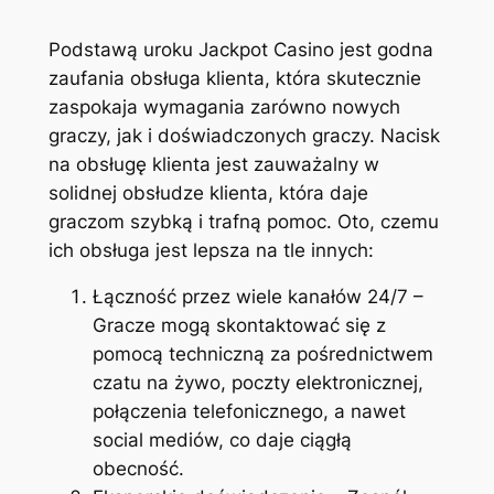
Podstawą uroku Jackpot Casino jest godna
zaufania obsługa klienta, która skutecznie
zaspokaja wymagania zarówno nowych
graczy, jak i doświadczonych graczy. Nacisk
na obsługę klienta jest zauważalny w
solidnej obsłudze klienta, która daje
graczom szybką i trafną pomoc. Oto, czemu
ich obsługa jest lepsza na tle innych:
Łączność przez wiele kanałów 24/7 –
Gracze mogą skontaktować się z
pomocą techniczną za pośrednictwem
czatu na żywo, poczty elektronicznej,
połączenia telefonicznego, a nawet
social mediów, co daje ciągłą
obecność.