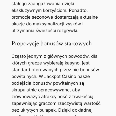
stałego zaangażowania dzięki
ekskluzywnym korzyściom. Ponadto,
promocje sezonowe dostarczają aktualne
okazje do maksymalizacji zysków i
utrzymania świeżości rozgrywki.
Propozycje bonusów startowych
Często jednym z głównych powodów, dla
których gracze wybierają kasyno, jest
standard oferowanych przez nie bonusów
powitalnych. W Jackpot Casino nasze
podejścia bonusów powitalnych są
skrupulatnie opracowywane, aby
zrównoważyć atrakcyjność z trwałością,
zapewniając graczom rzeczywistą wartość
bez ukrytych pułapek. Dzięki dokładnej