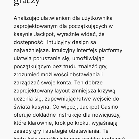
graczy
Analizując ułatwieniom dla użytkownika
zaprojektowanym dla początkujących w
kasynie Jackpot, wyraźnie widać, że
dostępność i intuicyjny design są
najważniejsze. Intuicyjny interfejs platformy
ułatwia poruszanie się, umożliwiając
początkującym bez trudu znaleźć gry,
zrozumieć możliwości obstawiania i
zarządzać swoje konta. Ten dobrze
zaprojektowany layout zmniejsza krzywą
uczenia się, zapewniając łatwe wejście do
świata kasyna. Co więcej, Jackpot Casino
oferuje dokładne instrukcje dla nowicjuszy,
które klarownie, krok po kroku, wyjaśniają
zasady gry i strategie obstawiania. Te
instrukcje umożliwiają nam szybko budować