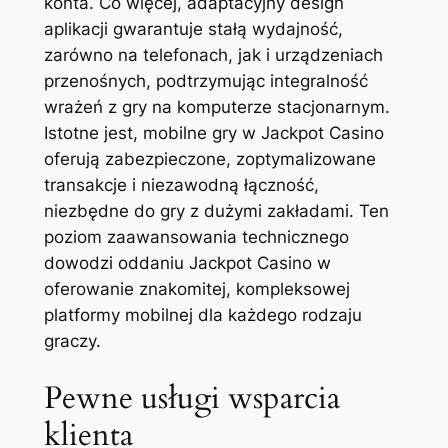
konta. Co więcej, adaptacyjny design
aplikacji gwarantuje stałą wydajność,
zarówno na telefonach, jak i urządzeniach
przenośnych, podtrzymując integralność
wrażeń z gry na komputerze stacjonarnym.
Istotne jest, mobilne gry w Jackpot Casino
oferują zabezpieczone, zoptymalizowane
transakcje i niezawodną łączność,
niezbędne do gry z dużymi zakładami. Ten
poziom zaawansowania technicznego
dowodzi oddaniu Jackpot Casino w
oferowanie znakomitej, kompleksowej
platformy mobilnej dla każdego rodzaju
graczy.
Pewne usługi wsparcia
klienta