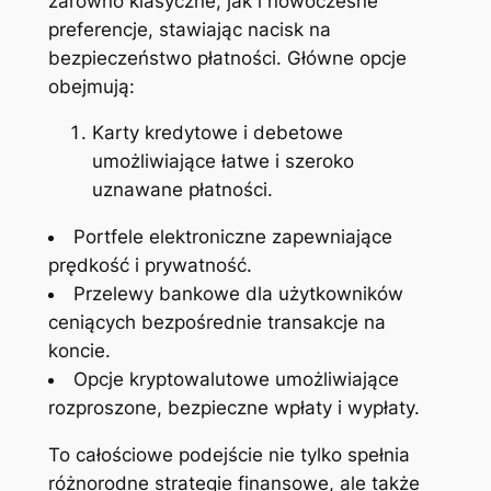
zarówno klasyczne, jak i nowoczesne
preferencje, stawiając nacisk na
bezpieczeństwo płatności. Główne opcje
obejmują:
Karty kredytowe i debetowe
umożliwiające łatwe i szeroko
uznawane płatności.
Portfele elektroniczne zapewniające
prędkość i prywatność.
Przelewy bankowe dla użytkowników
ceniących bezpośrednie transakcje na
koncie.
Opcje kryptowalutowe umożliwiające
rozproszone, bezpieczne wpłaty i wypłaty.
To całościowe podejście nie tylko spełnia
różnorodne strategie finansowe, ale także