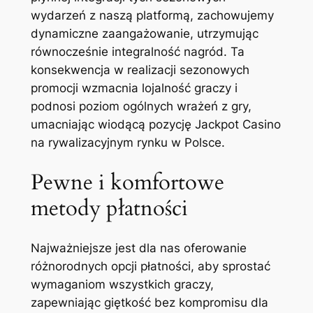
wydarzeń z naszą platformą, zachowujemy
dynamiczne zaangażowanie, utrzymując
równocześnie integralność nagród. Ta
konsekwencja w realizacji sezonowych
promocji wzmacnia lojalność graczy i
podnosi poziom ogólnych wrażeń z gry,
umacniając wiodącą pozycję Jackpot Casino
na rywalizacyjnym rynku w Polsce.
Pewne i komfortowe
metody płatności
Najważniejsze jest dla nas oferowanie
różnorodnych opcji płatności, aby sprostać
wymaganiom wszystkich graczy,
zapewniając giętkość bez kompromisu dla