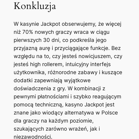
Konkluzja
W kasynie Jackpot obserwujemy, że więcej
niż 70% nowych graczy wraca w ciągu
pierwszych 30 dni, co podkreśla jego
przyjazną aurę i przyciągające funkcje. Bez
względu na to, czy jesteś nowicjuszem, czy
jesteś high rollerem, intuicyjny interfejs
użytkownika, różnorodne zabawy i kuszące
dodatki zapewniają wyjątkowe
doświadczenia z gry. W kombinacji z
pewnymi płatnościami i szybko reagującym
pomocą techniczną, kasyno Jackpot jest
znane jako wiodący alternatywa w Polsce
dla graczy na każdym poziomie,
szukających zarówno wrażeń, jak i
niezawodności.