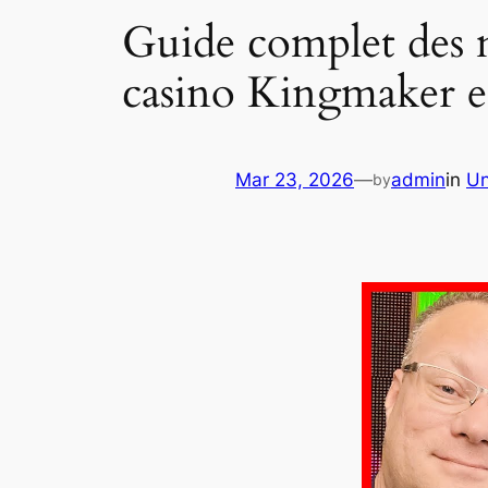
Guide complet des m
casino Kingmaker e
Mar 23, 2026
—
admin
in
Un
by