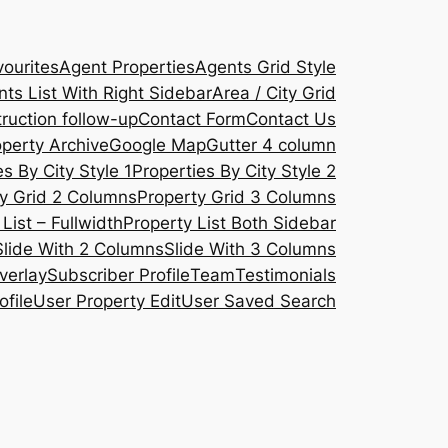
ourites
Agent Properties
Agents Grid Style
ts List With Right Sidebar
Area / City Grid
ruction follow-up
Contact Form
Contact Us
operty Archive
Google Map
Gutter 4 column
s By City Style 1
Properties By City Style 2
y Grid 2 Columns
Property Grid 3 Columns
List – Fullwidth
Property List Both Sidebar
Slide With 2 Columns
Slide With 3 Columns
verlay
Subscriber Profile
Team
Testimonials
ofile
User Property Edit
User Saved Search