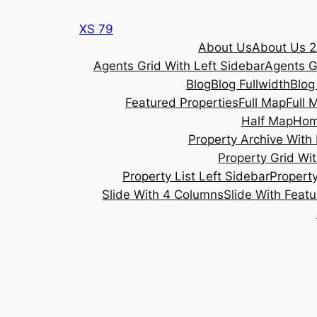
Skip
XS 79
to
About Us
About Us 2
content
Agents Grid With Left Sidebar
Agents G
Blog
Blog Fullwidth
Blog
Featured Properties
Full Map
Full 
Half Map
Ho
Property Archive With 
Property Grid Wit
Property List Left Sidebar
Property
Slide With 4 Columns
Slide With Feat