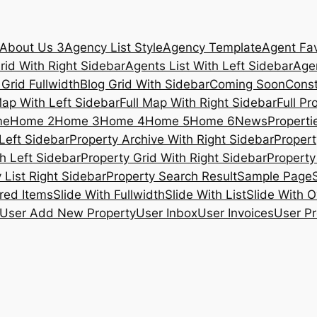
About Us 3
Agency List Style
Agency Template
Agent Fav
rid With Right Sidebar
Agents List With Left Sidebar
Agen
 Grid Fullwidth
Blog Grid With Sidebar
Coming Soon
Const
Map With Left Sidebar
Full Map With Right Sidebar
Full Pr
me
Home 2
Home 3
Home 4
Home 5
Home 6
News
Propertie
Left Sidebar
Property Archive With Right Sidebar
Propert
h Left Sidebar
Property Grid With Right Sidebar
Property 
 List Right Sidebar
Property Search Result
Sample Page
ured Items
Slide With Fullwidth
Slide With List
Slide With O
User Add New Property
User Inbox
User Invoices
User Pr