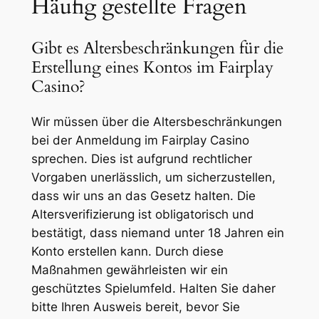
Häufig gestellte Fragen
Gibt es Altersbeschränkungen für die
Erstellung eines Kontos im Fairplay
Casino?
Wir müssen über die Altersbeschränkungen
bei der Anmeldung im Fairplay Casino
sprechen. Dies ist aufgrund rechtlicher
Vorgaben unerlässlich, um sicherzustellen,
dass wir uns an das Gesetz halten. Die
Altersverifizierung ist obligatorisch und
bestätigt, dass niemand unter 18 Jahren ein
Konto erstellen kann. Durch diese
Maßnahmen gewährleisten wir ein
geschütztes Spielumfeld. Halten Sie daher
bitte Ihren Ausweis bereit, bevor Sie