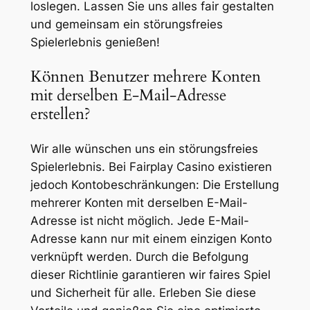
loslegen. Lassen Sie uns alles fair gestalten
und gemeinsam ein störungsfreies
Spielerlebnis genießen!
Können Benutzer mehrere Konten
mit derselben E-Mail-Adresse
erstellen?
Wir alle wünschen uns ein störungsfreies
Spielerlebnis. Bei Fairplay Casino existieren
jedoch Kontobeschränkungen: Die Erstellung
mehrerer Konten mit derselben E-Mail-
Adresse ist nicht möglich. Jede E-Mail-
Adresse kann nur mit einem einzigen Konto
verknüpft werden. Durch die Befolgung
dieser Richtlinie garantieren wir faires Spiel
und Sicherheit für alle. Erleben Sie diese