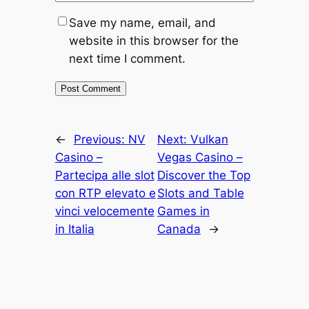
Save my name, email, and
website in this browser for the
next time I comment.
←
Previous:
NV
Next:
Vulkan
Casino –
Vegas Casino –
Partecipa alle slot
Discover the Top
con RTP elevato e
Slots and Table
vinci velocemente
Games in
in Italia
Canada
→