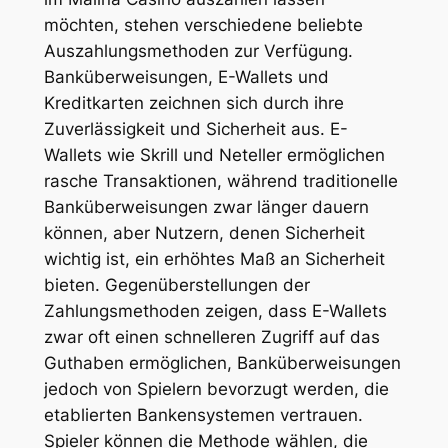
möchten, stehen verschiedene beliebte
Auszahlungsmethoden zur Verfügung.
Banküberweisungen, E-Wallets und
Kreditkarten zeichnen sich durch ihre
Zuverlässigkeit und Sicherheit aus. E-
Wallets wie Skrill und Neteller ermöglichen
rasche Transaktionen, während traditionelle
Banküberweisungen zwar länger dauern
können, aber Nutzern, denen Sicherheit
wichtig ist, ein erhöhtes Maß an Sicherheit
bieten. Gegenüberstellungen der
Zahlungsmethoden zeigen, dass E-Wallets
zwar oft einen schnelleren Zugriff auf das
Guthaben ermöglichen, Banküberweisungen
jedoch von Spielern bevorzugt werden, die
etablierten Bankensystemen vertrauen.
Spieler können die Methode wählen, die