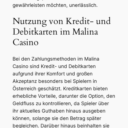
gewährleisten möchten, unerlässlich.
Nutzung von Kredit- und
Debitkarten im Malina
Casino
Bei den Zahlungsmethoden im Malina
Casino sind Kredit- und Debitkarten
aufgrund ihrer Komfort und großen
Akzeptanz besonders bei Spielern in
Österreich geschätzt. Kreditkarten bieten
erhebliche Vorteile, darunter die Option, den
Geldfluss zu kontrollieren, da Spieler über
ihr aktuelles Guthaben hinaus ausgeben
können, solange sie den Betrag später
begleichen. Darüber hinaus beinhalten sie