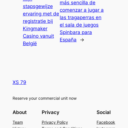
más sencilla de
stapsgewijze
comenzar a jugar a
ervaring met de
las tragaperras en
registratie bij
el sala de juegos
Kingmaker
Spinbara para
Casino vanuit
España
→
België
XS 79
Reserve your commercial unit now
About
Privacy
Social
Team
Privacy Policy
Facebook