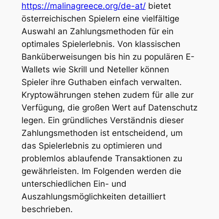
https://malinagreece.org/de-at/
bietet
österreichischen Spielern eine vielfältige
Auswahl an Zahlungsmethoden für ein
optimales Spielerlebnis. Von klassischen
Banküberweisungen bis hin zu populären E-
Wallets wie Skrill und Neteller können
Spieler ihre Guthaben einfach verwalten.
Kryptowährungen stehen zudem für alle zur
Verfügung, die großen Wert auf Datenschutz
legen. Ein gründliches Verständnis dieser
Zahlungsmethoden ist entscheidend, um
das Spielerlebnis zu optimieren und
problemlos ablaufende Transaktionen zu
gewährleisten. Im Folgenden werden die
unterschiedlichen Ein- und
Auszahlungsmöglichkeiten detailliert
beschrieben.