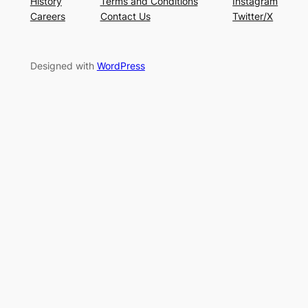
History
Terms and Conditions
Instagram
Careers
Contact Us
Twitter/X
Designed with
WordPress