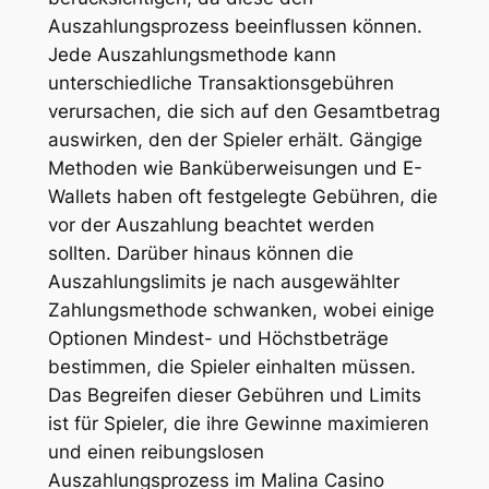
Auszahlungsprozess beeinflussen können.
Jede Auszahlungsmethode kann
unterschiedliche Transaktionsgebühren
verursachen, die sich auf den Gesamtbetrag
auswirken, den der Spieler erhält. Gängige
Methoden wie Banküberweisungen und E-
Wallets haben oft festgelegte Gebühren, die
vor der Auszahlung beachtet werden
sollten. Darüber hinaus können die
Auszahlungslimits je nach ausgewählter
Zahlungsmethode schwanken, wobei einige
Optionen Mindest- und Höchstbeträge
bestimmen, die Spieler einhalten müssen.
Das Begreifen dieser Gebühren und Limits
ist für Spieler, die ihre Gewinne maximieren
und einen reibungslosen
Auszahlungsprozess im Malina Casino