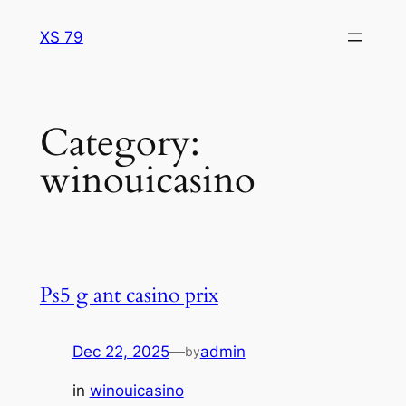
Skip
XS 79
to
content
Category:
winouicasino
Ps5 g ant casino prix
Dec 22, 2025
—
admin
by
in
winouicasino