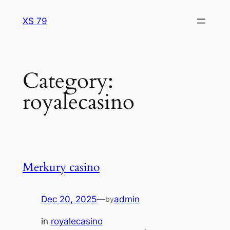
Skip
XS 79
to
content
Category:
royalecasino
Merkury casino
Dec 20, 2025
—
admin
by
in
royalecasino